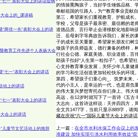
暨“七一”表彰大会上的讲话提纲
的情操熏陶孩子，当好学生锤炼品格、
奉献祖国的引路人，为**教育事业贡献
年大会上的_课讲稿
第三，希望家长们重视教育、护航成长
学校，父母是孩子最亲密、最信赖的老
年暨“两优一先”表彰大会上的讲
道德品质、言行举止会潜移默化地影响
迁、岳母刺字等典故告诉我们，家长的
子的成长至关重要。希望家长朋友们树
做孩子的良师益友，德行兼备的榜样，
节暨教育工作先进个人表扬大会
行社会公德、家庭美德、职业道德，言
助孩子扣好“人生第一粒扣子”。也希望
心支持教育事业发展，关怀少年儿童健
年暨“七一”表彰大会上的讲话
的学习和生活创造更加轻松快乐的环境
第四，希望孩子们童心向_、筑梦未来。
代的小主人，是幸运的一代，也是肩负
年活动上的讲话
的伟大复兴梦想寄托在你们身上。伟大
高远，在12岁时就写下了一首诗《五古
暨“七一”表彰大会上的讲话
大志向，这首诗这样说：天井四四方，周
全文共1477字，当前只显示889字，
年大会上的讲话
藏在庆祝“六一”国际儿童节大会上的讲话
上一篇：
在全市水利水保工作会议上的发
一”儿童节文艺活动上的致辞
准建设 加快实现引洮水利用效率效益“双