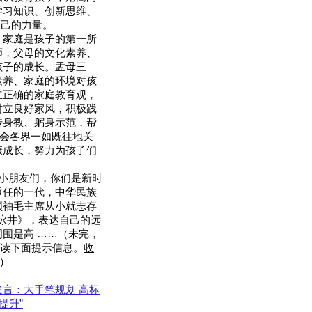
学习知识、创新思维、
自己的力量。
。家庭是孩子的第一所
师，父母的文化素养、
孩子的成长。孟母三
素养、家庭的环境对孩
立正确的家庭教育观，
树立良好家风，积极践
传身教、躬身示范，帮
社会各界一如既往地关
康成长，努力为孩子们
。
小朋友们，你们是新时
重任的一代，中华民族
领袖毛主席从小就志存
·咏井》，表达自己的远
围是高 ……（未完，
请阅读下面提示信息。
收
）
言：大手笔规划 高标
提升”