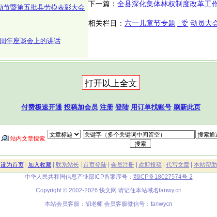
下一篇：
全县深化集体林权制度改革工
劳动节暨第五批县劳模表彰大会
相关栏目：
六一儿童节专题
_委
动员大
0周年座谈会上的讲话
付费极速开通
投稿加会员
注册
登陆
用订单找账号
刷新此页
站内文章搜索
|
设为首页
|
加入收藏
|
联系站长
|
首页登陆
|
会员注册
|
欢迎投稿
|
代写文章
|
本站帮助
中华人民共和国信息产业部ICP备案序号：
鄂ICP备18027574号-2
Copyright © 2002-2026 快文网 请记住本站域名
fanwy.cn
本站会员客服：胡老师 会员客服微信号：fanwycn