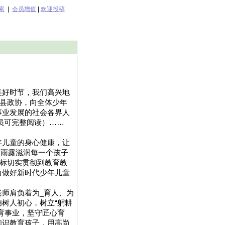
索
|
会员增值
|
欢迎投稿
美好时节，我们高兴地
、县政协，向全体少年
事业发展的社会各界人
式会员可完整阅读）……
年儿童的身心健康，让
的雨露滋润每一个孩子
目标切实贯彻到教育教
力做好新时代少年儿童
师肩负着为_育人、为
树人初心，树立“躬耕
育事业，坚守匠心育
知识教育孩子，用高尚