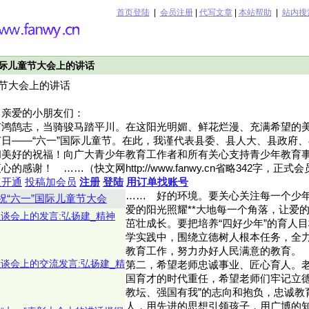
首页登陆
|
会员注册
|
代写文章
|
本站帮助
|
站内搜
国际儿童节大会上的讲话
童节大会上的讲话
、亲爱的小朋友们：
有鸿鹄志，当骑骏马踏平川。在这阳光明媚、鲜花烂漫、充满希望的
日——“六一”国际儿童节。在此，我谨代表县委、县人大、县政府
和美好的祝福！向广大青少年教育工作者和所有关心支持青少年教育
感谢！ ……（快文网http://www.fanwy.cn省略342字，正
速开通
投稿加会员
注册
登陆
用订单找账号
……
好的环境。要关心关注每一个少
祝“六一”国际儿童节大会
爱的阳光照耀**大地每一个角落，让爱
座谈会上的发言:弘扬建_精神
茁壮成长。要把培养“四好少年”的育人
学实践中，围绕立德树人根本任务，全
教育工作，努力办好人民满意的教育。
座谈会上的交流发言:弘扬建_精
第二，希望老师忠诚事业、匠心育人。老
国育才的时代重任，希望老师们牢记立德
教坛、强国有我”的志向和抱负，忠诚教
人，用先进的思想引领孩子，用广博的