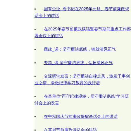
国有企业_委书记在2025年元旦、春节前廉政谈
话会上的讲话
在2025年春节前廉政谈话暨春节期间重点工作部
署会议上的讲话
廉政_课：坚守廉洁底线，铸就清风正气
专题_课:坚守廉洁底线，弘扬清风正气
交流研讨发言：坚守廉洁自律之风，激发干事创
业之情，争做纪律学习教育的践行者
在某单位“严守纪律规矩，坚守廉洁底线”学习研
讨会上的发言
在中秋国庆节前廉政提醒谈话会上的讲话
在某局节前廉政谈话会的讲话