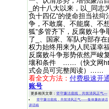
一、认清形势，增强廉洁
_的十八大以来，以_同志
负十四亿”的使命担当祛疴
争，不敢腐、不能腐、不想腐
狐”多管齐下，反腐败斗争
了_、国家、军队内部存在
权力始终用来为人民谋幸
反腐败斗争形势依然严峻
壤和条件 ……（快文网http:
式会员可完整阅读）……
看全文方法：
付费极速开
账号
更多相关文章：
坚守廉洁底线，共筑清风正气—
坚守廉洁底线，共筑清风正气——集体廉政谈话
讲话稿