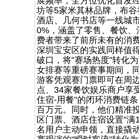
展频率，全方位优化首发
坊等5家米其林品牌，布
酒店、几何书店等一线城
0%，涵盖了零售、餐饮、
费者带来了前所未有的消
深圳宝安区的实践同样值
破口，将"赛场热度"转化
女排赛等重磅赛事期间，同
游客凭观赛门票即可在周边
点、34家餐饮娱乐商户享受
住宿-用餐"的闭环消费链
百万元。同时，他们精准投
区门票、酒店住宿设置"满10
名用户主动申领，直接撬动