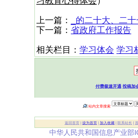
习教育心得体会
）
上一篇：
_的二十大、二十
下一篇：
省政府工作报告
相关栏目：
学习体会
学习
付费极速开通
投稿加
站内文章搜索
返回首页
|
设为首页
|
加入收藏
|
联系站长
|
中华人民共和国信息产业部I