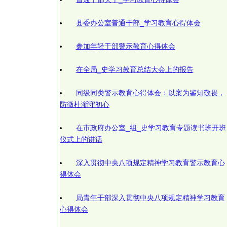
县委办公室普通干部_学习教育心得体会
参加年轻干部警示教育心得体会
在全局_史学习教育总结大会上的报告
同级同类警示教育心得体会：以案为鉴知敬畏，
防微杜渐守初心
在市政府办公室_组_史学习教育专题读书班开班
仪式上的讲话
深入贯彻中央八项规定精神学习教育警示教育心
得体会
局青年干部深入贯彻中央八项规定精神学习教育
心得体会