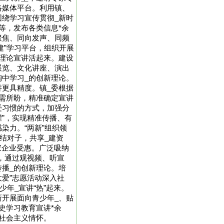
络媒体平台。利用镇、
绕学习宣传贯彻_新时
等，发布各类信息*余
聚焦、同向发声、同频
建”学习平台，组织开展
理论宣讲活起来。建设
展览、文化讲座、演出
中学习_的创新理论。
更具精度。镇_委根据
需所盼，精准确定宣讲
受习惯的方式，加强分
灌”，实现精准传播、有
染力。“两新”组织领
体结对子，共享_建资
家企业受惠。广泛吸纳
_，通过观视频、听宣
播_的创新理论。培
大爱”志愿活动深入社
少年_宣讲“热”起来。
开展面向青少年_、贴
史学习教育宣讲*余
社会主义情怀。