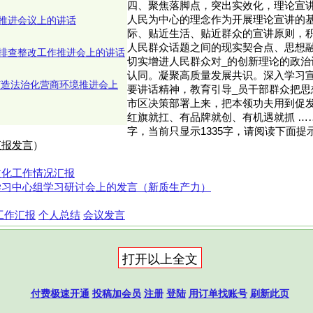
四、聚焦落脚点，突出实效化，理论宣讲
人民为中心的理念作为开展理论宣讲的
推进会议上的讲话
际、贴近生活、贴近群众的宣讲原则，积
人民群众话题之间的现实契合点、思想
排查整改工作推进会上的讲话
切实增进人民群众对_的创新理论的政治
认同。凝聚高质量发展共识。深入学习宣
续打造法治化营商环境推进会上
要讲话精神，教育引导_员干部群众把思
市区决策部署上来，把本领功夫用到促
红旗就扛、有品牌就创、有机遇就抓 ……
字，当前只显示1335字，请阅读下面提
汇报发言
）
文化工作情况汇报
学习中心组学习研讨会上的发言（新质生产力）
工作汇报
个人总结
会议发言
付费极速开通
投稿加会员
注册
登陆
用订单找账号
刷新此页