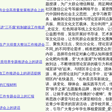
题授课，为广大群众增信释疑。用足网
社区微信公众号等媒体网络平台，紧密围
国有企业高质量发展推进会上的
代中国特色社会主义思想、_史学习教育
条，确保舆论宣传始终与理论宣讲同点
共振。用活文化文艺载体。充分利用“*_
推进“三不腐”机制建设工作推进
_史征文、红色阅读等线上文化活动，让
公益图书馆，策划开展好书导读、艺术
等文化活动，让市民群众在接受文化熏陶
三、聚焦关注点，突出分众化，理论宣讲
生产大排查大整治工作推进会
不同_的不同理论需求，精准把握受众所
内容，选择符合特定对象心理认知和接
众化靶向传播，变“大水漫灌”为“精准滴
部素质培养专题推进会上的讲话
效到达，不断增强理论宣讲的吸引力和感
域宣讲“动”起来。与辖区非公企业、团
廉政工作推进会上的讲话提纲
源，将_的理论送到广大群众手中，近*
辖区内*名快递员、*名外卖员等新就业
讲、谈变化、聊体会、融实践等方式，传
的汇报材料
育“骑手之家”志愿服务品牌，推动“小哥
区，让骑手成为理论传播的“小蜜蜂”。青
工作专题会议上的汇报
将思政小课堂与社会大课堂相结合，创新
近青少年需求的宣讲活动，进学校开展_
进会上的讲话
次，引导广大青少年学生厚植爱国爱_爱