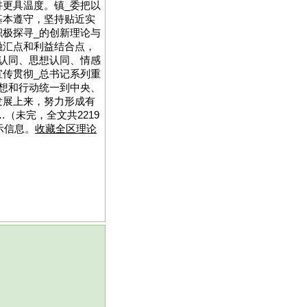
更具温度。镇_委把以
基本遵守，坚持贴近实
极探寻_的创新理论与
融汇点和利益结合点，
认同、思想认同、情感
传贯彻_总书记系列重
想和行动统一到中央、
发展上来，努力形成有
（未完，全文共2219
示信息。
收藏全区理论