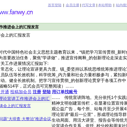
首页登陆
|
会员注册
|
代写文章
|
本站帮助
|
站内搜
作推进会上的汇报发言
进会上的汇报发言
时代中国特色社会主义思想主题教育以来，*镇把学习宣传贯彻_新
为首要政治任务，聚焦“学讲做”，推进宣传阐释_的创新理论走深走
关工作进展情况汇报如下:
出常态化，让理论宣讲更具力度。镇_委坚持以系统思维统筹推进理论
人员队伍等长效机制，科学统筹_内力量和社会力量积极参与，紧扣新
动。健全长效机制。把学习宣传贯彻_的创新理论贯穿于各项工作中
nwy.cn省略514字，正式会员可完整阅读）……
速开通
投稿加会员
注册
登陆
用订单找账号
……
传统宣讲阵地。充分依托1个实践
理论宣讲工作推进会上的汇
精神文明创建宣传栏，在显著位置宣传
谈会上的汇报发言
观公益广告，每个所、站每月至少开展4
理论宣讲“最后一公里”，形成理论指导
题“大排查·大整治”推进会议
生动局面。用活大讲堂、报告会等传统方
论宣讲合作关系，依托_校分校和周末社