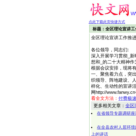
点此下载此页快捷方式
标题：全区理论宣讲工
全区理论宣讲工作推
各位领导，同志们:
深入开展学习贯彻_新
想和_的二十大精神作
根据会议安排，现将有
一、聚焦着力点，突
织领导、阵地建设、
样化、生动性的宣讲活
网http://www.fa
看全文方法：
付费极
更多相关文章：
全区
在省领导专题调研座
在全县农村人居环境问
上的讲话