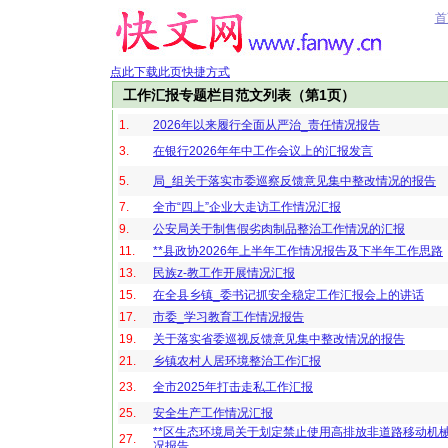
首
点此下载此页快捷方式
工作汇报专题栏目范文列表（第1页）
1.
2026年以来履行全面从严治_责任情况报告
3.
在银行2026年年中工作会议上的汇报发言
5.
局_组关于落实市委巡察反馈意见集中整改情况的报告
7.
全市“四上”企业大走访工作情况汇报
9.
公安局关于制售假劣肉制品整治工作情况的汇报
11.
**县政协2026年上半年工作情况报告及下半年工作思路
13.
民族z-教工作开展情况汇报
15.
在全县乡镇_委书记抓安全稳定工作汇报会上的讲话
17.
市委_学习教育工作情况报告
19.
关于落实省委巡视反馈意见集中整改情况的报告
21.
乡镇农村人居环境整治工作汇报
23.
全市2025年打击走私工作汇报
25.
安全生产工作情况汇报
**区生态环境局关于划定禁止使用高排放非道路移动机
27.
况报告