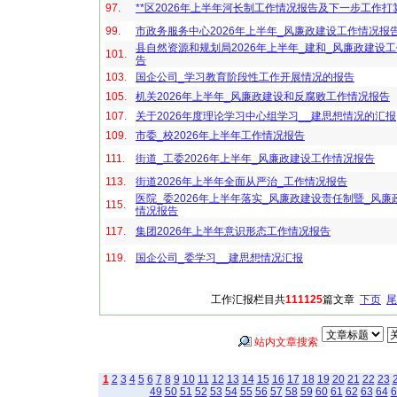
97.
**区2026年上半年河长制工作情况报告及下一步工作打
99.
市政务服务中心2026年上半年_风廉政建设工作情况报
县自然资源和规划局2026年上半年_建和_风廉政建设
101.
告
103.
国企公司_学习教育阶段性工作开展情况的报告
105.
机关2026年上半年_风廉政建设和反腐败工作情况报告
107.
关于2026年度理论学习中心组学习__建思想情况的汇报
109.
市委_校2026年上半年工作情况报告
111.
街道_工委2026年上半年_风廉政建设工作情况报告
113.
街道2026年上半年全面从严治_工作情况报告
医院_委2026年上半年落实_风廉政建设责任制暨_风廉
115.
情况报告
117.
集团2026年上半年意识形态工作情况报告
119.
国企公司_委学习__建思想情况汇报
工作汇报栏目共
111125
篇文章
下页
尾
站内文章搜索
1
2
3
4
5
6
7
8
9
10
11
12
13
14
15
16
17
18
19
20
21
22
23
49
50
51
52
53
54
55
56
57
58
59
60
61
62
63
64
6