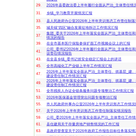
29.
2026年县委政法委上半年履行全面从严治_主体责任情
31.
乡镇_学习教育开展情况汇报
33.
县人民政府办公室2026年上半年意识形态工作责任制
35.
城关镇“四区”融合发展征地拆迁工作情况汇报
集团_委关于2026年上半年落实全面从严治_主体责任
37.
情况的报告
39.
在全市基本医疗保险参保扩面工作视频会议上的汇报
公司_委书记2026年上半年履行全面从严治_主体责任和
41.
设责任情况报告
43.
在全县乡镇_委书记抓安全稳定汇报会上的讲话
45.
全市高端化工产业链上半年工作情况汇报
2026年上半年落实全面从严治_主体责任、抓基层_建、
47.
建设责任制工作情况汇报
2026年上半年落实全面从严治_主体责任、抓基层_建、
49.
建设责任制工作情况汇报
51.
全市残疾人办证全链条服务问题专项整治工作情况汇报
53.
2026年医保基金管理突出问题专项整治汇报
55.
市人民政府外事办公室2026年上半年意识形态工作情况
57.
关于2026年上半年意识形态工作责任制落实情况报告
59.
公司_委2026年上半年落实全面从严治_主体责任工作
61.
县住建局关于存量房地产销售情况的工作汇报
63.
县政府督查室关于2026年政府工作报告目标任务落实情