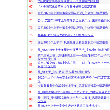
65.
**区优化营商环境专项整治工作进展情况的汇报
67.
**县全面深化改革重点任务推进落实情况汇报
69.
公司2026年上半年落实全面从严治_主体责任情况报告
71.
公司_支部2026年上半年落实全面从严治_主体责任情
73.
公司2026年上半年落实全面从严治_主体责任情况报告
75.
某县委政法系统政治忠诚个人剖析情况报告
77.
国企2026年上半年_风廉政建设和反腐败工作情况报告
79.
局_组2026年上半年履行全面从严治_主体责任情况的
筑牢忠诚之魂，深耕史志之田——副主任2026年上半年
81.
双责”情况汇报
筑牢忠诚之魂，深耕史志之田——副主任2026年上半年
83.
双责”情况汇报
85.
局_组关于_学习教育“回头看”情况的报告
2026年上半年办公室主任落实全面从严治_“一岗双责”
87.
报
89.
市政务服务中心2026年上半年_风廉政建设工作情况报
91.
局_组理论学习中心组学习_总书记关于_的建设重要思
县中医院_委书记2026年上半年个人履行_风廉政建设
93.
况报告
95.
县2026年上半年安全生产行政执法工作情况报告