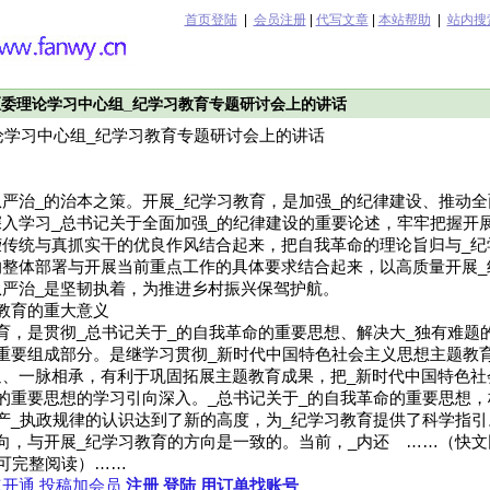
首页登陆
|
会员注册
|
代写文章
|
本站帮助
|
站内搜
年区委理论学习中心组_纪学习教育专题研讨会上的讲话
理论学习中心组_纪学习教育专题研讨会上的讲话
严治_的治本之策。开展_纪学习教育，是加强_的纪律建设、推动全
入学习_总书记关于全面加强_的纪律建设的重要论述，牢牢把握开
荣传统与真抓实干的优良作风结合起来，把自我革命的理论旨归与_纪
的整体部署与开展当前重点工作的具体要求结合起来，以高质量开展_
严治_是坚韧执着，为推进乡村振兴保驾护航。
教育的重大意义
育，是贯彻_总书记关于_的自我革命的重要思想、解决大_独有难题
重要组成部分。是继学习贯彻_新时代中国特色社会主义思想主题教
、一脉相承，有利于巩固拓展主题教育成果，把_新时代中国特色社
的重要思想的学习引向深入。_总书记关于_的自我革命的重要思想，
产_执政规律的认识达到了新的高度，为_纪学习教育提供了科学指引
与开展_纪学习教育的方向是一致的。当前，_内还 ……（快文网http://
员可完整阅读）……
速开通
投稿加会员
注册
登陆
用订单找账号