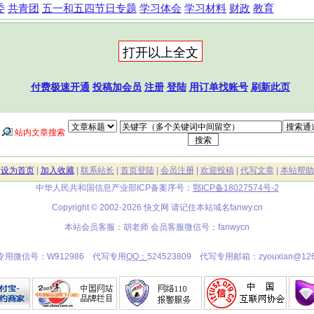
委
共青团
五一和五四节日专题
学习体会
学习材料
财政
教育
付费极速开通
投稿加会员
注册
登陆
用订单找账号
刷新此页
站内文章搜索
|
设为首页
|
加入收藏
|
联系站长
|
首页登陆
|
会员注册
|
欢迎投稿
|
代写文章
|
本站帮助
中华人民共和国信息产业部ICP备案序号：
鄂ICP备18027574号-2
Copyright © 2002-2026 快文网 请记住本站域名
fanwy.cn
本站会员客服：胡老师 会员客服微信号：fanwycn
专用微信号：W912986 代写专用
QQ：
524523809 代写专用邮箱：zyouxian@126