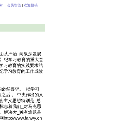
索
|
会员增值
|
欢迎投稿
面从严治_向纵深发展
展_纪学习教育的重大意
学习教育的实践要求结
纪学习教育的工作成效
的必然要求。_纪学习
育之后，_中央作出的又
会主义思想特别是_总
标志着我们_对马克思
。解决大_独有难题是
www.fanwy.cn