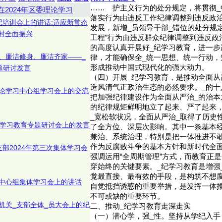
……
护主义行为的处分规定，将贯彻_
在2024年区委理论学习
落实行为由违反工作纪律调整到违反政
记培训会上的讲话:适应新常态
发展，新增_员领导干部_错位的处分规定
村全面振兴
工程”行为由违反群众纪律调整到违反政
的高度认真开展好_纪学习教育，进一步
、廉洁修身、廉洁齐家——_
律，才能确保全_统一思想、统一行动，
形成推动中国式现代化的强大动力。
题研讨发言
（四）开展_纪学习教育，是推动全面从
造风清气正政治生态的必然要求。_的十
论学习中心组学习会上的交流
把加强纪律建设作为全面从严治_的治本
的纪律规矩鲜明地立了起来、严了起来，
_宽松软状况，全面从严治_取得了历史
纪学习教育专题研讨会上的发言
了全方位、深层次影响。其中一条基本
兼治、系统治理，特别是把一体推进不
作为反腐败斗争的基本方针和新时代全面
部2024年第三次集体学习会
强调运用“全周期管理”方式，而教育正
穿始终的关键要素。_纪学习教育是增强
觉最直接、最有效的手段，是构筑不想
中心组集体学习会上的讲话
自觉抵挡诱惑的重要举措，是发挥一体推
不可或缺的重要环节。
机关_支部全体_员大会上的纪
二、推动_纪学习教育走深走实
（一）潜心学，强_性。坚持从学纪入手