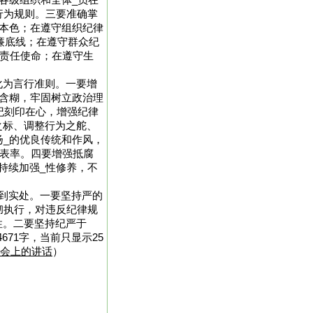
各级组织和全体_员在
行为规则。三要准确掌
治本色；在遵守组织纪律
廉底线；在遵守群众纪
起责任使命；在遵守生
化为言行准则。一要增
不含糊，牢固树立政治理
纪刻印在心，增强纪律
之标、调整行为之舵、
扬_的优良传统和作风，
的表率。四要增强抵腐
持续加强_性修养，不
到实处。一要坚持严的
彻执行，对违反纪律规
性。二要坚持纪严于
71字，当前只显示25
讨会上的讲话
）