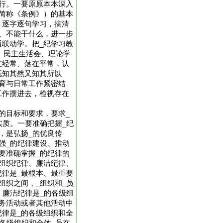
行。一要原原本本深入
简称《条例》）的基本
、逐字逐句学习，搞清
、不能干什么，进一步
联动学。把_纪学习教
会、民主生活会、理论学
在经常、落在平常，认
既知其然又知其所以
育与日常工作紧密结
工作摆进去，检视存在
的目标和要求，要求_
实质。一要准确把握_纪
，是弘扬_的优良传
强_的纪律建设、推动
要准确掌握_的纪律的
组织纪律、廉洁纪律、
律是_最根本、最重要
组织之间，_组织和_员
；廉洁纪律是_的各级组
务活动或者其他活动中
律是_的各级组织和全