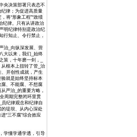
中央决策部署只表态不
治纪律；为促进高质量
，将“形象工程”“政绩
治纪律。只有从讲政治
严明纪律特别是政治纪
知行知止、令行禁止，
严治_向纵深发展、营
八大以来，我们_始终
之策，十年磨一剑，_
从根本上扭转了管_治
性、开创性成就，产生
经验就是始终坚持标本
敢腐、不能腐、不想腐
从严治_的重要方略，
是全周期完整闭环里贯
_员纪律观念和纪律自
腐的堤坝、从内心深处
进“三不腐”综合效应
，学懂学通学透，引导