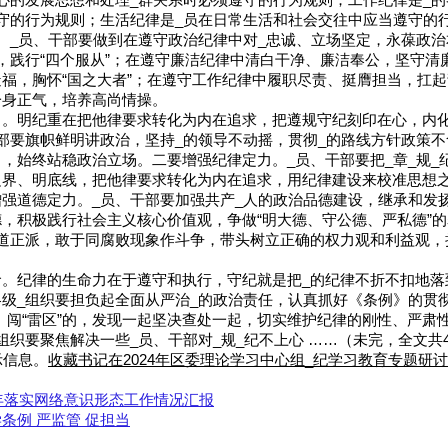
心的发展思想和处理_群关系时必须遵守的行为规则；工作纪律是_的
守的行为规则；生活纪律是_员在日常生活和社会交往中应当遵守的
。_员、干部要做到在遵守政治纪律中对_忠诚、立场坚定，永葆政
，践行“四个服从”；在遵守廉洁纪律中清白干净、廉洁奉公，坚守清
福，胸怀“国之大者”；在遵守工作纪律中履职尽责、挺膺担当，扛
一身正气，培养高尚情操。
力。明纪重在把他律要求转化为内在追求，把遵规守纪刻印在心，内
部要旗帜鲜明讲政治，坚持_的领导不动摇，贯彻_的路线方针政策
，始终站稳政治立场。二要增强纪律定力。_员、干部要把_章_规_
边界、明底线，把他律要求转化为内在追求，用纪律建设来校准思想
强道德定力。_员、干部要加强共产_人的政治品德建设，继承和发
，积极践行社会主义核心价值观，争做“明大德、守公德、严私德”
道正派，敢于同腐败现象作斗争，带头树立正确的权力观和利益观，
命。纪律的生命力在于遵守和执行，守纪就是把_的纪律不折不扣地落
级_组织要担负起全面从严治_的政治责任，认真抓好《条例》的贯
线”、闯“雷区”的，发现一起坚决查处一起，切实维护纪律的刚性、严肃
组织要聚焦解决一些_员、干部对_规_纪不上心 ……（未完，全文共46
示信息。
收藏书记在2024年区委理论学习中心组_纪学习教育专题研
半年落实网络意识形态工作情况汇报
条例 严监管 促担当