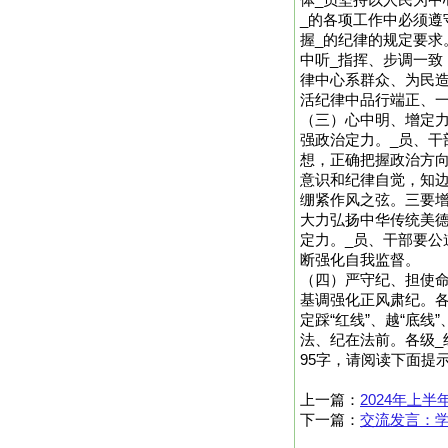
体_员坚持以人民为中
_的各项工作中必须遵
握_的纪律的规定要求
中听_指挥、步调一致
律中心系群众、为民造
活纪律中品行端正、
（三）心中明、增定
强政治定力。_员、干
想，正确把握政治方向
意识和纪律自觉，知
绷紧作风之弦。三要增
大力弘扬中华传统美德
定力。_员、干部要公
断强化自我监督。
（四）严守纪、担使
基调强化正风肃纪。各
定踩“红线”、越“底
法、纪在法前。各级_
95字，请阅读下面提
上一篇：
2024年上
下一篇：
交流发言：学