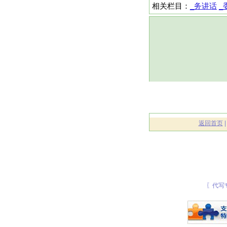
相关栏目：
_务讲话
_
返回首页
〖代写