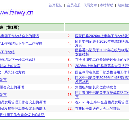
首页登陆
|
会员注册
|
代写文章
|
本站帮助
|
站内搜
表（第1页）
年共青团工作总结会上的讲话
2.
医院团委2026年上半年工作总结
团县委书记关于2026年在统战联
半年工作总结及下半年工作安排
4.
发言
团县委书记关于2026年在统战联
年工作总结
6.
发言材料
工作总结及下一步工作思路
8.
在全县团委工作专题研讨会上的发
讨会上的发言
10.
2026年上半年团县委落实全面从
七一系列活动方案
12.
国企领导在集团干部选拔任用工作
团区委书记关于2026年在统战联
发言
14.
发言材料
题会议上的讲话
16.
集团组织部长岗位竞聘发言
区共青团委书记关于在统战联络工
发言
18.
言
县团员发展管理工作会议上的讲话
20.
在2026年上半年全县团员发展管
县团员发展管理工作会议上的讲话
22.
在集团干部送任大会上的讲话
拔任用工作专题会议上的讲话