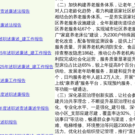
（二）加快构建养老服务体系，让老年_
对人口老龄化趋势，着力构建居家社区
述责述廉述法报告
相结合的养老服务体系。一是夯实居家
区养老服务设施建设，全年新建街道综合
述廉述法报告
区养老服务站67个，实现城市社区养老
广“家庭养老床位”建设，为2300户特
年述职述廉述_建工作报告
老化改造，配备智能监测设备，提供上
服务质量。开展养老机构消防安全、食
25年述职述廉述_建工作报告
排查整改隐患186处。推动公办养老机
利院完成社会化运营，服务质量显著提
型床位占比达65%，较上年提高8个百
25年述职述廉述_建工作报告
供给。发展老年助餐服务，新建和提升老
个，日均服务老年人超1.2万人次。开展
职述廉工作报告
上线“康养通”服务平台，实现预约服务
等功能一键通达。
年度述职述廉报告
（三）深化基层治理创新实践，让社会
建共治共享理念，不断提升基层治理社
化、专业化水平。一是强化_建引领。深
5年度述职述责述廉述学报告
动小区_支部应建尽建，覆盖率达92%。开
说事日”等活动，畅通群众参与渠道，全
人述职报告
难、电梯维修、环境整治等问题2300
活力。优化社会组织登记管理，推行“直