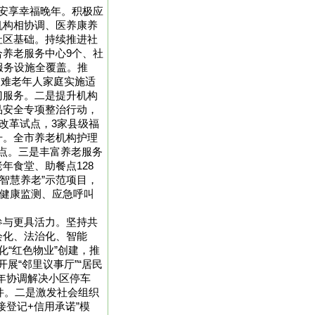
安享幸福晚年。积极应
机构相协调、医养康养
社区基础。持续推进社
养老服务中心9个、社
服务设施全覆盖。推
殊困难老年人家庭实施适
门服务。二是提升机构
品安全专项整治行动，
构改革试点，3家县级福
升。全市养老机构护理
分点。三是丰富养老服务
年食堂、助餐点128
“智慧养老”示范项目，
、健康监测、应急呼叫
参与更具活力。坚持共
会化、法治化、智能
化“红色物业”创建，推
展“邻里议事厅”“居民
年协调解决小区停车
余件。二是激发社会组织
接登记+信用承诺”模