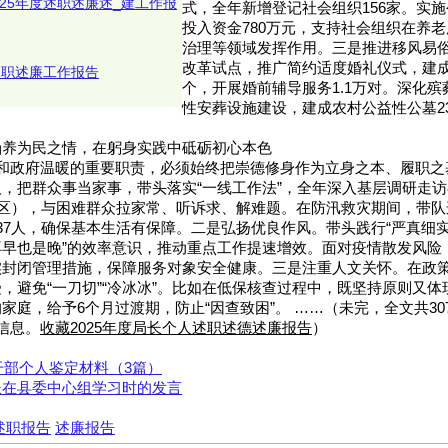
25年度述职述廉述_建工作报
式，全年新增登记社会组织156家。实施
投入资金780万元，支持社会组织在养
治理等领域发挥作用。三是推进移风易
改革试点，推广简约适度婚礼仪式，建成
述职述廉工作报告
个，开展婚前辅导服务1.1万对。深化
性安葬设施建设，建成农村公益性公墓2
涵养为民之情，在躬身实践中砥砺初心本色
_和政府温暖的重要职责，必须始终把崇德修身作为立身之本、履职之
，把群众事当家事，带头落实“一线工作法”，全年深入基层调研走访
社区），与困难群众拉家常、听诉求、解难题。在防汛救灾期间，带
37人，确保基本生活有保障。二是弘扬优良作风。带头践行“严真细实
早也是晚”的效率意识，推动重点工作提速增效。面对疫情散发风险
实封闭管理措施，保障服务对象安全健康。三是注重人文关怀。在政
，避免“一刀切”“冷冰冰”。比如在低保核查过程中，既坚持原则又
庭，给予6个月过渡期，防止“因查致困”。 ……（未完，全文共307
信息。
收藏2025年度局长个人述职述德述廉报告
）
拔干部个人鉴定材料（3篇）
长在县委中心组学习时的发言
述职报告
述廉报告