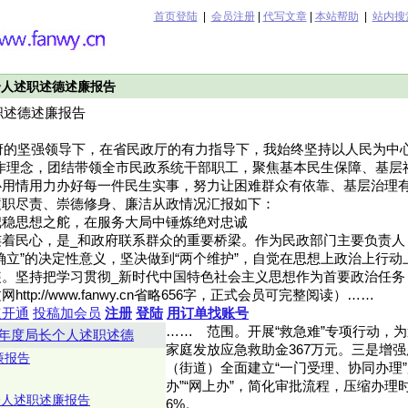
首页登陆
|
会员注册
|
代写文章
|
本站帮助
|
站内搜
个人述职述德述廉报告
职述德述廉报告
政府的坚强领导下，在省民政厅的有力指导下，我始终坚持以人民为中
作理念，团结带领全市民政系统干部职工，聚焦基本民生保障、基层
心用情用力办好每一件民生实事，努力让困难群众有依靠、基层治理
履职尽责、崇德修身、廉洁从政情况汇报如下：
把稳思想之舵，在服务大局中锤炼绝对忠诚
连着民心，是_和政府联系群众的重要桥梁。作为民政部门主要负责人
确立”的决定性意义，坚决做到“两个维护”，自觉在思想上政治上行动
。坚持把学习贯彻_新时代中国特色社会主义思想作为首要政治任务
ttp://www.fanwy.cn省略656字，正式会员可完整阅读）……
速开通
投稿加会员
注册
登陆
用订单找账号
……
范围。开展“救急难”专项行动，
25年度局长个人述职述德
家庭发放应急救助金367万元。三是增
廉报告
（街道）全面建立“一门受理、协同办理”
办”“网上办”，简化审批流程，压缩办理时
个人述职述廉报告
6%。