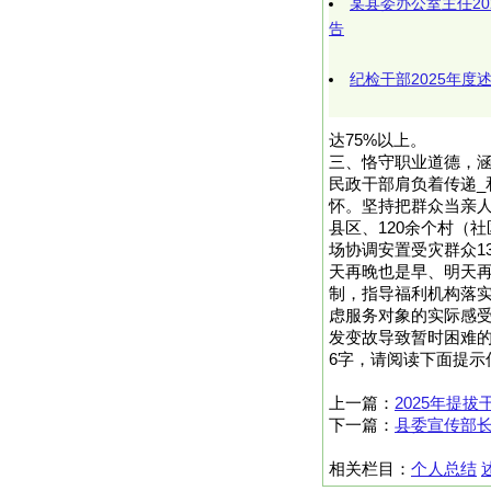
某县委办公室主任20
告
纪检干部2025年度
达75%以上。
三、恪守职业道德，
民政干部肩负着传递
怀。坚持把群众当亲人
县区、120余个村（
场协调安置受灾群众1
天再晚也是早、明天再
制，指导福利机构落
虑服务对象的实际感受
发变故导致暂时困难的家
6字，请阅读下面提示
上一篇：
2025年提
下一篇：
县委宣传部
相关栏目：
个人总结