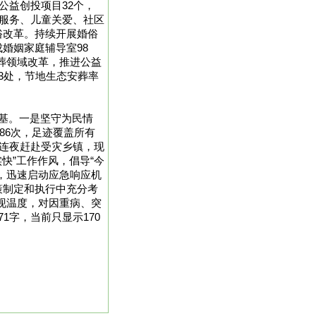
公益创投项目32个，
老服务、儿童关爱、社区
俗改革。持续开展婚俗
婚姻家庭辅导室98
殡葬领域改革，推进公益
3处，节地生态安葬率
基。一是坚守为民情
86次，足迹覆盖所有
队连夜赶赴受灾乡镇，现
快”工作作风，倡导“今
，迅速启动应急响应机
策制定和执行中充分考
体现温度，对因重病、突
1字，当前只显示170