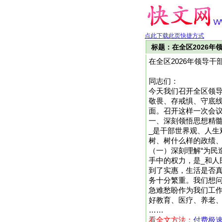
点此下载此页快捷方式
标题：在全区2026年
在全区2026年领导干
同志们：
今天我们召开全区领
敬畏、存戒惧、守底
面。召开这样一次会
一、深刻领悟思想精髓
_是干部世界观、人生
树、树什么样的政绩、
（一）深刻理解“为民
手中的权力，是_和
到了实惠，生活是否
务十分繁重。我们想
急难愁盼作为我们工
好教育、医疗、养老、就业
……
看全文方法：
付费极