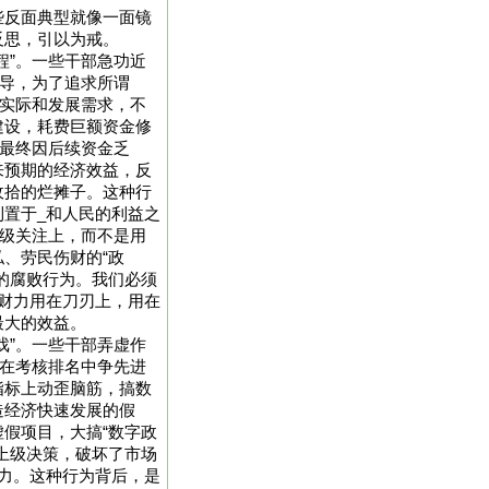
些反面典型就像一面镜
反思，引以为戒。
程”。一些干部急功近
领导，为了追求所谓
政实际和发展需求，不
建设，耗费巨额资金修
目最终因后续资金乏
来预期的经济效益，反
收拾的烂摊子。这种行
置于_和人民的利益之
上级关注上，而不是用
、劳民伤财的“政
的腐败行为。我们必须
财力用在刀刃上，用在
最大的效益。
戏”。一些干部弄虚作
了在考核排名中争先进
指标上动歪脑筋，搞数
造经济快速发展的假
假项目，大搞“数字政
上级决策，破坏了市场
力。这种行为背后，是