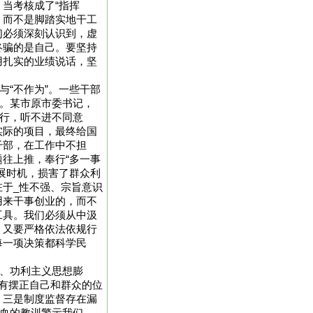
当考核成了“指挥
，而不是脚踏实地干工
们必须深刻认识到，虚
终骗的是自己。要坚持
用扎实的业绩说话，坚
与“不作为”。一些干部
为。某市原市委书记，
专行，听不进不同意
实际的项目，最终给国
干部，在工作中不担
往上推，奉行“多一事
展时机，损害了群众利
于_性不强、宗旨意识
用来干事创业的，而不
工具。我们必须从中汲
，又要严格依法依规行
每一项决策都科学民
义、功利主义思想膨
有摆正自己和群众的位
。三是制度监督存在漏