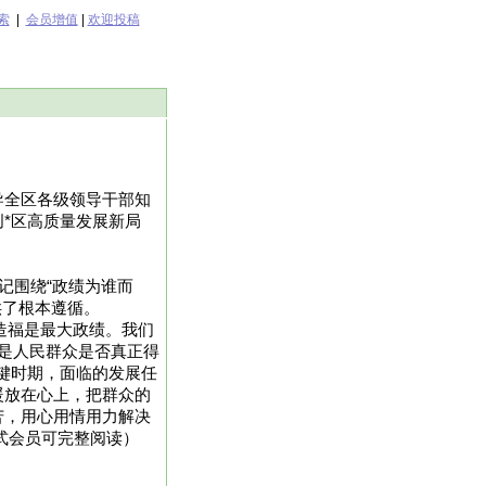
索
|
会员增值
|
欢迎投稿
导全区各级领导干部知
*区高质量发展新局
记围绕“政绩为谁而
供了根本遵循。
造福是最大政绩。我们
是人民群众是否真正得
键时期，面临的发展任
暖放在心上，把群众的
苦，用心用情用力解决
，正式会员可完整阅读）