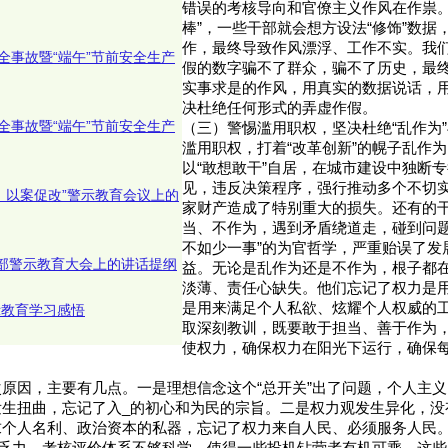
错误的考核导向和官僚主义作风在作祟。
棒”，一些干部就会想方设法“修饰”数据
作，最终导致作风漂浮、工作不实。我
全事故暨“端午”节前安全生产
假的数字骗不了群众，骗不了历史，最
实事求是的作风，用真实的数据说话，
决杜绝任何形式的弄虚作假。
全事故暨“端午”节前安全生产
（三）警惕滥用职权，坚决杜绝“乱作为”
滥用职权，打着“改革创新”的幌子乱作
以“敢想敢干”自居，在城市建设中独断
见，违反决策程序，强行推动多个不切
鉴、以案促改”警示教育会议上的
家财产造成了特别重大的损失。还有的
当、不作为，遇到矛盾绕道走，碰到问题
不如少一事”的为官哲学，严重贻误了发
干部警示教育大会上的讲话提纲
益。无论是乱作为还是不作为，根子都在
淡薄、责任心缺失。他们忘记了权力是
是用来满足个人私欲、炫耀个人权威的
示教育学习感悟
取深刻教训，既要敢于担当、善于作为
使权力，确保权力在阳光下运行，确保
原因，主要有几点。一是理想信念这个“总开关”出了问题，个人主
发生扭曲，忘记了入_的初心和为民的宗旨。二是权力观发生异化，没
求个人名利、政治资本的私器，忘记了权力来自人民、必须服务人民