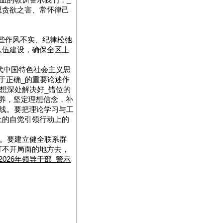
血的教训警示我们，_
思贪欲之害、常怀律己
些作风不实、纪律松弛
队伍建设，确保全区上
代中国特色社会主义思
于正确_的重要论述作
想深处解决好_错位的
养，坚定理想信念，补
底线。要把理论学习与工
上的自觉引领行动上的
开。要建立健全联系群
打不开局面的地方去，
026年领导干部_警示