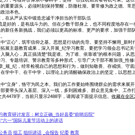
督乏力，考核评价体系不够科学，使得一些投机钻营者有机可乘。这些
落的重要源头，必须时刻保持警醒，防微杜渐。要常修为政之德、常
的政治本色。
求，在从严从实中锻造忠诚干净担当的干部队伍
主流是好的，是有战斗力的。但在少数干部身上，也不同程度地存在一
上的新任务新挑战，我们必须以更高的标准、更严的要求，加强干部
正。
中“正心”，筑牢信仰之基。思想是行动的先导。要坚持不懈用_新时
拓展主题教育成果，深入开展_纪学习教育。要把学习领会总书记关
入脑入心，真正搞清楚“我是谁、为了谁、依靠谁”的根本问题，从思
学习、专题培训、警示教育等多种形式，引导广大干部不断加强_性修
章_规_纪，经常检视自己的思想和行为，做到知敬畏、存戒惧、守
，在学中干、在干中学，以理论上的清醒确保政治上的坚定，以思想
中“立身”，恪守为民之本。我们的工作要始终围绕群众的需求来展
干部要带头深入基层、深入一线，多到困难多、群众意见集中、工作
共4478字，当前只显示2488字，请阅读下面提示信息。
收藏在全区2
习教育研讨发言：树立正确_当好县委“前哨后院”
6年“六一”国际儿童节活动上的讲话
公务员
组工
组织讲话
_会报告
纪委
教育