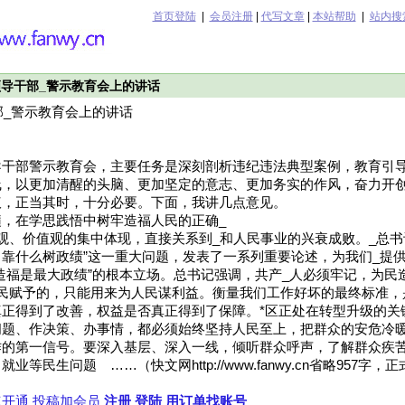
首页登陆
|
会员注册
|
代写文章
|
本站帮助
|
站内搜
领导干部_警示教育会上的讲话
部_警示教育会上的讲话
导干部警示教育会，主要任务是深刻剖析违纪违法典型案例，教育引
线，以更加清醒的头脑、更加坚定的意志、更加务实的作风，奋力开创
议，正当其时，十分必要。下面，我讲几点意见。
，在学思践悟中树牢造福人民的正确_
观、价值观的集中体现，直接关系到_和人民事业的兴衰成败。_总书
靠什么树政绩”这一重大问题，发表了一系列重要论述，为我们_提
造福是最大政绩”的根本立场。总书记强调，共产_人必须牢记，为民
人民赋予的，只能用来为人民谋利益。衡量我们工作好坏的最终标准，
真正得到了改善，权益是否真正得到了保障。*区正处在转型升级的关
问题、作决策、办事情，都必须始终坚持人民至上，把群众的安危冷
作的第一信号。要深入基层、深入一线，倾听群众呼声，了解群众疾
等民生问题 ……（快文网http://www.fanwy.cn省略957字
速开通
投稿加会员
注册
登陆
用订单找账号