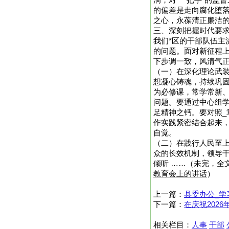
洞，对“一把手”的监
的偏差是走向腐化堕
之心，永葆清正廉洁
三、深刻把握时代要
我们*区的干部队伍
的问题。面对新征程
下步调一致，风清气
（一）在深化理论武装
想凝心铸魂，持续巩固
为必修课，常学常新、
问题。要通过中心组
足精神之钙。要对照_
作实践紧密结合起来
自觉。
（二）在践行人民至上
众的长效机制，领导
倾听 ……（未完，全文
教育会上的讲话
）
上一篇：
县委办公_学
下一篇：
在庆祝202
相关栏目：
人事
干部