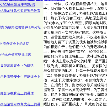
……
错位、权力观扭曲密切相关。这
区2026年领导干部政绩
子，我们每个人都要认真照一照，深刻
换届纪律加强风气监督警示教育
（一）警惕急功近利，坚决杜绝“形象工
利，热衷于搞“形象工程”。某地原主要
的“城市名片”和个人声望，罔顾当地财
以案为鉴知敬畏警钟长鸣守初
经科学论证就盲目决策，大搞文旅项目
建大量华而不实的“地标”建筑。这些项
力、运营困难而陷入停滞，不仅没有带
而给地方留下了沉重的债务包袱和难以
交流点评会上的讲话
为的根源在于，他们把个人的升迁和名利
上，把心思用在如何“造势”、如何引起
政治本色筑牢纪律堤坝
在如何为老百姓谋福祉上。这种以权谋私
绩”，本质上是权力异化的结果，是严重
理局警示教育会上的讲话
引以为戒，牢固树立正确的_，把有限的
群众最需要的地方，让每一分钱都发挥
（二）警惕弄虚作假，坚决杜绝“数字游
全警示教育暨安全生产培训会上
假，沉迷于玩“数字游戏”。有的地方为
位，在招商引资、财政税收等关键经济
据造假。某省一名原高级干部，为了营
干部警示教育会上的讲话
象，授意下属虚报固定资产投资，编造虚
绩”。这种自欺欺人的做法，不仅误导了
案促改促治警示教育大会上的讲
经济秩序，更严重损害了_和政府的公信