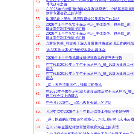
纪念红军长征胜利90周年专题_课讲稿：赓续长征红色
59.
时代赶考之路
在2026年**街道“整治群众身边‘微腐败’、护航基层发展
61.
教育专题会议上的讲话
63.
集团纪委上半年_风廉政建设和反腐败工作总结
2026年上半年落实全面从严治_主体责任、抓基层_建、
65.
建设责任制工作情况汇报
2026年上半年落实全面从严治_主体责任、抓基层_建、
67.
建设责任制工作情况汇报
69.
县林业机关_总支关于深入开展集体廉政谈话工作的总
71.
“典型案例大家谈”活动纪实及心得体会
73.
2026年上半年作风建设暨纪律作风自查整改报告
在市残联2026年上半年全面从严治_暨_风廉政建设工
75.
讲话
在市残联2026年上半年全面从严治_暨_风廉政建设工
77.
讲话
79.
_课：擦亮清廉底色，锤炼过硬作风
在2026年全市住房和城乡建设系统落实全面从严治_暨
81.
设工作会议上的讲话
83.
在全县2026年b_m警示教育会议上的讲话
85.
县纪委监委2026年上半年政治监督工作情况专题报告
87.
_课：以铁的纪律锻造坚强核心，为实现新时代宏伟蓝
89.
在2026年全区纪律教育警示教育大会上的讲话