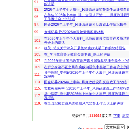
在全县纪检监察系统2026年上半年工作总结暨下半年
91.
的讲话
93.
2026年上半年个人履行_风廉政建设监督责任及廉洁自
在单位2026年上半年_建、全面从严治_、_风廉政建设
95.
工作推进会上的讲话
97.
国企2026年上半年_风廉政建设和反腐败工作情况报告
99.
乡镇纪委书记2026年政治素质鉴定材料
在2026年上半年个人履行_风廉政建设监督责任及廉洁
101.
告会上的讲话
103.
机关_总支关于深入开展集体廉政谈话工作的总结报告
105.
在_学习教育警示教育会暨专题_课上的讲话
107.
在2026年街道警示教育暨严肃换届选举纪律专题会上的
109.
在群众身边不正之风和腐败问题集中整治工作会议上的
县中医院_委书记2026年上半年个人履行_风廉政建设
111.
况报告
113.
国企纪委2026年上半年_风廉政建设和反腐败工作总结
115.
市政务服务中心2026年上半年_风廉政建设工作情况报
县中医院_委书记2026年上半年个人履行_风廉政建设
117.
况报告
119.
在全县纪检监察系统换届风气监督工作会议上的讲话
纪委栏目共
111094
篇文章
下页
尾页