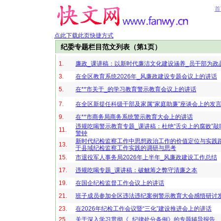
首
点此下载此页快捷方式
纪委专题栏目范文列表（第1页）
1.
廉政_课讲稿：以新时代廉洁文化建设涵养_员干部为政
3.
在全区教育系统2026年_风廉政建设专题会议上的讲话
5.
在**市关于_的学习教育警示教育会议上的讲话
7.
在全区新提任科级干部及家属“家庭助廉”座谈会上的发
9.
在**市商务局商务系统警示教育大会上的讲话
违规吃喝警示教育专题_课讲稿：杜绝“舌尖上的腐败”敲
11.
警钟
新时代纪检监察工作中思想政治工作的价值定位与实践
13.
于县域纪检监察工作实践的调研与思考
15.
市退役军人事务局2026年上半年_风廉政建设工作总结
17.
违规吃喝专题_课讲稿：破觥筹之弊守清廉之本
19.
在国企纪检监督工作会议上的讲话
21.
班子成员参加全区违法违纪案例警示教育大会感悟研讨
23.
在2026年纪检工作会议暨“三化”建设推进会上的讲话
25.
关于深入学习贯彻《_纪律处分条例》的专题辅导报告