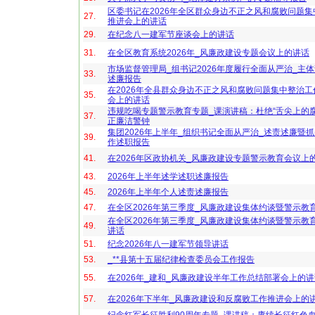
区委书记在2026年全区群众身边不正之风和腐败问题
27.
推进会上的讲话
29.
在纪念八一建军节座谈会上的讲话
31.
在全区教育系统2026年_风廉政建设专题会议上的讲话
市场监督管理局_组书记2026年度履行全面从严治_主
33.
述廉报告
在2026年全县群众身边不正之风和腐败问题集中整治
35.
会上的讲话
违规吃喝专题警示教育专题_课演讲稿：杜绝“舌尖上的腐
37.
正廉洁警钟
集团2026年上半年_组织书记全面从严治_述责述廉暨抓
39.
作述职报告
41.
在2026年区政协机关_风廉政建设专题警示教育会议上
43.
2026年上半年述学述职述廉报告
45.
2026年上半年个人述责述廉报告
47.
在全区2026年第三季度_风廉政建设集体约谈暨警示教
在全区2026年第三季度_风廉政建设集体约谈暨警示教
49.
讲话
51.
纪念2026年八一建军节领导讲话
53.
_**县第十五届纪律检查委员会工作报告
55.
在2026年_建和_风廉政建设半年工作总结部署会上的
57.
在2026年下半年_风廉政建设和反腐败工作推进会上的