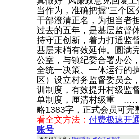
真做好_风廉政意见回复
当作为，准确把握"三个区
干部澄清正名，为担当者
过去的五年，是基层监督
持守正创新，着力打通监督
基层末梢有效延伸。圆满
公室，与镇纪委合署办公
全统一决策、一体运行的
区）设立村务监督委员会
训制度，有效提升村级监
单制度，厘清村级重 ……（快文网
略1383字，正式会员可
看全文方法：
付费极速开
账号
更多相关文章：
镇纪委向_代会工作报告