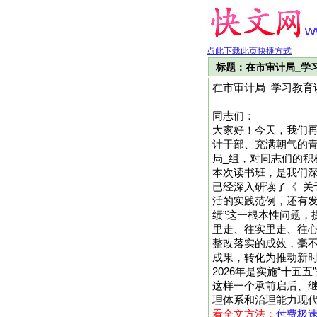
点此下载此页快捷方式
标题：在市审计局_学
在市审计局_学习教育
同志们：
大家好！今天，我们
计干部、充满朝气的
局_组，对同志们的积
本次读书班，是我们
已经深入研读了《_关
活的实践范例，还有发
绩”这一根本性问题，
里走、往实里走、往
整改落实的成效，毫
成果，转化为推动新
2026年是实施“十
这样一个承前启后、
理体系和治理能力现代化的
看全文方法：
付费极