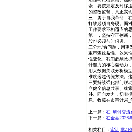
加强与纪检监察、组
索，要按规定及时移
的整改监督，真正实现
三、勇于自我革命，
打铁必须自身硬。面
工作要求不相适应的
第一，坚持守正创新
段也必须与时俱进。一
三分地”看问题，用更
重审查效益性、效果
性变化。我们必须抢
计能力的核心驱动力
用大数据关联分析模
准度远超传统方法。这
三要持续强化部门联
立健全信息共享、线索
补、同向发力，切实提
息。
收藏在市审计局_
上一篇：
在_研讨交流
下一篇：
在全县202
相关栏目：
审计
学习