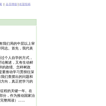
索
|
会员增值
|
欢迎投稿
有我们局的中层以上审
审同志。首先，我代表
通过个人自学的方式，
理论阐述，又有生动鲜
样的政绩、怎样树政
是要推动学习贯彻往深
来我们查摆出的问题和
职方向，真正把学习的
新征程的关键一年。在
部分，作为推动国家治
员可完整阅读）……