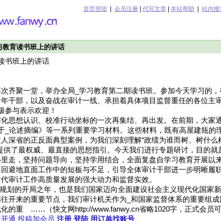
首页登陆
|
会员注册
|
代写文章
|
本站帮助
|
站内搜
习教育读书班上的讲话
读书班上的讲话
再次齐聚一堂，举办全局_学习教育第二期读书班。参加今天学习的，
青年干部，以及奋战在审计一线、承担着具体项目监督重任的各位主
极参与表示欢迎！
深化思想认识、校准行动坐标的一次再集结、再出发。在前期，大家
于_论述摘编》等一系列重要学习材料。这些材料，既有高屋建瓴的
人深省的正反面典型案例，为我们深刻理解“政绩为谁而树、树什么
提供了最权威、最直接的思想指引。今天我们进行专题研讨，目的就
心里走，坚持问题导向，坚持学用结合，全面复盘自学习教育开展以
不回避地直面工作中的短板与不足，引导全体审计干部进一步明晰履
时代审计工作高质量发展的强大动力和监督实效。
五五”规划的开局之年，也是我们国家迈向全面建设社会主义现代化国家
继往开来的重要节点，我们审计机关作为_和国家监督体系的重要组成
重 ……（快文网http://www.fanwy.cn省略1020字，正式会
速开通
投稿加会员
注册
登陆
用订单找账号