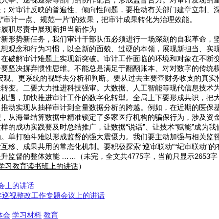
织人事、巡视巡察等部门的协作配合，形成监督合力。对审计发现的
送；对审计反映的普遍性、倾向性问题，要推动有关部门建章立制、
“审计一点、规范一片”的效果，把审计成果转化为治理效能。
在履职尽责中展现新担当新作为
对新形势新任务，我们审计干部队伍必须进行一场深刻的自我革命，
思想观念和行为习惯，以全新的面貌、过硬的本领，展现新担当、实
，在破解审计难题上实现新突破。审计工作面临的环境和对象在不断
要坚决摒弃惯性思维。不能总是满足于翻翻账本、对对数字的传统模
宏观、更系统的视野去分析和判断。要从过去主要查财务收支的真实
性转变。二要大力推进科技强审。大数据、人工智能等现代信息技术
抓机遇，加快推进审计工作的数字化转型。全局上下要形成共识，把
，推动实现从抽样审计到全量数据分析的跨越。例如，在近期的医保
型，从海量结算数据中精准锁定了多家医疗机构的骗保行为，涉及资
样的成功实践要及时总结推广，让数据“说话”、让技术“赋能”成为
动。单打独斗难以形成监督的强大震慑力。我们要主动加强与相关监
互移、成果共用的常态化机制。要积极探索“巡审联动”“纪审联动”
升监督的整体效能 ……（未完，全文共4775字，当前只显示2653
学习教育读书班上的讲话
）
会上的讲话
6年巡视整改工作专题会议上的讲话
体会
学习材料
教育