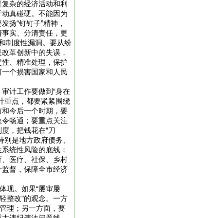
是复杂的经济活动和利
于动真碰硬。不能因为
发扬“钉钉子”精神，
清事实、分清责任，更
和制度性漏洞。要从纷
是改革创新中的失误，
定性、精准处理，保护
何一个损害国家和人民
审计工作要做到“身在
计重点，都要紧紧围绕
前和今后一个时期，要
政令畅通；要重点关注
度，把钱花在“刀
特别是地方政府债务、
生系统性风险的底线；
育、医疗、社保、乡村
计监督，保障全市经济
体现。如果“屡审屡
轻整改”的观念。一方
”管理；另一方面，要