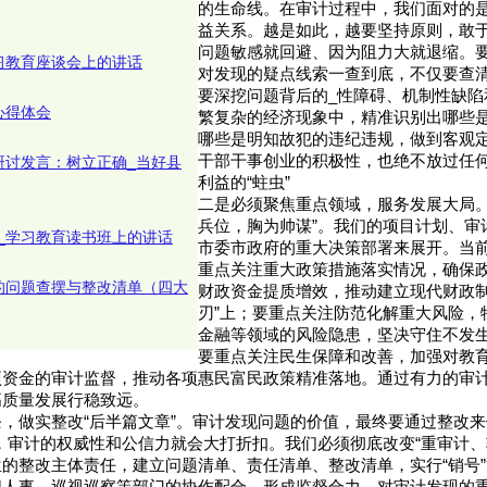
的生命线。在审计过程中，我们面对的
益关系。越是如此，越要坚持原则，敢
问题敏感就回避、因为阻力大就退缩。要
习教育座谈会上的讲话
对发现的疑点线索一查到底，不仅要查
要深挖问题背后的_性障碍、机制性缺陷
心得体会
繁复杂的经济现象中，精准识别出哪些
哪些是明知故犯的违纪违规，做到客观
干部干事创业的积极性，也绝不放过任
研讨发言：树立正确_当好县
利益的“蛀虫”
二是必须聚焦重点领域，服务发展大局。
兵位，胸为帅谋”。我们的项目计划、审
_学习教育读书班上的讲话
市委市政府的重大决策部署来展开。当
重点关注重大政策措施落实情况，确保
的问题查摆与整改清单（四大
财政资金提质增效，推动建立现代财政制
刃”上；要重点关注防范化解重大风险，
金融等领域的风险隐患，坚决守住不发
要重点关注民生保障和改善，加强对教
项资金的审计监督，推动各项惠民富民政策精准落地。通过有力的审
高质量发展行稳致远。
，做实整改“后半篇文章”。审计发现问题的价值，最终要通过整改来
，审计的权威性和公信力就会大打折扣。我们必须彻底改变“重审计、
的整改主体责任，建立问题清单、责任清单、整改清单，实行“销号