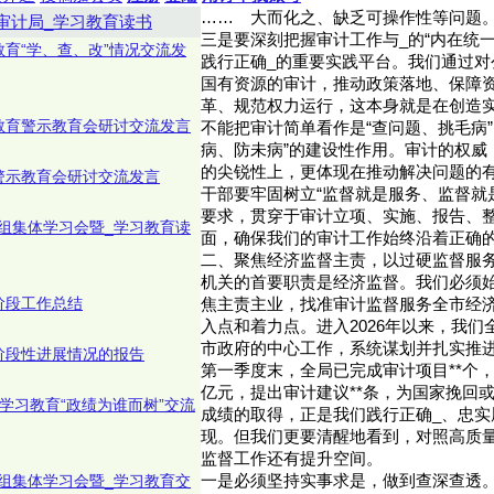
……
大而化之、缺乏可操作性等问题
审计局_学习教育读书
三是要深刻把握审计工作与_的“内在统
教育“学、查、改”情况交流发
践行正确_的重要实践平台。我们通过对
国有资源的审计，推动政策落地、保障
革、规范权力运行，这本身就是在创造
教育警示教育会研讨交流发言
不能把审计简单看作是“查问题、挑毛病”
病、防未病”的建设性作用。审计的权威
的尖锐性上，更体现在推动解决问题的
警示教育会研讨交流发言
干部要牢固树立“监督就是服务、监督就
要求，贯穿于审计立项、实施、报告、
组集体学习会暨_学习教育读
面，确保我们的审计工作始终沿着正确
二、聚焦经济监督主责，以过硬监督服
机关的首要职责是经济监督。我们必须
阶段工作总结
焦主责主业，找准审计监督服务全市经
入点和着力点。进入2026年以来，我
市政府的中心工作，系统谋划并扎实推
阶段性进展情况的报告
第一季度末，全局已完成审计项目**个，
亿元，提出审计建议**条，为国家挽回或
学习教育“政绩为谁而树”交流
成绩的取得，正是我们践行正确_、忠实
现。但我们更要清醒地看到，对照高质
监督工作还有提升空间。
组集体学习会暨_学习教育交
一是必须坚持实事求是，做到查深查透