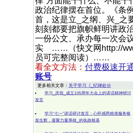
律”方面能干什么、不能干
政治纪律摆在首位。《条例
首，这是立_之纲、兴_之
刻刻都要把旗帜鲜明讲政
一份公文、承办每一次会
实 ……（快文网http://ww
员可完整阅读）……
看全文方法：
付费极速开
账号
更多相关文章：
关于学习《_纪律处分
学习_庆祝_成立105周年大会上的讲话精神研讨
发言
学习“七一”讲话研讨发言：心怀感恩精准服务银
发生辉，凝聚力量厚植_的执政根基