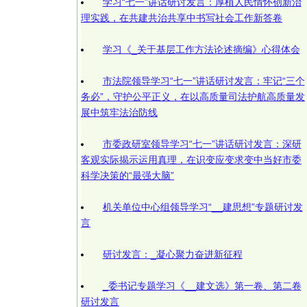
学习“七一”讲话研讨发言：厚植人民情怀创新治
理实践，在共建共治共享中书写社会工作新答卷
学习《_关于基层工作方法论述摘编》心得体会
市法院领导学习“七一”讲话研讨发言：牢记“三个
务必”，守护公平正义，在以高质量司法护航高质量发
展中筑牢法治防线
市委政研室领导学习“七一”讲话研讨发言：深研
客观实际揭示运用真理，在识变应变求变中当好市委
科学决策的“最强大脑”
机关单位中心组领导学习“__建思想”专题研讨发
言
研讨发言：_凝心聚力奋进新征程
_委书记专题学习《__建文选》第一卷、第二卷
研讨发言