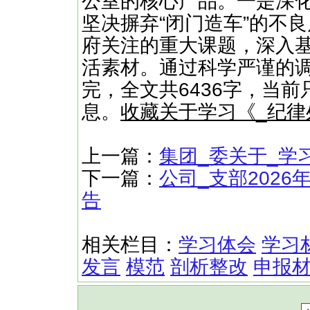
公室的核心产品。一是深
坚决摒弃“闭门造车”的不
府关注的重大课题，深入
活素材。通过科学严谨的调
完，全文共6436字，当前
息。
收藏关于学习《_纪
上一篇：
集团_委关于_学
下一篇：
公司_支部202
告
相关栏目：
学习体会
学习
发言
模范
剖析整改
申报