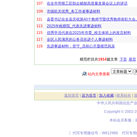
107.
在全市劳模工匠助企赋能高质量发展会议上的讲话
109.
市级机关优秀_务工作者事迹材料
111.
​​县委书记在全县庆祝第40个教师节暨优秀教师表彰大会
113.
2025年检察院_代表先进事迹材料
115.
优秀学员代表在2025年市委_校主体班上的发言材料
117.
全区人民满意的公务员先进个人事迹材料
119.
先进事迹材料：坚守_员初心尽显模范风采
模范栏目共
1914
篇文章
下页
尾页
站内文章搜索
返回首页
|
设为首页
|
加入收藏
|
联系站长
|
中华人民共和国信息产业
Copyright © 20
本站会员客服：胡
〖代写专用微信号：W912986 代写专用