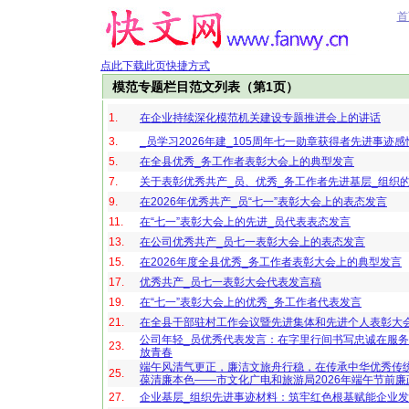
首
点此下载此页快捷方式
模范专题栏目范文列表（第1页）
1.
在企业持续深化模范机关建设专题推进会上的讲话
3.
_员学习2026年建_105周年七一勋章获得者先进事迹感
5.
在全县优秀_务工作者表彰大会上的典型发言
7.
关于表彰优秀共产_员、优秀_务工作者先进基层_组织
9.
在2026年优秀共产_员“七一”表彰大会上的表态发言
11.
在“七一”表彰大会上的先进_员代表表态发言
13.
在公司优秀共产_员七一表彰大会上的表态发言
15.
在2026年度全县优秀_务工作者表彰大会上的典型发言
17.
优秀共产_员七一表彰大会代表发言稿
19.
在“七一”表彰大会上的优秀_务工作者代表发言
21.
在全县干部驻村工作会议暨先进集体和先进个人表彰大
公司年轻_员优秀代表发言：在字里行间书写忠诚在服
23.
放青春
端午风清气更正，廉洁文旅舟行稳，在传承中华优秀传
25.
葆清廉本色——市文化广电和旅游局2026年端午节前廉
27.
企业基层_组织先进事迹材料：筑牢红色根基赋能企业