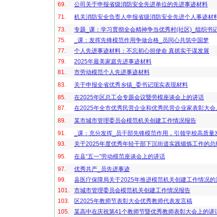
69.
公司关于申报省级消防安全先进单位的先进事迹材料
71.
机关消防安全负责人申报省级消防安全先进个人事迹材
73.
专题_课：学习贯彻全会精神争当优秀村(社区)_组织书
75.
_课：发挥先锋模范作用争做合格_员同心共筑中国梦
77.
个人先进事迹材料：不忘初心担使命 真抓实干谋发展
79.
2025年最美家庭先进事迹材料
81.
市劳动模范个人先进事迹材料
83.
关于申报全省优秀乡镇_委书记现实表现材料
85.
在2025年区总工会专题会议暨劳模座谈会上的讲话
87.
在2025年全市优秀民营企业和优秀民营企业家表彰大会
89.
某市城市管理委员会模范机关创建工作情况报告
91.
_课：充分发挥_员干部先锋模范作用，引领学校高质量
93.
关于2025年度优秀年轻干部下沉街道实践锻炼工作的总
95.
在县“五一”劳动模范座谈会上的讲话
97.
优秀共产_员先进事迹
99.
县医疗保障局关于2025年推进模范机关创建工作情况的
101.
市城市管理委员会模范机关创建工作情况报告
103.
区2025年教师节表彰大会优秀教师代表发言稿
105.
某高中在庆祝第41个教师节暨优秀教师表彰大会上的讲