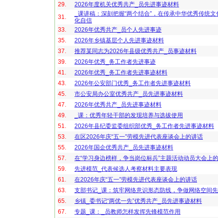
29.
2026年度机关优秀共产_员先进事迹材料
_课讲稿：深刻把握“两个结合”，在传承中华优秀传统文
31.
化自信
33.
2026年优秀共产_员个人先进事迹
35.
2026年乡镇基层个人先进事迹材料
37.
推荐某同志为2026年县级优秀共产_员事迹材料
39.
2026年优秀_务工作者先进事迹
41.
2026年优秀_务工作者先进事迹材料
43.
2026年公安部门优秀_务工作者先进事迹材料
45.
市公安局办公室优秀共产_员先进事迹材料
47.
2026年优秀共产_员先进事迹材料
49.
_课：优秀年轻干部的发现培养与选拔使用
51.
2026年县纪委监委组织部优秀_务工作者先进事迹材料
53.
在区2026年庆“五一”劳模先进代表座谈会上的讲话
55.
2026年国企优秀共产_员先进事迹材料
57.
在“学习身边榜样，争当岗位标兵”主题活动动员大会上
59.
先进模范_代表候选人考察材料主要表现
61.
在2026年庆“五一”劳模先进代表座谈会上的讲话
63.
支部书记_课：筑牢网络意识形态防线，争做网络空间
65.
乡镇_委书记“两优一先”优秀共产_员先进事迹材料
67.
专题_课：_员教师怎样发挥先锋模范作用