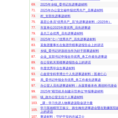
69.
2025年乡镇_委书记先进事迹材料
71.
2025年办公室文秘申报优秀共产_员事迹材料
73.
村_支部先进事迹材料
75.
基层公务员“优秀共产_员”先进事迹材料（2025年）
77.
市直单位2025年度优秀_员先进事迹
79.
县总工会优秀_员先进事迹材料
81.
2025年“七一”优秀共产_员先进事迹材料
83.
某集团董事长在集团劳模事迹报告会上的讲话
85.
乡镇_委书记评选担当作为好干部事迹材料
87.
企业_支部书记申报全市优秀_务工作者先进事迹
89.
在公安机关英模事迹报告会上的讲话
91.
年度优秀毕业生事迹材料
93.
心血管专科李博士个人先进事迹材料：医者仁心
95.
局_委书记申报全市优秀_务工作者先进事迹
97.
办公室人员先进事迹材料：永葆青春本色 勇担时代使命
99.
2025年“模范机关创建示范单位”申报事迹材料
101.
镇_政办公室主任个人事迹材料
103.
_课：学习先进人物事迹汲取奋进力量
学习英雄模范王振义、路生梅先进事迹会暨在勤廉医院
105.
上的讲话
107.
事迹材料：守护平安的忠诚卫士