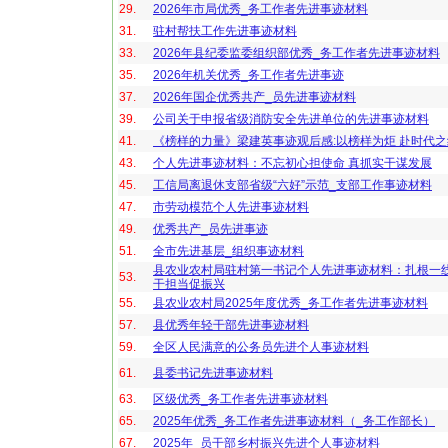
29.
2026年市局优秀_务工作者先进事迹材料
31.
驻村帮扶工作先进事迹材料
33.
2026年县纪委监委组织部优秀_务工作者先进事迹材料
35.
2026年机关优秀_务工作者先进事迹
37.
2026年国企优秀共产_员先进事迹材料
39.
公司关于申报省级消防安全先进单位的先进事迹材料
41.
《榜样的力量》梁建英事迹观后感:以榜样为炬 赴时代之
43.
个人先进事迹材料：不忘初心担使命 真抓实干谋发展
45.
工信局离退休支部省级“六好”示范_支部工作事迹材料
47.
市劳动模范个人先进事迹材料
49.
优秀共产_员先进事迹
51.
全市先进基层_组织事迹材料
县农业农村局驻村第一书记个人先进事迹材料：扎根一线
53.
干担当促振兴
55.
县农业农村局2025年度优秀_务工作者先进事迹材料
57.
县优秀年轻干部先进事迹材料
59.
全区人民满意的公务员先进个人事迹材料
61.
县委书记先进事迹材料
63.
区级优秀_务工作者先进事迹材料
65.
2025年优秀_务工作者先进事迹材料（_务工作部长）
67.
2025年_员干部乡村振兴先进个人事迹材料