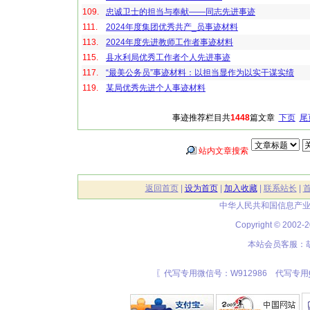
109.
忠诚卫士的担当与奉献——同志先进事迹
111.
2024年度集团优秀共产_员事迹材料
113.
2024年度先进教师工作者事迹材料
115.
县水利局优秀工作者个人先进事迹
117.
“最美公务员”事迹材料：以担当显作为以实干谋实绩
119.
某局优秀先进个人事迹材料
事迹推荐栏目共
1448
篇文章
下页
尾
站内文章搜索
返回首页
|
设为首页
|
加入收藏
|
联系站长
|
中华人民共和国信息产业
Copyright © 20
本站会员客服：胡
〖代写专用微信号：W912986 代写专用