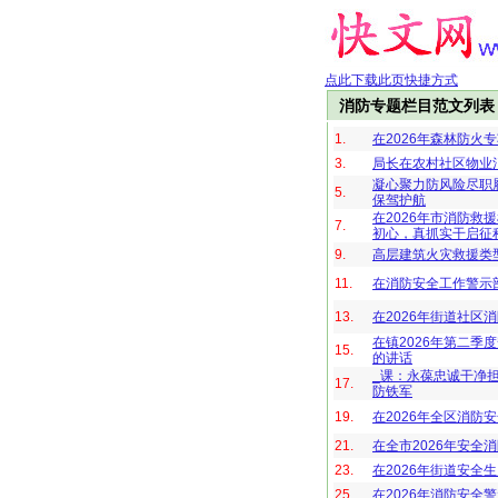
点此下载此页快捷方式
消防专题栏目范文列表
1.
在2026年森林防火
3.
局长在农村社区物业
凝心聚力防风险尽职
5.
保驾护航
在2026年市消防救
7.
初心，真抓实干启征
9.
高层建筑火灾救援类
11.
在消防安全工作警示
13.
在2026年街道社区
在镇2026年第二
15.
的讲话
_课：永葆忠诚干净
17.
防铁军
19.
在2026年全区消防
21.
在全市2026年安
23.
在2026年街道安全
25.
在2026年消防安全