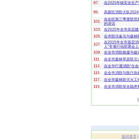
97.
在2025年镇安全生
99.
高新区消防大队202
在全区第三季度防范
101.
的讲话
103.
在2025年全市高层
105.
在市防汛备汛与森林
在2025年全市基层
107.
人”专项行动部署会
109.
在全市消防救援与媒
111.
在全市森林草原防灭
113.
在全市打通消防“生
115.
在全市消防与医疗急
117.
在全市森林防灭火工
119.
在全市消防安全隐患
返回首页