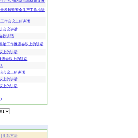
全生产和消防基层基础建设推
质量发展暨安全生产工作推进
防工作会议上的讲话
进会议讲话
会议讲话
整治工作推进会议上的讲话
议上的讲话
推进会议上的讲话
话
治会议上的讲话
议上的讲话
议上的讲话
O
|
汇款方法