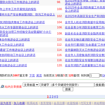
在2025年全市乡镇（街道）安
产暨防火防汛工作推进会上的讲话
98.
进会上的讲话
在2025年全县消防救援工作高
4年上半年工作开展情况的报告
100.
会上的讲话
重特大生产安全事故暨消防、防汛工作会议上
102.
在2025年高新区安全生产和消
建筑消防隐患整改工作推进会上的讲话
104.
全市无人机在消防救援中应用推
防火工作专题部署会议上的讲话
106.
在全县青少年消防安全教育工作
消防安全治理工作经验交流会暨遏制“小火亡
108.
副县长在全县消防安全隐患排查
上的讲话
体合作推进会议上的讲话
110.
在全市文物古建消防安全工作会
火工作会议上的讲话
112.
在全市打通消防“生命通道”工作
命通道”工作推进会议上的讲话
114.
全市森林防灭火工作推进会议讲
救协同联动工作会议上的讲话
116.
在全市人员密集场所消防安全整
作会议上的讲话
118.
在全市消防安全专项整治推进会
整治推进会议上的讲话
120.
在全市消防产品质量整治工作会
消防栏目共
1667
篇文章
下页
尾页
当前页次:
1
/
前面
5
页
120
篇/页 转到第
页
G
站内文章搜索
1
2
3
4
5
|
设为首页
|
加入收藏
|
联系站长
|
首页登陆
|
会员注册
|
欢迎投稿
|
代写文章
|
本站帮助