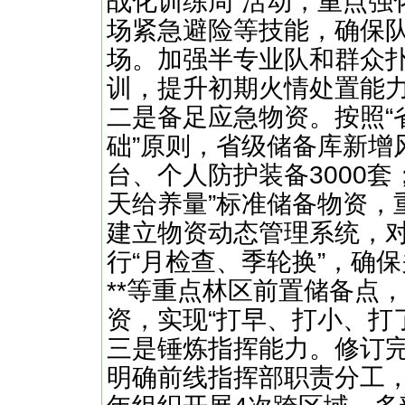
战化训练周”活动，重点强
场紧急避险等技能，确保队
场。加强半专业队和群众扑
训，提升初期火情处置能
​​二是备足应急物资。​​按
础”原则，省级储备库新增风
台、个人防护装备3000套
天给养量”标准储备物资，
建立物资动态管理系统，
行“月检查、季轮换”，确
**等重点林区前置储备点
资，实现“打早、打小、打
​​三是锤炼指挥能力。​​
明确前线指挥部职责分工，