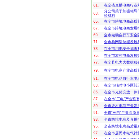
61.
在全省直播电商行业
分公司关于加强领导
63.
验材料
65.
在全市跨境电商高质
67.
在全市跨境电商发展
69.
全市电动自行车安全
71.
全市构网型储能发展
73.
在全市用电安全排查
75.
在全市农村电商发展
77.
在全县电力大数据服
79.
在全市电商产业高质
81.
在全市电动自行车电
83.
在全市临时电小区转
85.
在全市光储充放一体
87.
在全市“三电”产业
89.
全市农村电商产业发
91.
全市“三电”产业高质
93.
全市跨境电商及直播
95.
全市跨境电商高质量
97.
在全市居民水电气计