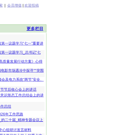
索
|
会员增值
|
欢迎投稿
更多栏目
第一议题学习“七一”重要讲
第一议题学习_总书记“七
高质量发展行动方案》心得
档电影市场遇冷中探寻**突围
频会及电力系统“两节”安全、
春节节后收心会上的讲话
度意识形态工作总结会上的讲
工作总结
026年工作思路
_的二十届_精神专题会议上
习中心组研讨发言材料