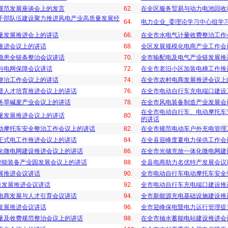
规范发展座谈会上的发言
62.
在全区服务贸易与动力电池回收
干部队伍建设聚力推进风电产业高质量发展经
64.
电力企业_委理论学习中心组学
量发展推进会上的讲话
66.
在全市水电气计量收费整治工作
推进会议上的讲话
68.
全区发展规模化电商产业工作会
隐患全链条整治会议讲话
70.
全市输配电及电气产业链发展推
与电网保障会议讲话
72.
在全市老旧小区加装电梯工作推
整治工作会议上的讲话
74.
在全市农村电商发展推进会议上
暨人才培育推进会议上的讲话
76.
在全市电动自行车充电端口建设
务旱碱麦产业会议上的讲话
78.
在全市风电装备制造产业发展会
在全市电动自行车、电动摩托车
量发展推进会议上的讲话
80.
的讲话
动摩托车安全整治工作会议上的讲话
82.
在全市规范电动车户外充电管理
正式电工作推进会议上的讲话
84.
在全县迎峰度夏电力保供工作会
化微电网建设推进会议上的讲话
86.
在全市光储充放一体化微电网建
暨智能装备产业园发展会议上的讲话
88.
全县电商助力名优特产发展会议
展推进会议讲话
90.
全市电动自行车电动摩托车安全
量发展推进会议讲话
92.
全市电动自行车充电端口建设推
电商发展与人才引育会议讲话
94.
全市新能源充电基础设施建设推
发展推进会议讲话
96.
全市迎峰保电暨电力运行管理提
量及收费规范整治会议上的讲话
98.
在全市抽水蓄能电站建设推进会