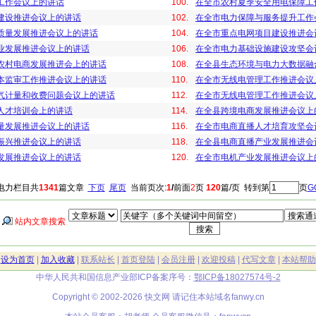
工作会议上的讲话
100.
在全市农村夏季安全用电保障工
建设推进会议上的讲话
102.
在全市电力保障与服务提升工作
质量发展推进会议上的讲话
104.
在全市重点电网项目建设推进会
业发展推进会议上的讲话
106.
在全市电力基础设施建设攻坚会
农村电商发展推进会上的讲话
108.
在全县生态环境与电力大数据融
本监审工作推进会议上的讲话
110.
在全市无线电管理工作推进会议
气计量和收费问题会议上的讲话
112.
在全市无线电管理工作推进会议
人才培训会上的讲话
114.
在全县跨境电商发展推进会议上
量发展推进会议上的讲话
116.
在全市电商直播人才培育攻坚会
振兴推进会议上的讲话
118.
在全县电商直播产业发展推进会
发展推进会议上的讲话
120.
在全市电机产业发展推进会议上
电力栏目共
1341
篇文章
下页
尾页
当前页次:
1
/
前面
2
页
120
篇/页 转到第
页
G
站内文章搜索
|
设为首页
|
加入收藏
|
联系站长
|
首页登陆
|
会员注册
|
欢迎投稿
|
代写文章
|
本站帮助
中华人民共和国信息产业部ICP备案序号：
鄂ICP备18027574号-2
Copyright © 2002-2026 快文网 请记住本站域名
fanwy.cn