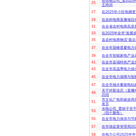
在供电公司_委202
25.
主持词
27.
在2025年小区电梯
29.
在农村电商直播项目
31.
在全省农村电商高质
33.
在2025年全市“发
35.
县农村电商物流“最后
37.
在全市迎峰度夏电力
39.
在全市智能家电产业
41.
在全市县域特色产业
43.
在全市高温季电力保
45.
在全市电力保障与智
47.
在全市抽水蓄能电站
关于对新业态（直播
49.
总结
市文化广电和旅游局
51.
发言
水电公司_委班子关
53.
（四个聚焦）
55.
在全市电力保供与节
57.
在市场监督管理局20
59.
在电力公司2025年