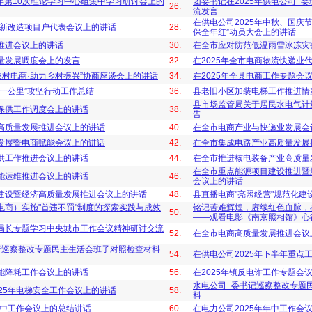
5年第10次理论学习中心组集中学习研讨会上的
团委书记在2025年供电公司_
26.
流发言
在供电公司2025年中秋、国庆
更新改造项目户代表会议上的讲话
28.
保全年红”动员大会上的讲话
推进会议上的讲话
30.
在全市应对防范低温雨雪冰冻灾
量发展调度会上的发言
32.
在2025年全市电商物流快递业
展农村电商·助力乡村振兴”协商座谈会上的讲话
34.
在2025年全县电商工作专题会
一公里”攻坚行动工作总结
36.
县老旧小区加装电梯工作推进情
县市场监管局关于居民水电气计
保供工作调度会上的讲话
38.
告
高质量发展推进会议上的讲话
40.
在全市电商产业与快递业发展会
发展暨电商赋能会议上的讲话
42.
在全市集成电路产业高质量发展
供工作推进会议上的讲话
44.
在全市推进核电装备产业高质量
在全市重点能源项目建设推进暨
能运维推进会议上的讲话
46.
会议上的讲话
建设暨经济高质量发展推进会议上的讲话
48.
县直播电商"亮照经营"规范化建
电商）实施"首违不罚"制度的探索实践与成效
铭记苦难辉煌，赓续红色血脉，
50.
——观看电影《南京照相馆》心
局长专题学习中央城市工作会议精神研讨交流
52.
在全市电商高质量发展推进会议
于巡察整改专题民主生活会班子对照检查材料
54.
在供电公司2025年下半年重点
能降耗工作会议上的讲话
56.
在2025年镇反电诈工作专题会
水电公司_委书记巡察整改专题
25年电梯安全工作会议上的讲话
58.
料
年中工作会议上的总结讲话
60.
在电力公司2025年年中工作会