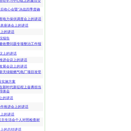
委理论学习中心组上的重点交
节后收心会暨“决战四季度确
害电力保供调度会上的讲话
代表座谈会上的讲话
议上的讲话
况报告
量收费问题专项整治工作报
议上的讲话
推进会议上的讲话
发展会议上的讲话
新天绿能燃气电厂项目攻坚
设实施方案
在新时代新征程上奋勇担当
得体会
上的讲话
工作推进会上的讲话
议上的讲话
民主生活会个人对照检查材
议上的总结讲话