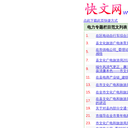
点此下载此页快捷方式
电力专题栏目范文列表
1.
在区电动自行车综合
3.
县文化旅游广电体育
在市供电公司_委理
5.
感悟
7.
县文化广电旅游局20
端午风清气更正，廉
9.
葆清廉本色——市文化
11.
在县电商产业链_建
13.
在市文化广电和旅游
15.
在全市文化广电和旅游
在县文化广电和旅游局
17.
的讲话
19.
关于对县内部分交通
21.
市领导在全市青年电
23.
市文化广电和旅游局局