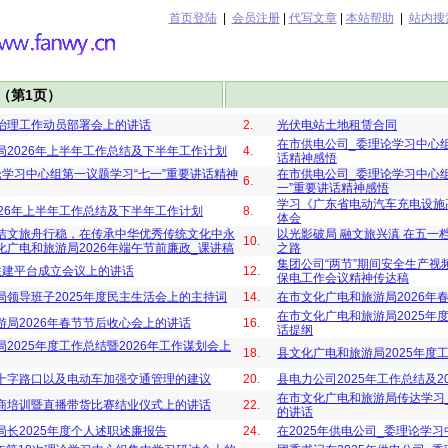
首页登陆
|
会员注册
|
代写文章
|
本站帮助
|
站内搜
（第1页）
治理工作动员部署会上的讲话
2.
光伏电站土地租赁合同
在市供电公司_委理论学习中心组
局2026年上半年工作总结及下半年工作计划
4.
话精神感悟
论学习中心组第一议题学习“七一”重要讲话精神
在市供电公司_委理论学习中心组
6.
一”重要讲话精神感悟
学习《广东省电动汽车充电设施
26年上半年工作总结及下半年工作计划
8.
体会
洁文旅舟行稳，在传承中华优秀传统文化中永
以光影破局 融文旅兴滇 在五一
10.
广电和旅游局2026年端午节前廉政_课讲稿
之路
集团公司“两节”期间安全生产视
联建平台成立会议上的讲话
12.
保电工作会议精神传达稿
局领导班子2025年度民主生活会上的主持词
14.
在市文化广电和旅游局2026年
在市文化广电和旅游局2025年
局2026年春节节后收心会上的讲话
16.
话提纲
2025年度工作总结暨2026年工作谋划会上
18.
县文化广电和旅游局2025年度
十字路口以及电动车加强交通管理的建议
20.
县电力公司2025年工作总结及2
在市文化广电和旅游局传达学习
商培训暨直播带货比赛结业仪式上的讲话
22.
的讲话
长2025年度个人述职述廉报告
24.
在2025年供电公司_委理论学