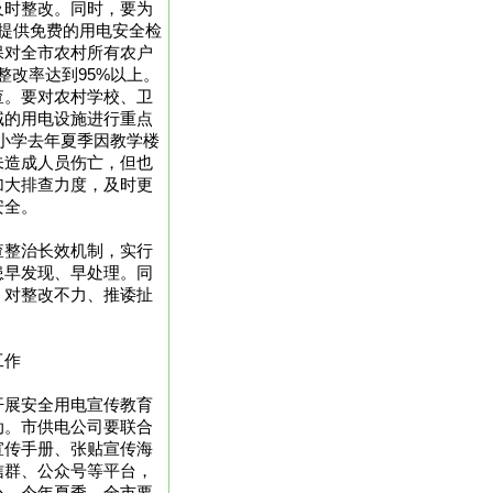
及时整改。同时，要为
提供免费的用电安全检
保对全市农村所有农户
整改率达到95%以上。
查。要对农村学校、卫
域的用电设施进行重点
小学去年夏季因教学楼
未造成人员伤亡，但也
加大排查力度，及时更
安全。
查整治长效机制，实行
患早发现、早处理。同
，对整改不力、推诿扯
工作
开展安全用电宣传教育
动。市供电公司要联合
宣传手册、张贴宣传海
信群、公众号等平台，