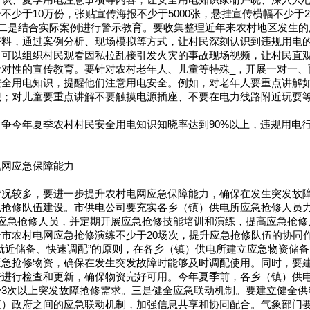
常识、夏季用电注意事项等内容，让安全用电知识家喻户晓、深入人
不少于10万份，张贴宣传海报不少于5000张，悬挂宣传横幅不少于2
。二是结合实际案例进行警示教育。要收集整理近年来农村地区发生
资料，通过案例分析、现场模拟等方式，让村民深刻认识到违规用电
，可以组织村民观看因私拉乱接引发火灾的事故现场视频，让村民直
针对性的宣传教育。要针对农村老年人、儿童等特殊_，开展一对一、
安全用电知识，提醒他们注意用电安全。例如，对老年人要重点讲解
识；对儿童要重点讲解不要触摸电源插座、不要在电力线路附近玩耍
争今年夏季农村村民安全用电知识知晓率达到90%以上，违规用电行
电网应急保障能力
情况较多，要进一步提升农村电网应急保障能力，确保在发生突发故
急抢修队伍建设。市供电公司要充实各乡（镇）供电所应急抢修人员
业应急抢修人员，并定期开展应急抢修技能培训和演练，提高应急抢修
市农村电网应急抢修演练不少于20场次，提升应急抢修队伍的协同
就近储备、快速调配”的原则，在各乡（镇）供电所建立应急物资储
应急抢修物资，确保在发生突发故障时能够及时调配使用。同时，要
资进行检查和更新，确保物资完好可用。今年夏季前，各乡（镇）供
少3次以上突发故障抢修需求。三是健全应急联动机制。要建立健全供
镇）政府之间的应急联动机制，加强信息共享和协同配合。气象部门