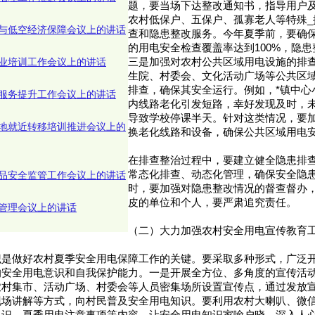
题，要当场下达整改通知书，指导用户
农村低保户、五保户、孤寡老人等特殊_
与低空经济保障会议上的讲话
查和隐患整改服务。今年夏季前，要确
的用电安全检查覆盖率达到100%，隐患
业培训工作会议上的讲话
三是加强对农村公共区域用电设施的排
生院、村委会、文化活动广场等公共区
排查，确保其安全运行。例如，*镇中心
服务提升工作会议上的讲话
内线路老化引发短路，幸好发现及时，
导致学校停课半天。针对这类情况，要
地就近转移培训推进会议上的
换老化线路和设备，确保公共区域用电
在排查整治过程中，要建立健全隐患排
常态化排查、动态化管理，确保安全隐
品安全监管工作会议上的讲话
时，要加强对隐患整改情况的督查督办
皮的单位和个人，要严肃追究责任。
管理会议上的讲话
（二）大力加强农村安全用电宣传教育
识是做好农村夏季安全用电保障工作的关键。要采取多种形式，广泛
的安全用电意识和自我保护能力。一是开展全方位、多角度的宣传活
农村集市、活动广场、村委会等人员密集场所设置宣传点，通过发放
现场讲解等方式，向村民普及安全用电知识。要利用农村大喇叭、微