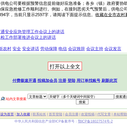
，供电公司要根据预警信息提前做好应急准备；各乡（镇）政府要协
确保应急抢修工作顺利进行。例如，在接到恶劣天气预警后，供电公
94字，当前只显示2597字，请阅读下面提示信息。
收藏在全市农村
交通安全应急管理工作会议上的讲话
体检工作部署推进会议上的讲话
新农村
安全
安全讲话
劳动保障
电信
会议致辞
会议主持
会议发言
付费极速开通
投稿加会员
注册
登陆
用订单找账号
刷新此页
站内文章搜索
|
设为首页
|
加入收藏
|
联系站长
|
首页登陆
|
会员注册
|
欢迎投稿
|
代写文章
|
本站帮助
中华人民共和国信息产业部ICP备案序号：
鄂ICP备18027574号-2