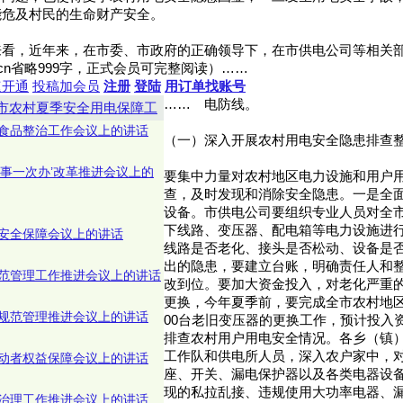
能危及村民的生命财产安全。
来看，近年来，在市委、市政府的正确领导下，在市供电公司等相关
fanwy.cn省略999字，正式会员可完整阅读）……
速开通
投稿加会员
注册
登陆
用订单找账号
……
电防线。
市农村夏季安全用电保障工
食品整治工作会议上的讲话
（一）深入开展农村用电安全隐患排查
件事一次办’改革推进会议上的
要集中力量对农村地区电力设施和用户
查，及时发现和消除安全隐患。一是全
设备。市供电公司要组织专业人员对全市
下线路、变压器、配电箱等电力设施进
安全保障会议上的讲话
线路是否老化、接头是否松动、设备是
出的隐患，要建立台账，明确责任人和
范管理工作推进会议上的讲话
改到位。要加大资金投入，对老化严重
更换，今年夏季前，要完成全市农村地区
规范管理推进会议上的讲话
00台老旧变压器的更换工作，预计投入资
排查农村用户用电安全情况。各乡（镇
工作队和供电所人员，深入农户家中，
动者权益保障会议上的讲话
座、开关、漏电保护器以及各类电器设
现的私拉乱接、违规使用大功率电器、
治理工作推进会议上的讲话