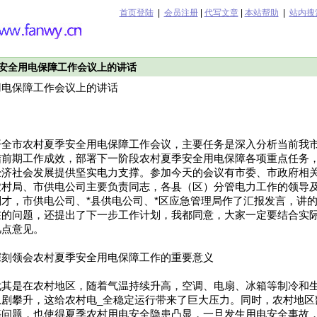
首页登陆
|
会员注册
|
代写文章
|
本站帮助
|
站内搜
安全用电保障工作会议上的讲话
用电保障工作会议上的讲话
开全市农村夏季安全用电保障工作会议，主要任务是深入分析当前我
结前期工作成效，部署下一阶段农村夏季安全用电保障各项重点任务
经济社会发展提供坚实电力支撑。参加今天的会议有市委、市政府相
农村局、市供电公司主要负责同志，各县（区）分管电力工作的领导
才，市供电公司、*县供电公司、*区应急管理局作了汇报发言，讲
在的问题，还提出了下一步工作计划，我都同意，大家一定要结合实
几点意见。
深刻领会农村夏季安全用电保障工作的重要意义
尤其是在农村地区，随着气温持续升高，空调、电扇、冰箱等制冷和
急剧攀升，这给农村电_全稳定运行带来了巨大压力。同时，农村地区
等问题，也使得夏季农村用电安全隐患凸显，一旦发生用电安全事故