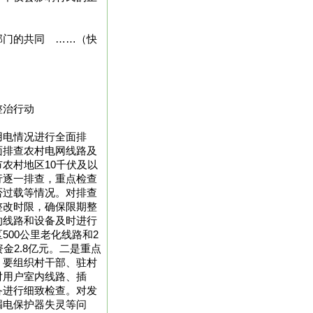
部门的共同 ……（快
整治行动
用电情况进行全面排
面排查农村电网线路及
农村地区10千伏及以
行逐一排查，重点检查
否过载等情况。对排查
整改时限，确保限期整
的线路和设备及时进行
500公里老化线路和2
金2.8亿元。二是重点
）要组织村干部、驻村
对用户室内线路、插
备进行细致检查。对发
漏电保护器失灵等问