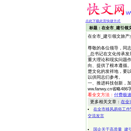
点此下载此页快捷方式
标题：在全市_建引领
在全市_建引领文旅产
尊敬的各位领导，同
_总书记在文化传承发
重大理论和现实问题
向、提供了根本遵循
楚文化的发祥地，要
以供同志们参考。
一、推进科技创新，加
ww.fanwy.cn省
看全文方法：
付费极
更多相关文章：
在全
在全市移风易俗工作
交流发言
国企关于高质量_建