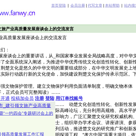
首页登陆
|
会员注册
|
代写文章
|
本站帮助
|
站内搜
文旅产业高质量发展座谈会上的交流发言
业高质量发展座谈会上的交流发言
志们：
展座谈会上的重要讲话，从_和国家事业发展全局战略高度，对中华
作了全面系统深入阐述，为推进中华优秀传统文化创造性转化、创新
。荆楚文化是悠久的中华文明的重要组成部分，在中华文明发展史上
以实际行动践行新的文化使命，加快建设荆楚文化保护传承示范区。
强文物保护管理。建立文物保护利用负面清单制度，明确文物本体 ……（
略486字，正式会员可完整阅读）……
速开通
投稿加会员
注册
登陆
用订单找账号
……
动楚文化创造性转化、创新性发
市_建引领文旅产业高质量
际高峰论坛，充分利用高规格、高水平
暨“一约四会”专题研讨会上的
影响力，广泛汇聚楚文化研究权威机构
士，组织举办学术会议、讲座讲演、参
列活动，推进楚文化的研究推广和创新
引领高质量发展工作汇报
明探源工程、“考古中国”等重大项目，