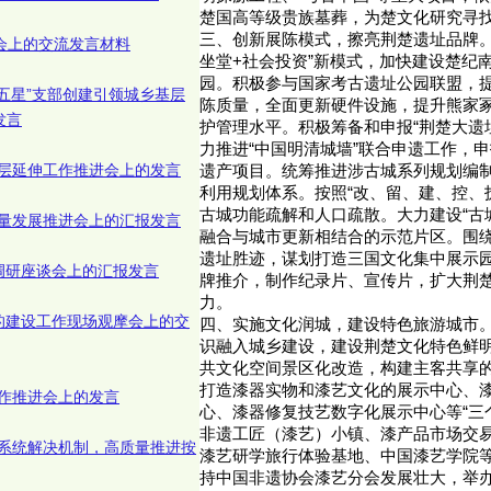
楚国高等级贵族墓葬，为楚文化研究寻
三、创新展陈模式，擦亮荆楚遗址品牌。
讨会上的交流发言材料
坐堂+社会投资”新模式，加快建设楚纪
园。积极参与国家考古遗址公园联盟，
“五星”支部创建引领城乡基层
陈质量，全面更新硬件设施，提升熊家
发言
护管理水平。积极筹备和申报“荆楚大遗
力推进“中国明清城墙”联合申遗工作，申
层延伸工作推进会上的发言
遗产项目。统筹推进涉古城系列规划编
利用规划体系。按照“改、留、建、控、
古城功能疏解和人口疏散。大力建设“古
量发展推进会上的汇报发言
融合与城市更新相结合的示范片区。围绕
遗址胜迹，谋划打造三国文化集中展示
调研座谈会上的汇报发言
牌推介，制作纪录片、宣传片，扩大荆
力。
的建设工作现场观摩会上的交
四、实施文化润城，建设特色旅游城市
识融入城乡建设，建设荆楚文化特色鲜
共文化空间景区化改造，构建主客共享
打造漆器实物和漆艺文化的展示中心、
作推进会上的发言
心、漆器修复技艺数字化展示中心等“三
非遗工匠（漆艺）小镇、漆产品市场交
系统解决机制，高质量推进按
漆艺研学旅行体验基地、中国漆艺学院等
持中国非遗协会漆艺分会发展壮大，举办