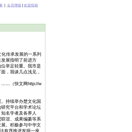
索
|
会员增值
|
欢迎投稿
文化传承发展的一系列
性发展指明了前进方
地位举足轻重。我市是
下面，我谈几点浅见，
快文网http://w
展。持续举办楚文化国
的研究平台和学术论坛
、知名学者及各界人
观联谊、成果编纂等系
发展。积极参与中华文
依法有序推进发掘一座