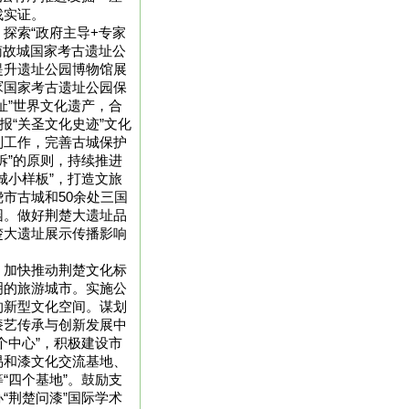
找实证。
探索“政府主导+专家
南故城国家考古遗址公
提升遗址公园博物馆展
冢国家考古遗址公园保
址”世界文化遗产，合
报“关圣文化史迹”文化
制工作，完善古城保护
拆”的原则，持续推进
城小样板”，打造文旅
市古城和50余处三国
园。做好荆楚大遗址品
楚大遗址展示传播影响
。加快推动荆楚文化标
明的旅游城市。实施公
的新型文化空间。谋划
漆艺传承与创新发展中
个中心”，积极建设市
易和漆文化交流基地、
“四个基地”。鼓励支
“荆楚问漆”国际学术