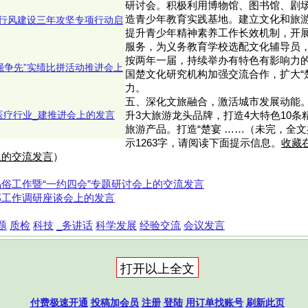
研讨会。积极利用博物馆、图书馆、剧
造青少年教育实践基地。建立文化和旅
行风建设三年攻坚专项行动启
提升青少年精神素养工作长效机制，开
服务，为义务教育学校选配文化辅导员
按两年一届，持续举办有特色有影响力
强争先”实绩比拼活动推进会上
国楚文化研究机构加强交流合作，扩大“
力。
五、深化文旅融合，激活城市发展动能。
医疗行业_建推进会上的发言
升3大旅游龙头品牌，打造4大特色10
旅游产品。打造“楚宴 ……（未完，全文
示1263字，请阅读下面提示信息。
收藏
上的交流发言
）
俗工作暨“一约四会”专题研讨会上的交流发言
部工作调研座谈会上的发言
题
质检
科技
_务讲话
科学发展
经验交流
会议发言
付费极速开通
投稿加会员
注册
登陆
用订单找账号
刷新此页