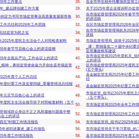
26年工作要点
26.
在全市学生校外托餐场所监管工
6年_建品牌创建工作方案
28.
关于2025年度企业接诉即办监
在市场监督管理局2026年春节
磐的定力书写市场监管事业高质量发展新答卷
30.
的讲话稿
年工作总结和2026年工作思路
32.
在区市场监督管理局2026年全
在市市场监督管理局机关2026
之志结监管为民之实
34.
讲稿
长2025年度民主生活会个人对照检查材料
36.
市场监督管理局_组班子2025
_课：贯彻落实二十届中央纪委
26年春节节后收心会上的讲话提纲
38.
监管廉政铁军建设
在市场监管局2025年度机关_
26年全面从严治_工作会议上的讲话
40.
上的讲话
届_精神，勇担监管使命奋力开创全县市场监管
区市场监督管理局2025年度民
42.
(五个带头)
县金融监管支局2025年纪委工
025年度个人工作总结
44.
结
5年度纪委工作及监督同级_委履责情况总结报
46.
县金融监管局2025年纪委工作
市场监管_组书记2025年度民
6年元旦节后收心会上的讲话
48.
（五个带头）
25年度民主生活会领导班子对照检查材料（五个
50.
市市场监管局2025年全年工作
场监管领域群众身边不正之风和腐败问题集中整
52.
市市场监督管理局2025年工作
员会上的讲话
四五”时期工作情况报告
54.
市市场监管局_组书记2025年
25年述职述廉述_建工作报告
56.
市市场监管局关于学习贯彻_的
25年度工作情况报告
58.
县市场监督管理局2025年度工