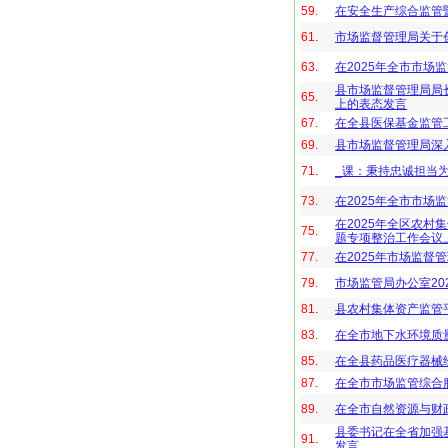
59.
在安全生产综合监管
61.
市场监督管理局关于
63.
在2025年全市市场
县市场监督管理局局
65.
上的表态发言
67.
在全县医保基金监管
69.
县市场监督管理局深
71.
_课：秉持忠诚担当
73.
在2025年全市市场
在2025年全区农村
75.
题专项整治工作会议
77.
在2025年市场监督
79.
市场监管局办公室20
81.
县农村集体资产监管
83.
在全市地下水环境质
85.
在全县药品医疗器械
87.
在全市市场监管综合
89.
在全市自然资源与财
县委书记在全省加强
91.
发言