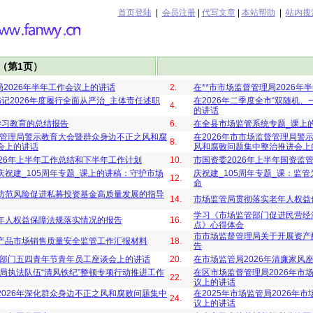
首页登陆
|
会员注册
|
代写文章
|
本站帮助
|
站内搜
（第1页）
局2026年半年工作会议上的讲话
2.
在**市市场监督管理局2026
记2026年度履行全面从严治_主体责任述职
在2026年二季度全市“双随机
4.
的讲话
学习教育的总结报告
6.
在全县市场监管系统专题_课上
监督管理局警示教育大会暨群众身边不正之风和腐
在2026年市市场监督管理局警
8.
会上的讲话
风和腐败问题集中整治推进会上
26年上半年工作总结和下半年工作计划
10.
市国资委2026年上半年国资监
祝建_105周年专题_课上的讲稿：守护市场
庆祝建_105周年专题_课：监
12.
命
防范风险促进私募投资基金高质量发展的指导
14.
市场监管局贯彻落实老年人权益
学习《市场监管部门促进民营经济
年人权益保障法规落实情况的报告
16.
点》心得体会
市市场监督管理局关于开展资产
产品市场销售质量安全监管工作汇报材料
18.
告
监管部门五四青年节青年员工座谈会上的讲话
20.
在市场监管局2026年清廉家风
总局执法队伍“清风铁纪”整顿专项行动推进工作
在区市场监督管理局2026年市
22.
议上的讲话
2026年深化群众身边不正之风和腐败问题集中
在2025年市场监管局2026年
24.
议上的讲话