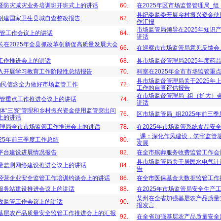
暨防灾减灾业务培训班开班式上的讲话
60.
在2025年区市场监督管理局_
县纪委监委开展乡村振兴资金使
创建国家卫生县城自查整改报告
62.
作汇报
市场监管局领导在2025年知识
监管工作会议上的讲话
64.
讲话
长在2025年全县抓改革创新促高质量发展大会
66.
在巡察市市场监管局意见反馈会
工作推进会上的讲话
68.
县市场监督管理局2025年度药
入开展学习教育工作阶段性总结报告
70.
科室在2025年全市市场监管重
县市场监督管理局关于2025年
为民信念全力做好市场监管工作
72.
工作的自查评估报告
在市场监督管理局_组（扩大）
监管重点工作推进会议上的讲话
74.
讲话
集体“三资”管理和乡村振兴资金使用监管突出问
76.
区市场监管局_组2025年前三
上的讲话
管理局全市市场监管工作推进会上的讲话
78.
在2025年市场监管系统食品安
_课：深化作风建设，筑牢监管
25年前三季度工作总结
80.
发展
平台建设进展情况报告
82.
在全市殡葬服务收费监管工作会
县市场监管局关于居民水电气计
量监测网络建设推进会议上的讲话
84.
告
经营企业安全监管工作培训约谈会上的讲话
86.
在全市医保基金大数据监管工作
服务站建设推进会议上的讲话
88.
在2025年市场监管局安全生产
某州在全省加强基层农产品质量
政监管工作会议上的讲话
90.
报发言
基层农产品质量安全监管工作推进会上的汇报
92.
在全省加强基层农产品质量安全