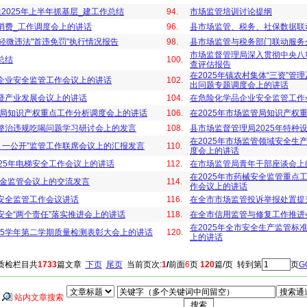
2025年上半年抓基层_建工作总结
94.
市场监管培训讨论提纲
消费_工作调度会上的讲话
96.
县市场监管、税务、社保数据联
轻微违法"首违免罚"执行情况报告
98.
县市场监管与税务部门联动服务
市场监督管理局深入贯彻中央八
总结
100.
查评估报告
在2025年镇农村集体“三资”
企业安全监管工作会议上的讲话
102.
出问题专题调度会上的讲话
暨产业发展会议上的讲话
104.
在危险化学品企业安全监管工作
监管局知识产权重点工作分析调度会上的讲话
106.
在2025年市场监管局知识产权
整治违规吃喝问题学习研讨会上的发言
108.
县市场监督管理局2025年特种
在2025年市场监管领域安全生
机、一公开”监管工作联席会议上的汇报发言
110.
度会上的讲话
25年电梯安全工作会议上的讲话
112.
在市场监管局青年干部座谈会上
在2025年市药械安全监管重点
基金监管会议上的交流发言
114.
作会议上的讲话
安全监管工作会议讲话
116.
在全市市场监管投诉举报处置提
安全“两个责任”落实推进会上的讲话
118.
在全市信用监管与修复工作推进
在2025年全市安全生产监管标
2025学年第二学期质量检测表彰大会上的讲话
120.
上的讲话
质检栏目共
1733
篇文章
下页
尾页
当前页次:
1
/
前面
6
页
120
篇/页 转到第
页
G
站内文章搜索