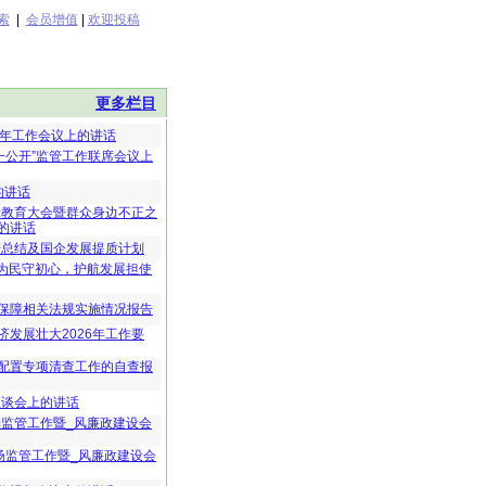
索
|
会员增值
|
欢迎投稿
更多栏目
年半年工作会议上的讲话
、一公开”监管工作联席会议上
的讲话
示教育大会暨群众身边不正之
的讲话
管总结及国企发展提质计划
管为民守初心，护航发展担使
保障相关法规实施情况报告
发展壮大2026年工作要
配置专项清查工作的自查报
座谈会上的讲话
场监管工作暨_风廉政建设会
市场监管工作暨_风廉政建设会