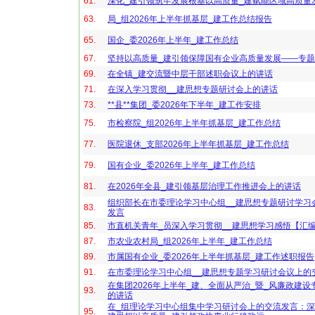
61.
深化_建引领筑牢发展根基以高质量_建赋能区域高质量
63.
局_组2026年上半年抓基层_建工作总结报告
65.
国企_委2026年上半年_建工作总结
67.
坚持以高质量_建引领保障国有企业高质量发展——专题
69.
在全镇_建交流暨中层干部述职会议上的讲话
71.
在深入学习贯彻__建思想专题研讨会上的讲话
73.
**县**集团_委2026年下半年_建工作安排
75.
市检察院_组2026年上半年抓基层_建工作总结
77.
医院退休_支部2026年上半年抓基层_建工作总结
79.
国有企业_委2026年上半年_建工作总结
81.
在2026年全县_建引领基层治理工作推进会上的讲话
组织部长在市委理论学习中心组__建思想专题研讨学习
83.
发言
85.
市直机关青年_员深入学习贯彻__建思想学习感悟【汇
87.
市农业农村局_组2026年上半年_建工作总结
89.
市属国有企业_委2026年上半年抓基层_建工作述职报告
91.
在市委理论学习中心组__建思想专题学习研讨会议上的
在集团2026年上半年_建、全面从严治_暨_风廉政建设
93.
的讲话
在_组理论学习中心组集中学习研讨会上的交流发言：深
95.