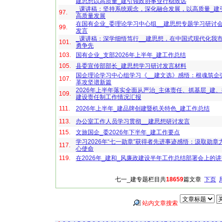
建思想以高质量_建引领政协事业行稳致远
_课讲稿：坚持系统观念，深化融合发展，以高质量_建
97.
高质量发展
在国有企业_委理论学习中心组__建思想专题学习研讨
99.
发言
_课讲稿：深学细悟笃行__建思想，在中国式现代化我
101.
勇争先
103.
国有企业_支部2026年上半年_建工作总结
105.
县委宣传部部长_建思想学习研讨发言材料
国企理论学习中心组学习《__建文选》感悟：根魂筑企
107.
革攻坚谱新篇
2026年上半年落实全面从严治_主体责任、抓基层_建、
109.
建设责任制工作情况汇报
111.
2026年上半年_建品牌创建暨机关特色_建工作总结
113.
办公室工作人员学习贯彻__建思想研讨发言
115.
文旅国企_委2026年下半年_建工作要点
学习2026年“七一勋章”获得者先进事迹感悟：汲取勋章
117.
心使命
119.
在2026年_建和_风廉政建设半年工作总结部署会上的
七一_建专题栏目共
18659
篇文章
下页
站内文章搜索