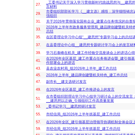
_工委书记关于深入学习贯彻新时代统战思想与__建思
27.
言材料
市委组织部部长学习《__建文选》感悟：深学细悟铸忠
29.
强组织
31.
关于2026年贯彻落实国有企业_建重点任务情况的自查
2026年上半年市政务服务管理局_建品牌创建暨机关特
33.
总结
35.
在区委理论学习中心组“__建思想”专题学习会上的总结
37.
在县委理论中心组__建思想专题研讨学习会上的发言材
39.
学习石泰峰在机关_建工作经验交流座谈会上的讲话心
在2026年全区基层_建工作重点任务推进会暨_建引领
41.
作部署会上的讲话
43.
县农业农村局_组2026年上半年_建工作总结
45.
2026年上半年_建品牌创建暨机关特色_建工作总结
47.
副市长__建文选研讨发言
49.
在2026年全区基层_建工作推进会上的发言
在市委组织部理论学习中心组学习研讨会上的交流发言
51.
__建思想以正确_引领组织工作高质量发展
53.
_委书记学习__建思想研讨发言
55.
市经信局_组2026年上半年抓基层_建工作总结
57.
在2026年全区_建引领基层治理领导协调机制全体会议
59.
市经信局_组2026年上半年抓基层_建工作总结