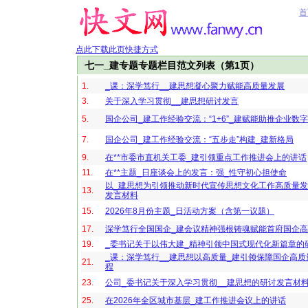
首
点此下载此页快捷方式
七一_建专题专题栏目范文列表（第1页）
1.
_课：深学笃行__建思想凝心聚力赋能高质量发展
3.
关于深入学习贯彻__建思想研讨发言
5.
国企公司_建工作经验交流：“1+6”_建赋能助推企业数
7.
国企公司_建工作经验交流：“五步走”构建_建新格局
9.
在**市委市直机关工委_建引领重点工作推进会上的讲话
11.
在**主题_日座谈会上的发言：强_性守初心担使命
以_建思想为引领推动新时代宣传思想文化工作高质量
13.
发言材料
15.
2026年8月份主题_日活动方案（含第一议题）
17.
深学笃行全国国企_建会议精神强根铸魂赋能首府国企
19.
_委书记关于以伟大建_精神引领中国式现代化新篇章的
_课：深学笃行__建思想以高质量_建引领保障国企高
21.
程
23.
公司_委书记关于深入学习贯彻__建思想的研讨发言材
25.
在2026年全区城市基层_建工作推进会议上的讲话