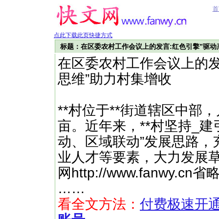
首
点此下载此页快捷方式
标题：在区委农村工作会议上的发言:红色引擎”驱动
在区委农村工作会议上的发言
思维”助力村集增收
**村位于**街道辖区中部，
亩。近年来，**村坚持_
动、区域联动”发展思路，
业人才等要素，大力发展
网http://www.fanwy
……
看全文方法：
付费极速开