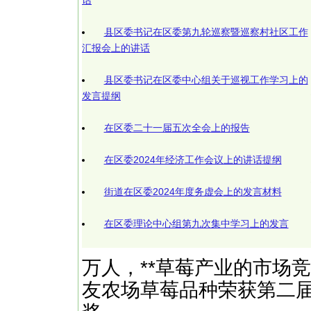
话
县区委书记在区委第九轮巡察暨巡察村社区工作
汇报会上的讲话
县区委书记在区委中心组关于巡视工作学习上的
发言提纲
在区委二十一届五次全会上的报告
在区委2024年经济工作会议上的讲话提纲
街道在区委2024年度务虚会上的发言材料
在区委理论中心组第九次集中学习上的发言
万人，**草莓产业的市场
友农场草莓品种荣获第二届