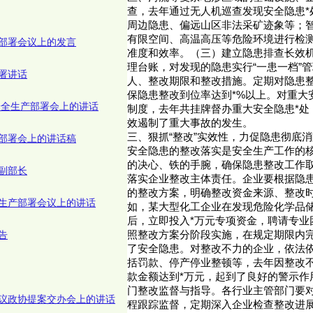
查，去年通过无人机巡查发现安全隐患*
周边隐患、偏远山区非法采矿迹象等；
有限空间、高温高压等危险环境进行检
部署会议上的发言
准度和效率。（三）建立隐患排查长效
理台账，对发现的隐患实行“一患一档”
署讲话
人、整改期限和整改措施。定期对隐患
保隐患整改到位率达到*%以上。对重大
安全生产部署会上的讲话
制度，去年共挂牌督办重大安全隐患*处
效遏制了重大事故的发生。
三、狠抓“整改”实效性，力促隐患彻底消
部署会上的讲话稿
安全隐患的整改落实是安全生产工作的
的决心、铁的手腕，确保隐患整改工作
副部长
落实企业整改主体责任。企业要根据隐
的整改方案，明确整改资金来源、整改
生产部署会议上的讲话
如，某大型化工企业在发现危险化学品
后，立即投入*万元专项资金，聘请专业
告
照整改方案分阶段实施，在规定期限内
了安全隐患。对整改不力的企业，依法
括罚款、停产停业整顿等，去年因整改不
款金额达到*万元，起到了良好的警示作
门整改监督与指导。各行业主管部门要
议政协提案交办会上的讲话
程跟踪监督，定期深入企业检查整改进