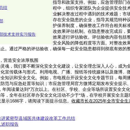
指导和政策支持。例如，应急管理部门
总结
程中，组织专家团队为企业提供安全技术
业解决整改过程中遇到的技术难题；市
存在安全隐患的企业，指导其规范特种
部
护保养制度，确保整改工作符合相关标
改效果评估机制。在隐患整改完成后，
部技术支持实习报告
效果进行评估验收。评估验收内容包括
安全风险的降低程度等方面。对整改效
为止。通过严格的评估验收，确保每一处安全隐患都得到彻底有效的
力，营造安全浓厚氛围
的灵魂，我们要不断深化安全文化建设，让安全理念深入人心，成为
文化宣传载体与形式。利用电视、广播、报纸等传统媒体以及微博、
安全知识和安全文化。例如，市电视台开设安全文化专题节目，每周
故防范与应急处置等知识；市应急管理局官方微博定期发布安全提示
，年阅读量达到*万次以上。在社区、学校、企业等场所设置安全文
等，全年在社区举办安全文化活动不少于*场，在学校开展安全主题
只显示1686字，请阅读下面提示信息。
收藏市长在2025年全市安全
年推进紧密型县域医共体建设改革工作总结
个人述职报告