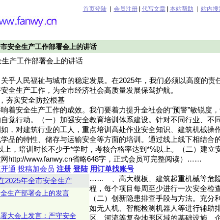
首页登陆
|
会员注册
|
代写文章
|
本站帮助
|
站内搜
年全市安全生产工作部署会上的讲话
安全生产工作部署会上的讲话
关乎人民福祉与城市的稳定发展。在2025年，我们必须以高度的责
好安全生产工作，为全市经济社会高质量发展保驾护航。
度，夯实安全防控根基
响着安全生产工作的成效。我们要着力提升全社会的“预警”敏锐度
的自觉行动。（一）加强安全教育培训体系建设。针对不同行业、不
例如，对建筑行业的工人，重点培训高处作业安全知识、建筑机械操
化学品的特性、储存与运输安全等方面的培训。通过线上线下相结合
以上，培训时长不少于*学时，考核合格率达到*%以上。（二）建立
ttp://www.fanwy.cn省略648字，正式会员可完整阅读）……
速开通
投稿加会员
注册
登陆
用订单找账号
……
、高大模板、建筑起重机械等危
在2025年全市安全生产
程，每个项目每周至少进行一次安全检
安全生产部署会上的发言
（二）创新隐患排查手段与方法。充分
如无人机、智能检测机器人等进行辅助
产部署大会上发言：严守安全
区、河流等复杂地形区域的基础设施、