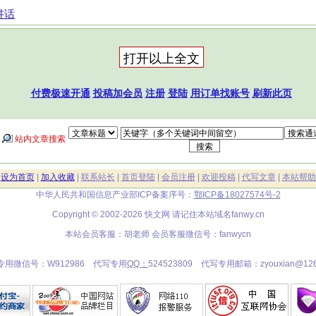
讲话
付费极速开通
投稿加会员
注册
登陆
用订单找账号
刷新此页
站内文章搜索
|
设为首页
|
加入收藏
|
联系站长
|
首页登陆
|
会员注册
|
欢迎投稿
|
代写文章
|
本站帮助
中华人民共和国信息产业部ICP备案序号：
鄂ICP备18027574号-2
Copyright © 2002-2026 快文网 请记住本站域名
fanwy.cn
本站会员客服：胡老师 会员客服微信号：fanwycn
专用微信号：W912986 代写专用
QQ：
524523809 代写专用邮箱：zyouxian@126