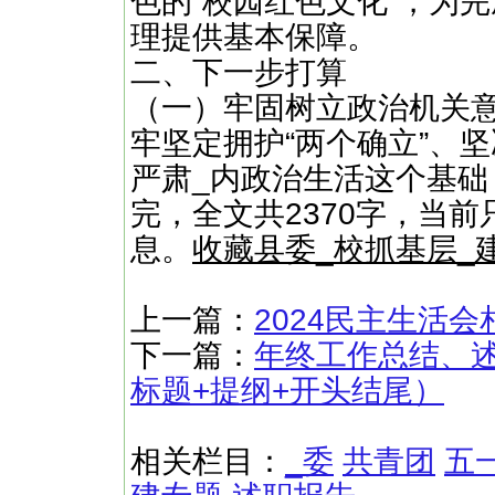
色的“校园红色文化”，为
理提供基本保障。
二、下一步打算
（一）牢固树立政治机关
牢坚定拥护“两个确立”、坚
严肃_内政治生活这个基础
完，全文共2370字，当前
息。
收藏县委_校抓基层_
上一篇：
2024民主生活
下一篇：
年终工作总结、述
标题+提纲+开头结尾）
相关栏目：
_委
共青团
五