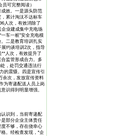
正式会员可完整阅读）
著成效。一是源头防范
度，累计淘汰不达标车
96人次，有效消除了
送企业建成集中充电场
“一车一桩”安全充电模
险。二是教育培训扎实
开展约谈培训2次，指导
**人次，有效提升了
联合监管形成合力。多
3处，处罚交通违法行
有力的震慑。四是宣传引
2万余次，发放宣传资料
作为寄递配送人员上岗
范意识得到明显增强。
地认识到，当前寄递配
一是部分企业主体责任
程度不够，存在侥幸心
格。经检查发现，*企