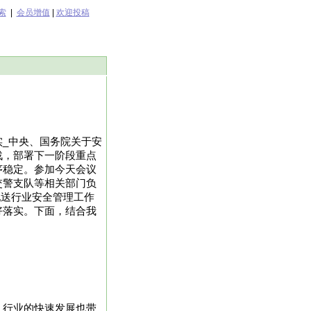
索
|
会员增值
|
欢迎投稿
_中央、国务院关于安
战，部署下一阶段重点
序稳定。参加今天会议
交警支队等相关部门负
配送行业安全管理工作
好落实。下面，结合我
，行业的快速发展也带