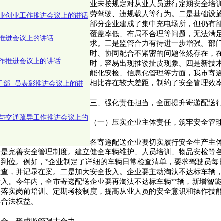
业未按规定对从业人员进行定期安全培
劳驾驶、违规载人等行为。二是基础设
业创业工作推进会议上的讲话
部分企业建成了集中充电场所，但仍有
覆盖率低、布局不合理等问题，无法满
推进会议上的讲话
求。三是监管合力有待进一步增强。部
时、协同配合不紧密的问题依然存在，
作推进会议上的讲话
时，容易出现推诿扯皮现象。四是新技
能化安检、信息化管理等方面，我市寄
相比存在较大差距，制约了安全管理效
休干部_员表彰推进会议上的讲
三、强化责任担当，全面提升寄递配送
与交通疏导工作推进会议上的
（一）压实企业主体责任，筑牢安全管
各寄递配送企业要切实履行安全生产主
一是完善安全管理制度。建立健全车辆维护、人员培训、物品安检等
行到位。例如，*企业制定了详细的车辆日常检查清单，要求驾驶员每
检查，并记录在案。二是加大安全投入。企业要主动淘汰不达标车辆
入。今年内，全市寄递配送企业要再淘汰不达标车辆**辆，新增智能
格落实岗前培训、定期考核制度，提高从业人员的安全意识和操作技
其合法权益。