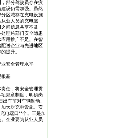
训，部分驾驶员存在疲
施建设仍需加强。虽然
部分区域存在充电设施
足从业人员的充电需
门之间信息共享不及
在处理跨部门安全隐患
术应用推广不足。在智
递配送企业与先进地区
率的提升。
行业安全管理水平
理根基
体责任，将安全管理贯
各项规章制度，明确岗
日出车前对车辆制动、
，加大对充电设施、安
充电端口**个。三是加
能。企业要为从业人员