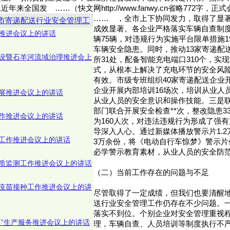
来全国发 ……（快文网http://www.fanwy.cn省略772字，
……
，全市上下协同发力，取得了显
市寄递配送行业安全管理工
成效显著。各企业严格落实车辆自查制
推进会议上的讲话
辆75辆，对违规行为实施平台限单措施1
车辆安全隐患。同时，推动13家寄递配
设暨石羊河流域治理推进会上
所31处，配备智能充电端口310个，实现
式，从根本上解决了充电环节的安全风
有效。市级专班组织40家寄递配送企业
企业开展内部培训16场次，培训从业人员
展推进会议上的讲话
从业人员的安全意识和操作技能。三是
部门联合开展安全检查**次，整改隐患3
作推进会议上的讲话
为160人次，对违法违规行为形成了强
导深入人心。通过新媒体播放警示片1.
工作推进会议上的讲话
3万余份，将《电动自行车惊梦》警示片
必学警示教育素材，从业人员的安全防
质监测工作推进会议上的讲话
（二）当前工作存在的问题与不足
V疫苗接种工作推进会议上的讲
尽管取得了一定成绩，但我们也要清醒
送行业安全管理工作仍存在不少问题。
落实不到位。个别企业对安全管理重视
夏”生产服务推进会议上的讲话
理，车辆自查、人员培训等制度执行不严