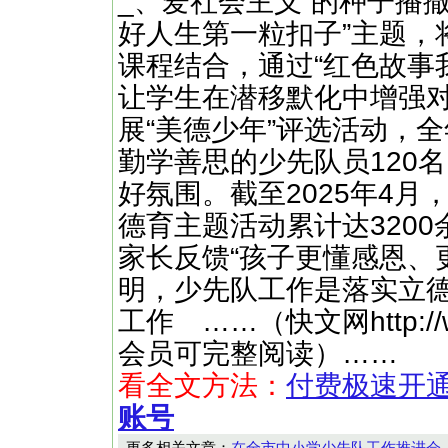
_、爱社会主义”的种子播
好人生第一粒扣子”主题，
课程结合，通过“红色故事我
让学生在潜移默化中增强
展“美德少年”评选活动，
勤学善思的少先队员120
好氛围。截至2025年4
德育主题活动累计达3200
家长反馈“孩子更懂感恩、
明，少先队工作是落实立德
工作 ……（快文网http://w
会员可完整阅读）……
看全文方法：
付费极速开
账号
更多相关文章：
在全市中小学少先队工作推进会