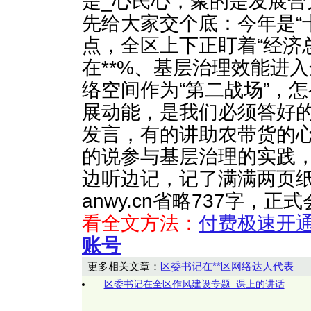
是_心民心，聚的是发展合
先给大家交个底：今年是“
点，全区上下正盯着“经济
在**%、基层治理效能进
络空间作为“第二战场”，
展动能，是我们必须答好的
发言，有的讲助农带货的
的说参与基层治理的实践
边听边记，记了满满两页纸——
anwy.cn省略737字，
看全文方法：
付费极速开
账号
更多相关文章：
区委书记在**区网络达人代表
区委书记在全区作风建设专题_课上的讲话