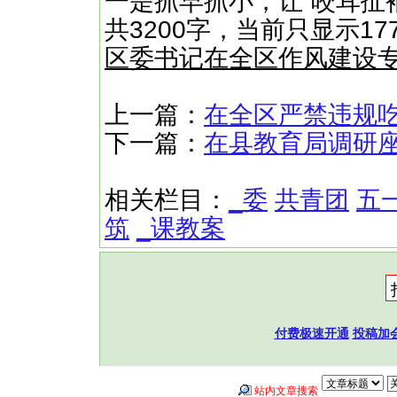
​​一是抓早抓小，让“咬耳扯
共3200字，当前只显示1
区委书记在全区作风建设专
上一篇：
在全区严禁违规
下一篇：
在县教育局调研
相关栏目：
_委
共青团
五
筑
_课教案
付费极速开通
投稿加
站内文章搜索