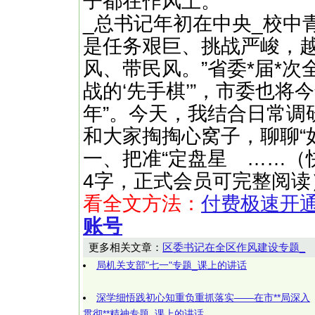
子都在作风上。
_总书记年初在中央_校中
是任务艰巨、挑战严峻，
风、带民风。”省委*届*
战的‘先手棋’”，市委也将
年”。今天，我结合日常调
和大家掏掏心窝子，聊聊“
一、把准“定盘星 ……（快文网ht
4字，正式会员可完整阅读
看全文方法：
付费极速开
账号
更多相关文章：
区委书记在全区作风建设专题_
局机关支部"七一"专题_课上的讲话
深学细悟践初心知重负重抓落实——在市**局深入
贯彻**精神专题_课上的讲话