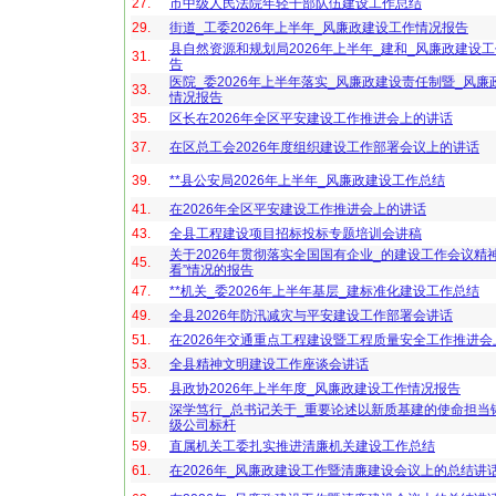
27.
市中级人民法院年轻干部队伍建设工作总结
29.
街道_工委2026年上半年_风廉政建设工作情况报告
县自然资源和规划局2026年上半年_建和_风廉政建设
31.
告
医院_委2026年上半年落实_风廉政建设责任制暨_风廉
33.
情况报告
35.
区长在2026年全区平安建设工作推进会上的讲话
37.
在区总工会2026年度组织建设工作部署会议上的讲话
39.
**县公安局2026年上半年_风廉政建设工作总结
41.
在2026年全区平安建设工作推进会上的讲话
43.
全县工程建设项目招标投标专题培训会讲稿
关于2026年贯彻落实全国国有企业_的建设工作会议精神
45.
看”情况的报告
47.
**机关_委2026年上半年基层_建标准化建设工作总结
49.
全县2026年防汛减灾与平安建设工作部署会讲话
51.
在2026年交通重点工程建设暨工程质量安全工作推进会
53.
全县精神文明建设工作座谈会讲话
55.
县政协2026年上半年度_风廉政建设工作情况报告
深学笃行_总书记关于_重要论述以新质基建的使命担当
57.
级公司标杆
59.
直属机关工委扎实推进清廉机关建设工作总结
61.
在2026年_风廉政建设工作暨清廉建设会议上的总结讲