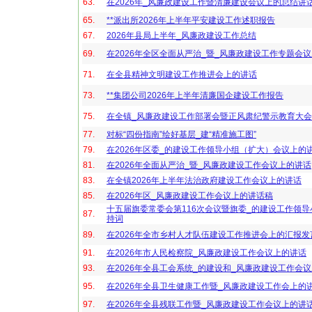
63.
在2026年_风廉政建设工作暨清廉建设会议上的总结讲
65.
**派出所2026年上半年平安建设工作述职报告
67.
2026年县局上半年_风廉政建设工作总结
69.
在2026年全区全面从严治_暨_风廉政建设工作专题会
71.
在全县精神文明建设工作推进会上的讲话
73.
**集团公司2026年上半年清廉国企建设工作报告
75.
在全镇_风廉政建设工作部署会暨正风肃纪警示教育大
77.
对标“四份指南”绘好基层_建“精准施工图”
79.
在2026年区委_的建设工作领导小组（扩大）会议上的
81.
在2026年全面从严治_暨_风廉政建设工作会议上的讲话
83.
在全镇2026年上半年法治政府建设工作会议上的讲话
85.
在2026年区_风廉政建设工作会议上的讲话稿
十五届旗委常委会第116次会议暨旗委_的建设工作领
87.
持词
89.
在2026年全市乡村人才队伍建设工作推进会上的汇报发
91.
在2026年市人民检察院_风廉政建设工作会议上的讲话
93.
在2026年全县工会系统_的建设和_风廉政建设工作会
95.
在2026年全县卫生健康工作暨_风廉政建设工作会上的
97.
在2026年全县残联工作暨_风廉政建设工作会议上的讲