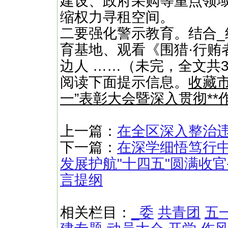
建设、政府采购等重点领域，
缩权力寻租空间。
二要强化警示教育。结合
育基地、观看《围猎·行贿
边人 ……（未完，全文共3
阅读下面提示信息。
收藏市
一”表彰大会暨深入贯彻*
上一篇：
在全区深入整治
下一篇：
在深学细悟笃行
发展护航"十四五"圆满收
言提纲
相关栏目：
_委
共青团
五