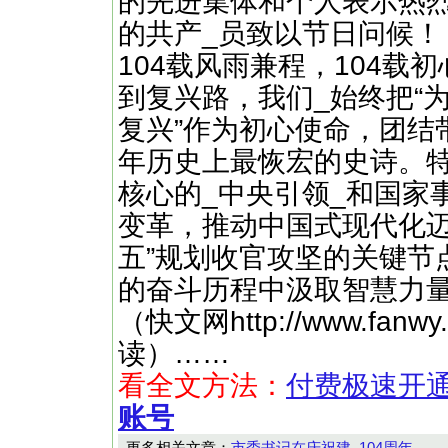
的先进集体和个人表示热
的共产_员致以节日问候！
104载风雨兼程，104载
到复兴路，我们_始终把“
复兴”作为初心使命，团结
年历史上最恢宏的史诗。
核心的_中央引领_和国家
变革，推动中国式现代化迈
五”规划收官攻坚的关键节
的奋斗历程中汲取智慧力
（快文网http://www.f
读）……
看全文方法：
付费极速开
账号
更多相关文章：
市委书记在庆祝建_104周年