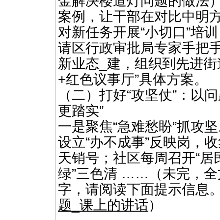
金解决楼道灯问题的做法）
案例，让干部在对比中明方
对新任务开展“小切口”培训
请区行政审批局专家手把
新业态_建，组织到先进街
+红色议事厅”具体方案。
（二）打好“攻坚仗”：以
更踏实”
一是聚焦“急难愁盼”抓攻坚
设立“办不成事”反映岗，
天销号；社区每周召开“居
绿”三色清 ……（未完，全文
字，请阅读下面提示信息
题_课上的讲话
）