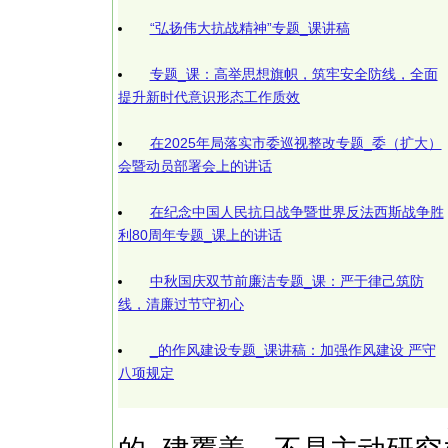
“弘扬伟大抗战精神”专题_课讲稿
专题_课：高举思想旗帜，筑牢安全防线，全面
提升新时代意识形态工作质效
在2025年局落实市委巡视整改专题_委（扩大）
会暨动员部署会上的讲话
在纪念中国人民抗日战争暨世界反法西斯战争胜
利80周年专题_课上的讲话
中秋国庆双节前廉洁专题_课：严于律己筑防
线，清廉过节守初心
_的作风建设专题_课讲稿：加强作风建设 严守
八项规定