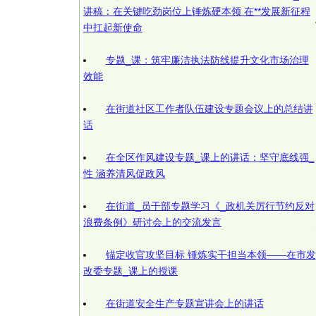
讲稿：在关键吃劲岗位上锤炼硬本领 在**发展新征程
中扛起新使命
专题_课：筑牢廉洁执法防线提升文化市场治理
效能
在街道社区工作者队伍建设专题会议上的总结讲
话
在全区作风建设专题_课上的讲话：坚守底线强_
性 涵养清风促政风
在街道_员干部专题学习《_政机关厉行节约反对
浪费条例》研讨会上的交流发言
锚定收官攻坚目标 锤炼实干担当本领——在市发
改委专题_课上的授课
在街道安全生产专题宣讲会上的讲话