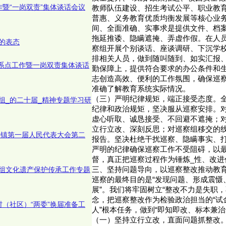
作暨“一岗双责”集体谈话会议
教师队伍建设、招生考试公平、职业教
普惠、义务教育优质均衡发展等核心业
间、全面准确、实事求是提供文件、档
拖延推诿、隐瞒遮掩、弄虚作假。在人
的表态
察组开展个别谈话、座谈调研、下沉学
排相关人员，做到随叫随到、如实汇报
联系点工作暨一岗双责集体谈话
勤保障上，提供符合要求的办公条件和
志创造高效、便利的工作氛围，确保巡
准确了解教育系统实际情况。
（三）严明纪律规矩，端正接受态度。全
组_的二十届_精神专题学习研
纪律和政治规矩，坚决服从巡察安排。
虚心听取、诚恳接受、不回避不遮掩；
立行立改、深刻反思；对巡察组移交的
5年镇第一届人民代表大会第二
报告。坚决杜绝干扰巡察、隐瞒事实、
严明的纪律确保巡察工作不受阻碍，以
督，真正把巡察过程作为锤炼_性、改进
组文化遗产保护传承工作专题
三、坚持问题导向，以巡察整改推动教
巡察的最终目的是“发现问题、形成震慑
展”。我们将牢固树立“整改不力是失职，
念，把巡察整改作为检验政治担当的“试金
村（社区）“两委”换届准备工
人”根本任务，做到“即知即改、标本兼治
（一）坚持立行立改，直面问题抓整改