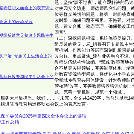
题，坚持“事不过夜”，能立即解决的迅
监委任职见面会上的表态讲话
对校园安全隐患、师德师风突出问题、
位等群众关切的问题，将第一时间核查
改时限，确保问题不积累、不拖延。对
会议上的表态发言
题，建立台账、动态管理，确保整改工作
回音”。
视组反馈意见整改专题民主生
（二）深挖问题根源，系统施策促提升
组反馈的意见，局_组将召开专题民主生
度机制、作风能力等层面深刻剖析问题
从严治_专题民主生活会上的
改台账。重点聚焦_建与业务融合不深、
教师队伍结构性缺编、“双减”政策落地
合不足等关键领域，完善制度体系，堵
对教育资源均衡问题，将优化中小学布
营商环境专题民主生活会上的
学和城乡教育共同体建设；针对教师队伍
管校聘”改革，完善教师培养培训机制，
题、完善一套机制、规范一个领域”。
服务大局显担当。我们 ……（未完，全文共2429字，当前只显示14
察组进驻市教育局巡察动员会议上的表态发言
）
保护委员会2025年第四次全体会议上的讲话
5年工作总结