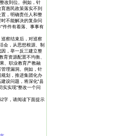
速整改到位。例如，针
教育惠民政策落实不到
处置，明确责任人和整
暂时不能解决的复杂问
“件件有着落、事事有
。巡察结束后，对巡察
活会，从思想根源、制
成因，举一反三建立整
教育资源配置不均衡、
效果、职业教育产教融
塞管理漏洞。例如，针
局规划，推进集团化办
建设问题，将深化“县
切实实现“整改一个问
62字，请阅读下面提示