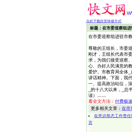
点此下载此页快捷方式
标题：在市委巡察组进
在市委巡察组进驻市
尊敬的王组长，市委
刚才，王组长代表市
求，为我们接受巡察
心、办好人民满意的
爱护。市教育局全体
讲话精神。下面，我
一、提高政治站位，
_的十八大以来，_总书记
读）……
看全文方法：
付费极
更多相关文章：
在市
在意识形态工作责任
言