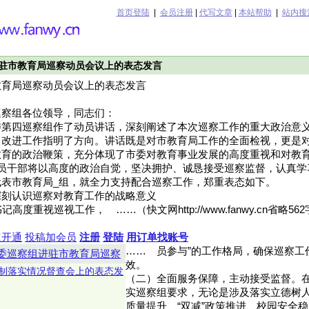
首页登陆
|
会员注册
|
代写文章
|
本站帮助
|
站内搜
驻市教育局巡察动员会议上的表态发言
教育局巡察动员会议上的表态发言
巡察组各位领导，同志们：
委第四巡察组作了动员讲话，深刻阐述了本次巡察工作的重大政治意
、改进工作指明了方向。讲话既是对市教育局工作的全面检视，更是
教育的政治鞭策，充分体现了市委对教育事业发展的高度重视和对教
_员干部将以高度的政治自觉，坚决拥护、诚恳接受巡察监督，认真学
代表市教育局_组，就全力支持配合巡察工作，郑重表态如下。
深刻认识巡察对教育工作的战略意义
高度重视巡视工作， ……（快文网http://www.fanwy.cn省略
速开通
投稿加会员
注册
登陆
用订单找账号
……
员参与”的工作格局，确保巡察工
委巡察组进驻市教育局巡察
效。
制落实情况督查会上的表态发
（二）全面服务保障，主动接受监督。
实巡察组要求，无论是涉及落实立德树
质量提升、“双减”政策推进、校园安全