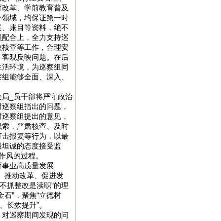
育改革、学前教育普及
务领域，均保证第一时
案、账目等资料，绝不
员配合上，全力支持巡
校核查等工作，合理安
、客观反映问题。在后
生活环境，为巡察组同
察组能够全面、深入、
局_员干部将严守政治
对巡察组指出的问题，
对巡察组提出的意见，
线索，严肃核查、及时
打击报复等行为，以最
最坦诚的态度接受监
作风的过程。
育事业高质量发展
、推动改革、促进发
不抓整改是渎职”的理
石”，聚焦“立德树
、长效提升”。
。对巡察期间发现的问