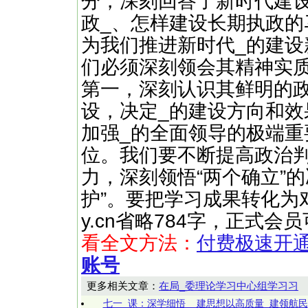
分，深刻回答了新时代建
政_、怎样建设长期执政的
为我们推进新时代_的建
们必须深刻领会其精神实
第一，深刻认识其鲜明的
设，决定_的建设方向和效
加强_的全面领导的极端重
位。我们要不断提高政治
力，深刻领悟“两个确立”
护”。要把学习成果转化为对 …
y.cn省略784字，正式
看全文方法：
付费极速开
账号
更多相关文章：
在局_委理论学习中心组学习习
七一_课：深学细悟__建思想以高质量_建领航民