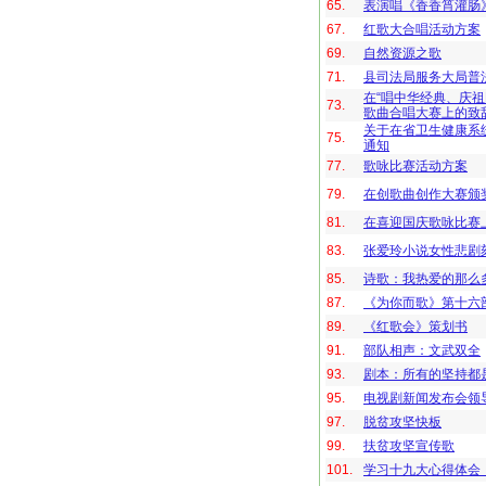
65.
表演唱《香香筲灌肠
67.
红歌大合唱活动方案
69.
自然资源之歌
71.
县司法局服务大局普
在“唱中华经典、庆祖
73.
歌曲合唱大赛上的致
关于在省卫生健康系
75.
通知
77.
歌咏比赛活动方案
79.
在创歌曲创作大赛颁
81.
在喜迎国庆歌咏比赛
83.
张爱玲小说女性悲剧
85.
诗歌：我热爱的那么
87.
《为你而歌》第十六
89.
《红歌会》策划书
91.
部队相声：文武双全
93.
剧本：所有的坚持都
95.
电视剧新闻发布会领
97.
脱贫攻坚快板
99.
扶贫攻坚宣传歌
101.
学习十九大心得体会