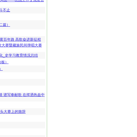
新局面——统战工作交流发言
斗不止
二篇）
苍黄百年路 高歌奋进新征程
民歌大赛暨藏族民间弹唱大赛
化_史学习教育情况总结
快板）
）
情 谱写奉献歌 在挥洒热血中
伞头大赛上的致辞