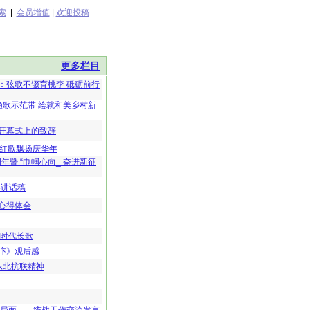
索
|
会员增值
|
欢迎投稿
更多栏目
：弦歌不辍育桃李 砥砺前行
渔歌示范带 绘就和美乡村新
周开幕式上的致辞
，红歌飘扬庆华年
年暨 “巾帼心向_ 奋进新征
导讲话稿
心得体会
曲时代长歌
汴》观后感
东北抗联精神