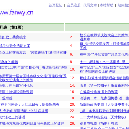
首页登陆
|
会员注册
|
代写文章
|
本站帮助
|
站内搜
列表（第1页）
校长在教师节庆祝大会上的致辞
月如歌，共育桃李
2.
谱新章
镇_委书记交流发言：打造满城
直机关红歌会活动方案
4.
画卷
会议上的交流发言：“民歌说唱”打通理论宣讲
6.
在中国·**诗歌节暨**川菜文化
展存在的问题
8.
七一_课讲稿：七一盛世承_恩
女节113周年暨“巾帼心向_ 奋进新征程”诗歌
在市纪念“三八”国际妇女节113周
10.
程”诗歌朗诵会上的讲话
传周暨第十届全国地市级文化馆“百馆联动”系
12.
燃经济•繁华仲夏演唱会活动领
欢歌文艺演出上的致辞
廉魂，担当谱写时代歌
14.
收看《第一粒扣子》廉政豫剧的
表演主持词和领导致词
16.
在戏剧传承展演上的致辞
》观后感
18.
演讲稿：寄一段家国梅香 谱一
精神学习体会：大江流日夜，慷慨歌未央
20.
新编廉政历史剧《大明廉吏曹于
年红色歌曲展演活动上的讲话提纲
22.
_课：东北抗联歌曲彰显新时代
歌”活动上的讲话
24.
二十大精神指航程〈天津快板)
奖暨地方戏曲优秀剧目展演开幕式上的致辞
26.
观看电视剧《功勋》有感