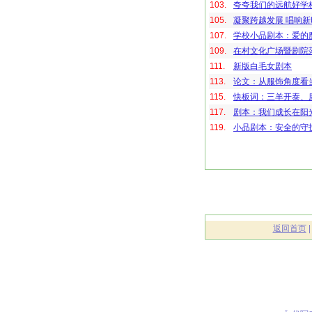
103.
夸夸我们的远航好学校
105.
凝聚跨越发展 唱响
107.
学校小品剧本：爱的
109.
在村文化广场暨剧院
111.
新版白毛女剧本
113.
论文：从服饰角度看
115.
快板词：三羊开泰、
117.
剧本：我们成长在阳
119.
小品剧本：安全的守
返回首页