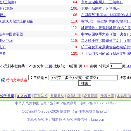
 (三句半)
104.
夸夸盐湖电网人（三句半）
新时代凯歌
106.
学校小品剧本：运动快乐
魔法
108.
在国庆节“升国旗、唱国歌”仪式
落成庆典仪式上的致辞
110.
在“庆七一 唱红歌 树廉风”歌咏
112.
城管赞歌：青春献城管 永远在
当今中国古装剧
114.
中学校园歌手大赛（预、决赛）规
康达中华
116.
二人转小帽《懒媳妇下厨》（看
光下
118.
矿工会女工家属协管会奏响矿井“
护者
120.
为了我们共同的家（创建文明城
小品剧本栏目共
1121
篇文章
下页
(改版前)
1
/
前面
1
页
120
篇/页 转到第
页
GO
站内文章搜索
|
设为首页
|
加入收藏
|
联系站长
|
首页登陆
|
会员注册
|
欢迎投稿
|
代写文章
|
本站帮助
中华人民共和国信息产业部ICP备案序号：
鄂ICP备18027574号-2
Copyright © 2002-2026 快文网 请记住本站域名
fanwy.cn
本站会员客服：胡老师 会员客服微信号：fanwycn