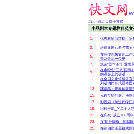
点此下载此页快捷方式
小品剧本专题栏目范文
1.
优秀教师演讲稿：岁
3.
庆祝建国75周年市
在宣传思想文化工作
5.
普及最后一公里
7.
浅谈“剧本杀”行业发
在市纪念“三八”国际妇
9.
朗诵会上的讲话
在全国文化馆服务宣
11.
列活动闭幕式暨裕固
13.
演讲稿：青春铸就清
15.
元宵节猜灯谜、秧歌
17.
影视剧《跨过鸭绿江
19.
纪检干部_的二十大
21.
在庆祝_成立100周
23.
在“同升国旗，同唱国
25.
在第四届汤显祖戏剧