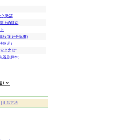
上的致辞
比赛上的讲话
路上
程(附评分标准)
秧歌调）
安全之歌”
电视剧脚本）
|
汇款方法