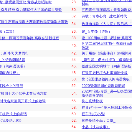
唱好三首歌 全力开创统战工作
:_徽税徽同辉映 青春战歌唱响时
28.
材料
发奋斗精神 奋力谱写伟大祖国的盛世赞歌
30.
五四青年节演讲稿：青春如歌奋
32.
诗歌：青春心向_ 建功新时代
杯”原生态藏族民歌大赛暨藏族民间弹唱大赛致
34.
热播电视剧《人世间》观后感（
感（二篇）
36.
建_百年颂（诗歌）
课讲稿：风雨苍黄百年路 高歌奋进新征程
38.
建_100周年主题_课讲稿:风雨
县第二届“风采杯”原生态藏族
40.
致辞
歌：新时代 为梦而行
42.
关于用好《绝密使命》热播剧深
美_的诗歌朗诵5篇
44.
_建引领、促乡村振兴（闽南语
传（闽南语说唱）
46.
创建全国文明城市（闽南语快板
闽南语快板）
48.
打造宜居环境乡村闽南语快板
板
50.
赞_治国理政领路人闽南语快板
奖晚会上的致辞
52.
2020赞颂祖国的诗歌诗朗诵
2020年部队专题_课—弘扬爱国
扬”校园十大小歌手比赛活动方案
54.
激扬青春梦想
新时代名家画展开幕式上的致词
56.
抗击疫情快板
58.
在县迎“十·一” 第六届职工秧歌
开机仪式上的讲话
60.
拦车(防疫小品)
《我爱幼儿园》
62.
抗击疫情小品：口罩_
64.
小品《扶贫轶事》