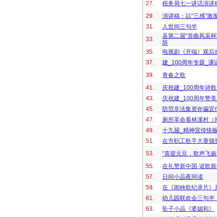
27.
税务局七一讲话演讲稿
29.
演讲稿：以“三感”激
31.
人世间三句半
县第二届“首曲风采
33.
辞
35.
电视剧《开端》观后
37.
建_100周年专题_
39.
青春之歌
41.
庆祝建_100周年诗
43.
庆祝建_100周年赞
45.
防范非法集资诈骗宣
47.
厕所革命看林溪村（
49.
十九届_精神宣传快
51.
在市职工歌手大赛颁
53.
“喜迎元旦，歌声飞
55.
在礼赞新中国·讴歌
57.
日间小品夜间读
59.
在《闹秧歌纪录片》
61.
幼儿园联欢会三句半
63.
坠子小品《婆媳和》