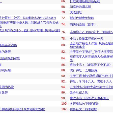
》
66.
打鼓说唱新能源新征程
68.
洞庭歌咏唱岳阳
70.
麦收如歌
法行暨村（社区）法律顾问法治扶贫快板行
72.
新时代新青年诗歌
国华诞”庆祝中华人民共和国成立70周年经典
74.
消失的爱情（剧本）
辞
统开展“牢记初心，践行使命”歌唱_快闪活动的
76.
县领导在2019年“庆七一”歌咏
78.
小品：质量工程师的一天
全县地方税收工作暨_风廉政建
奖晚会讲话稿
80.
如歌谱华章
上的致辞
82.
关于举办“好歌好_”歌手大奖赛
在市老年人体育健身大会健身秧
刻画源泉的审思
84.
辞
多
86.
廉洁小品：《老婆说了也不算》
部观后感
88.
统计诗歌：爱在数海
90.
关于开展“树荣辱观 唱正气歌”
92.
诗歌：学习十九大、贯彻十九大
是因为热爱
94.
在“新生杯”诗歌大赛颁奖仪式上
导致辞
96.
政务礼仪之歌
98.
廉政小品《老婆说了也不算》
100.
各怀鬼胎的“叫魂”闹剧
：脚踏实地习真知 筑梦远航歌盛世
102.
税务征文：四季税歌