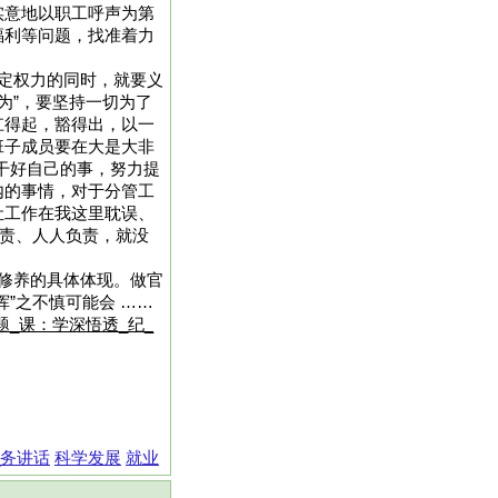
实意地以职工呼声为第
福利等问题，找准着力
定权力的同时，就要义
为”，要坚持一切为了
扛得起，豁得出，以一
班子成员要在大是大非
，干好自己的事，努力提
内的事情，对于分管工
让工作在我这里耽误、
负责、人人负责，就没
修养的具体体现。做官
”之不慎可能会 ……
题_课：学深悟透_纪_
_务讲话
科学发展
就业