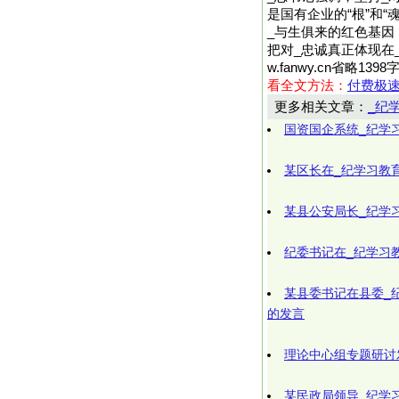
是国有企业的“根”和
_与生俱来的红色基因
把对_忠诚真正体现在_
w.fanwy.cn省略
看全文方法：
付费极
更多相关文章：
_纪
国资国企系统_纪学
某区长在_纪学习教
某县公安局长_纪学
纪委书记在_纪学习
某县委书记在县委_
的发言
理论中心组专题研讨
某民政局领导_纪学