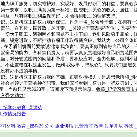
忱地为职工服务，切实维护好、实现好、发展好职工的利益，要真心
为第一要求，以职工满意为第一标准，围绕职工关心的收入、居住、
谋利益，只有将职工利益保护好，才能得到职工的理解支持。
意识。这是树立正确权力观的保证。作为一名_员领导干部，在拥有一
责任。在其位，谋其政，尽其责。_员领导干部既要“有位”，又要“有
、一切为了职工，遇到困难和问题不上推下卸，遇到风险勇于靠前，
创新、锐意进取，不断推动各项工作取得新突破。我认为，公司全体
”，在矛盾纠纷面前要敢说“这事我负责”，要真正做到管好自己的人
驾驭全局的能力。各科室负责人，就要认真负责地做好自己职责范围
担当，对分管范围内的问题和矛盾，要积极应对、全力化解，做到不
、不让差错在我这里发生，做到“我做事，您放心”。只要我们层层
就没有办不成的事情。
意识。这是树立正确权力观的基础。正确对待权力，是思想觉悟和_性
社会是领导干部的神圣职责。我们应当看到，权力是一把双刃剑，“挥
2字，当前只显示3633字，请阅读下面提示信息。
收藏_纪学习教育专
注入强大动力
）
_纪学习教育_课讲稿
工作情况报告
学习材料
教育
_课教案
公司
企业讲话
民营招商
改革
改革开放
科技