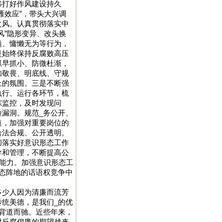
移打好作风建设持久
雁效应”，带头大兴调
之风。认真贯彻落实中
风”隐形变异、改头换
题、慵懒无为等行为，
是始终保持反腐败高压
抓早抓小、防微杜渐，
知敬畏、明底线、守规
止的氛围。三是不断强
执行、运行各环节，梳
踪监控，及时发现问
漏洞。规范_务公开、
道，加强对重要岗位的
合法合规、公开透明。
彻落实好意识形态工作
导和管理，不断提高公
_能力。加强意识形态工
态阵地的话语权竞争中
多少人因为清廉而流芳
统美德，是我们_的优
背道而驰。近些年来，