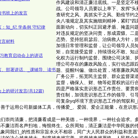
作风建设和清正廉洁底线。一是坚定不
战。公司领导人员要以上率下、发挥“头
读书班上的发言
查研究之风、真抓实干之风、勤俭节约
央八项规定及其实施细则精神，紧盯“四
：知_纪 学条例 守纪律
面新动向，切实纠正回避矛盾、掩盖问
对违反规定的坚决问责，形成震慑。二
态势。坚持惩前毖后、治病救人方针，
发言材料
加强日常管理和监督，让公司领导人员
矩，自觉接受监督，持续强化不敢、知
学习教育启动会上的讲话
化权力运行制约监督。围绕公司决策、
理公司存在的廉政风险点，实行动态跟
言、部署讲话、_课辅导、读书
题、提醒纠偏、做出处置，堵塞廉政风险
厂务公开，拓宽民主监督、群众监督渠
监督，确保人、财、物等处置权的运行
四是严格落实意识形态工作责任。要贯
上的研讨发言(共12篇)
责任制，加强意识形态工作的领导、引
司复杂yq环境下意识形态工作的驾驭和
，善于运用公司新媒体工具，传播爱_、爱国、爱企正能量，在意识形
。
我们崇尚清廉，把清廉看成是一种美德，一种境界，一种社会追求。
为不廉洁而名声扫地，悔恨终生。众所周知，清正廉洁是中华民族的传
现象同我们_的性质和宗旨水火不相容，同广大人民群众的利益和意愿