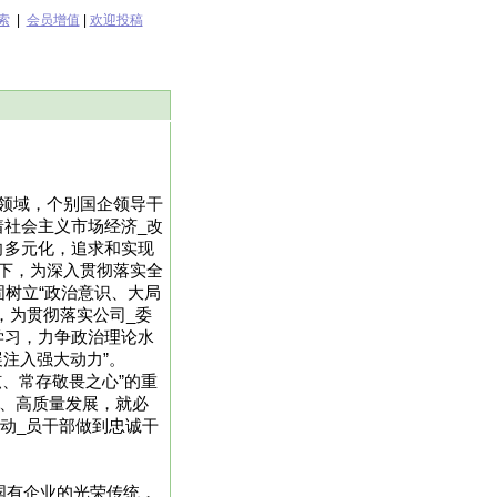
索
|
会员增值
|
欢迎投稿
领域，个别国企领导干
社会主义市场经济_改
向多元化，追求和实现
下，为深入贯彻落实全
树立“政治意识、大局
，为贯彻落实公司_委
学习，力争政治理论水
注入强大动力”。
、常存敬畏之心”的重
型、高质量发展，就必
驱动_员干部做到忠诚干
国有企业的光荣传统，