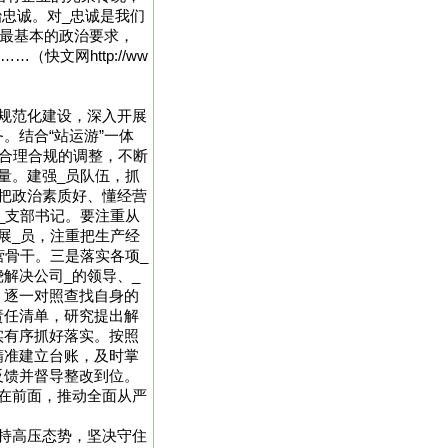
治忠诚。对_忠诚是我们
为最基本的政治要求，
快文网http://ww
规范化建设，深入开展
。结合“站运游”一体
行合理合规的调整，不断
量。建强_员队伍，抓
把政治素质好、懂经营
_支部书记。要注重从
展_员，注重把生产经
营骨干。三是落实各项_
解决公司_的领导、_
，逐一对照查找自身的
责任清单，研究提出解
实有序抓好落实。按照
精准建立台账，及时掌
反馈并督导整改到位。
在前面，推动全面从严
持高压态势，坚决守住