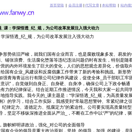
首页登陆
|
会员注册
|
代写文章
|
本站帮助
|
站内搜
题_课：学深悟透_纪_规，为公司改革发展注入强大动力
：学深悟透_纪_规，为公司改革发展注入强大动力
斗争形势依旧严峻，就我们国有企业而言，也是腐败现象多发、易发的
贿、铺张浪费、生活腐化堕落等违纪违法问题仍时有发生，特别是随着
经营的内外环境发生了巨大的变化，人们的思想观念差异化，价值取
，给国有企业_风建设和反腐倡廉工作带来了新的考验和挑战。新形势
加强青海青运出行有限公司纪律作风建设，促使全体_员干部职工牢固
意识”，自觉做到自身正、自身硬、自身净，确保公司上下政令畅通
强有力的纪律保证。结合近期工作推进情况，今天我和大家一起共同
地指导实践。我今天的_课主题是：“学深悟透_纪_规，为高质量发展
例》的学习，结合工作实际，我感受到“常敲思想警钟、常紧纪律之弦
、纪律定力、道德定力、抵腐定力”的紧迫性。公司要实现高质量转
导，坚定不移纵深推进全面从严治_，不断在工作中以“严”的纪律，
，旗帜鲜明讲政治，强化_对公司的全面领导
对国有企业的领导是重大政治原则，坚持_的领导，加强_的建设，是