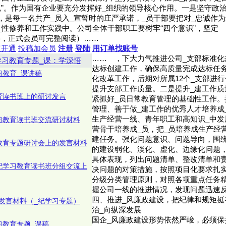
“魂”。作为国有企业要充分发挥好_组织的领导核心作用。一是坚守政
，是每一名共产_员入_宣誓时的庄严承诺，_员干部要把对_忠诚作
性修养和工作实践中。公司全体干部职工要树牢“四个意识”，坚定 ……（
1398字，正式会员可完整阅读）……
速开通
投稿加会员
注册
登陆
用订单找账号
……
，下大力气推进公司_支部标准化
学习教育专题_课：学深悟
达标创建工作，确保高质量完成达标任务
习教育_课讲稿
化改革工作，后期对所属12个_支部进
提升支部工作质量。二是提升_建工作质
育读书班上的研讨发言
紧抓好_员日常教育管理的基础性工作。
管理、善于做_建工作的优秀人才培养成
生产经营一线、青年职工和高知识_中发
习教育读书班交流研讨材料
营骨干培养成_员，把_员培养成生产经
建任务。强化问题意识、问题导向，围绕
教育专题研讨会上的发言材料
的建设弱化、淡化、虚化、边缘化问题
具体表现，列出问题清单、整改清单和
纪学习教育读书班分组交流上
决问题的对策措施，按照项目化要求扎
分级分类管理原则，对照各项重点任务
握公司一线的推进情况，发现问题迅速
四、推进_风廉政建设，把纪律和规矩挺
发言材料（_纪学习专题）
治_向纵深发展
国企_风廉政建设形势依然严峻，必须保
习教育专题_课稿