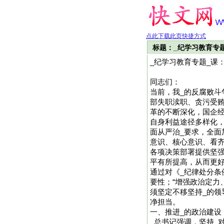
点此下载此页快捷方式
标题：_纪学习教育专
_纪学习教育专题_课
同志们：
当前，我_的反腐败
部失职渎职、贪污受
革的不断深化，国企
自身利益途径多样化
面从严治_要求，全面
意识、核心意识、看齐
各项决策部署提供坚
平有所提高，从而更好
通过对《_纪律处分条
要性；“增强政治定力
须坚定不移坚持_的领
净担当。
一、推进_的政治建设
_总书记强调，坚持_