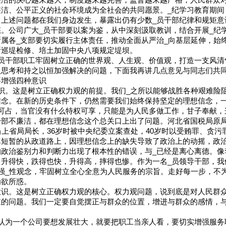
廉洁的决心越来越大，制度越来越完善，监督越来越严格，人民群众
洁、公平正义的社会环境成为全社会的共同愿景。_纪学习教育期间
，上述问题都在我们身边发生，暴露出仍有少数_员干部纪律和规矩意
。公司广大_员干部要以案为鉴，从中深刻汲取教训，结合开展_纪
属各_支部要切实履行主体责任，推动全面从严治_向基层延伸，始
断巡堤检修、培土加固中央八项规定堤坝。
_员干部职工牢固树立正确的世界观、人生观、价值观，打造一支风清
入思考和持之以恒加强解决的问题，下面我再讲几点意见与同志们共
要增强四种意识
识。这是树立正确权力观的前提。我们_之所以能够战胜各种艰难险
信念。在新的历史条件下，仍然需要我们始终保持坚定的理想信念，
可占，当官没有什么特权可享，只能是为人民多做工作，甘子奉献，
干部不廉洁，都在理想信念这个总关口上出了问题。河北省国税局原
当上省局局长，36岁时被中央纪委立案查处，40岁时以受贿罪、贪
真短暂的从政道路上，因理想信念上的缺失导致了政治上的动摇，政
的政治鉴别力和判断力出现了根本性的错误，与_已经是离心离德。像
，升得快，跌得也快，升得高，摔得也惨。作为一名_员领导干部，我
强_性观念，牢固树立全心全意为人民服务的宗旨。走好每一步，不
为欲所惑。
意识。这是树立正确权力观的核心。权力观问题，说到底是对人民群
谁的问题。我们一定要自觉摆正与群众的位置，增进与群众的感情，
我认为一个公司要想发展壮大，就要把职工当亲人看，要切实增强服务