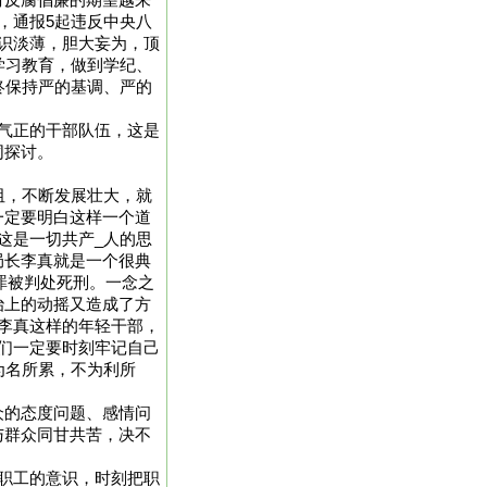
对反腐倡廉的期望越来
，通报5起违反中央八
识淡薄，胆大妄为，顶
学习教育，做到学纪、
终保持严的基调、严的
气正的干部队伍，这是
同探讨。
阻，不断发展壮大，就
一定要明白这样一个道
这是一切共产_人的思
局长李真就是一个很典
污罪被判处死刑。一念之
治上的动摇又造成了方
李真这样的年轻干部，
们一定要时刻牢记自己
为名所累，不为利所
众的态度问题、感情问
与群众同甘共苦，决不
职工的意识，时刻把职