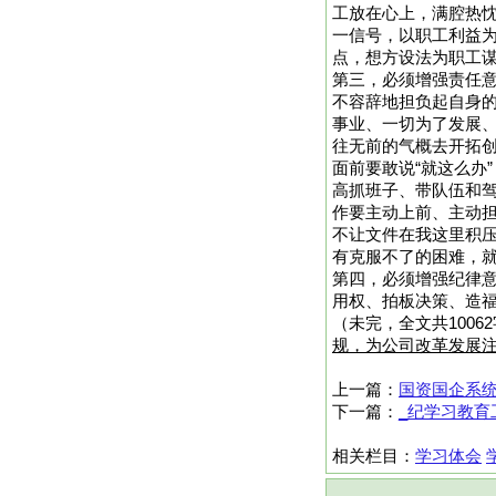
工放在心上，满腔热
一信号，以职工利益
点，想方设法为职工
第三，必须增强责任
不容辞地担负起自身的
事业、一切为了发展
往无前的气概去开拓
面前要敢说“就这么办
高抓班子、带队伍和
作要主动上前、主动
不让文件在我这里积压
有克服不了的困难，
第四，必须增强纪律
用权、拍板决策、造福
（未完，全文共1006
规，为公司改革发展
上一篇：
国资国企系统
下一篇：
_纪学习教育
相关栏目：
学习体会