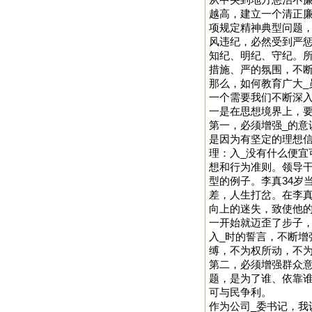
从中央到地方惩治不
越高，建立一个清正廉
项规定精神典型问题
风违纪，必然受到严惩
知纪、明纪、守纪。所
措施、严的氛围，不
那么，如何教育广大
一个需要我们不断深
一是在思想境界上，
第一，必须增强_的意
是因为有坚定的理想
理：入_没有什么便宜
想和行为准则。领导
型的例子。李真34岁
差，人生打岔。在李
向上的迷失，致使他
一开始就迈歪了步子
入_时的誓言，不断增
缚，不为权所动，不
第二，必须增强群众
题，是为了谁、依靠
可与民争利。
作为公司_委书记，