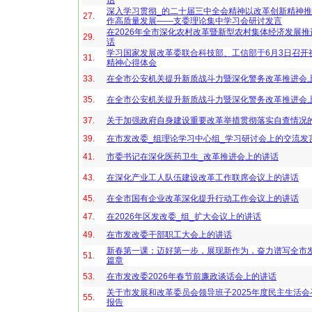
话
深入学习贯彻_的二十届三中全会精神以改革创新精神
27.
作高质量发展——支委理论集中学习会研讨发言
在2026年全市深化农村改革暨新型农村集体经济发展
29.
话
学习国家发展改革委联合科技部、工信部于6月3日召开
31.
精神心得体会
33.
在全市公安机关提升新质战斗力暨深化警务改革推进会
35.
在全市公安机关提升新质战斗力暨深化警务改革推进会
37.
关于加强政府自身建设重要改革举措贯彻落实自查情况
39.
在市发改委_组理论学习中心组_学习研讨会上的交流发
41.
市委书记在深化医药卫生_改革推进会上的讲话
43.
在深化产业工人队伍建设改革工作联席会议上的讲话
45.
在全市国有企业改革深化提升行动工作会议上的讲话
47.
在2026年区发改委_组_扩大会议上的讲话
49.
在市发改委干部职工大会上的讲话
新春第一课：迈好第一步，展现新作为，奋力谱写全市
51.
篇章
53.
在市发改委2026年春节前廉政谈话会上的讲话
关于市发展和改革委员会领导班子2025年度民主生活
55.
报告