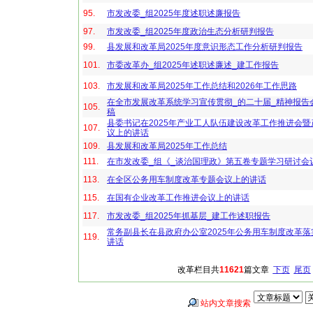
95.
市发改委_组2025年度述职述廉报告
97.
市发改委_组2025年度政治生态分析研判报告
99.
县发展和改革局2025年度意识形态工作分析研判报告
101.
市委改革办_组2025年述职述廉述_建工作报告
103.
市发展和改革局2025年工作总结和2026年工作思路
在全市发展改革系统学习宣传贯彻_的二十届_精神报告
105.
稿
县委书记在2025年产业工人队伍建设改革工作推进会
107.
议上的讲话
109.
县发展和改革局2025年工作总结
111.
在市发改委_组《_谈治国理政》第五卷专题学习研讨会
113.
在全区公务用车制度改革专题会议上的讲话
115.
在国有企业改革工作推进会议上的讲话
117.
市发改委_组2025年抓基层_建工作述职报告
常务副县长在县政府办公室2025年公务用车制度改革
119.
讲话
改革栏目共
11621
篇文章
下页
尾页
站内文章搜索