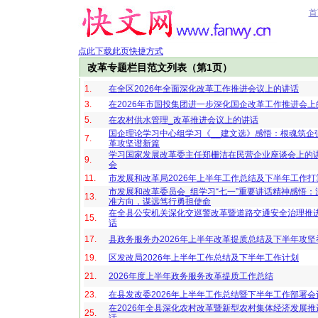
首
点此下载此页快捷方式
改革专题栏目范文列表（第1页）
1.
在全区2026年全面深化改革工作推进会议上的讲话
3.
在2026年市国投集团进一步深化国企改革工作推进会上
5.
在农村供水管理_改革推进会议上的讲话
国企理论学习中心组学习《__建文选》感悟：根魂筑企
7.
革攻坚谱新篇
学习国家发展改革委主任郑栅洁在民营企业座谈会上的
9.
会
11.
市发展和改革局2026年上半年工作总结及下半年工作打
市发展和改革委员会_组学习“七一”重要讲话精神感悟：
13.
准方向，谋远笃行勇担使命
在全县公安机关深化交巡警改革暨道路交通安全治理推
15.
话
17.
县政务服务办2026年上半年改革提质总结及下半年攻坚
19.
区发改局2026年上半年工作总结及下半年工作计划
21.
2026年度上半年政务服务改革提质工作总结
23.
在县发改委2026年上半年工作总结暨下半年工作部署
在2026年全县深化农村改革暨新型农村集体经济发展
25.