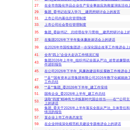
27.
在全市危险化学品企业生产安全事故应急救援演练活动
29.
集团_委书记在深入学习__建思想研讨会上的发言
31.
上市公司内幕信息管理制度
33.
上市公司社会责任管理制度
35.
集团_委副书记、总经理在学习贯彻__建思想研讨会上
37.
在集团2026年下半年集体廉政谈话会上的讲话
39.
在2026年市国投集团进一步深化国企改革工作推进会上
41.
全市“四上”企业大走访工作情况汇报
集团2026年上半年_组织书记全面从严治_述责述廉暨抓
43.
作述职报告
45.
在公司2026年下半年_风廉政建设和反腐败工作推进会
**县**国有资本运营集团有限公司2026年数字化赋能
47.
工作总结
49.
**县**集团_委2026年下半年_建工作安排
51.
国有企业_委2026年上半年_建工作总结
汲取“四渡”精神伟力淬炼新时代国企担当——在**公司主
53.
上的讲话
集团_委关于2026年上半年落实全面从严治_主体责任
55.
情况的报告
57.
某企业上市工作表态发言
59.
在企业持续深化模范机关建设专题推进会上的讲话