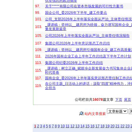
供坚强思想政治保障
97.
关于*****有限公司在资本市场发展的可行性方案书
99.
国企公司_委2026年下半年_建工作要点
101.
公司_支部2026年上半年落实全面从严治_主体责任情
_课讲稿：坚持以__建思想为统领，奋力谱写国有企业
103.
量发展新篇章
105.
公司2026年上半年落实全面从严治_主体责任情况报告
107.
集团公司2026年上半年意识形态工作总结
109.
_课讲稿：坚持以__建思想引领国有企业_建工作高质量
111.
2026年国有企业工会上半年工作总结及下半年工作计划
113.
集团公司纪委2026年上半年工作总结
_课讲稿：树立正确_赋能乡企新发展奋力书写集体企业
115.
时代答卷
117.
国有企业_委2026年上半年落实意识形态责任制工作总
在公司主题_日活动上的讲话：汲取“四渡”精神伟力，淬
119.
企担当
公司栏目共
16078
篇文章
下页
尾页
站内文章搜索
1
2
3
4
5
6
7
8
9
10
11
12
13
14
15
16
17
18
19
20
21
22
23