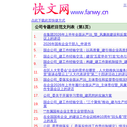
首
点此下载此页快捷方式
公司专题栏目范文列表（第1页）
在集团2026年上半年全面从严治_暨_风廉政建设和反
1.
议上的讲话
3.
2026年国有企业干部入_申请书
5.
国企公司_建工作经验交流：以高质量_建引领企业高质
7.
国企公司_建工作经验交流：建强“五星堡垒”打造“红色引
国企公司_建工作经验交流：构建_建工作新机制提升_
9.
平
在区人大常委会“企业的需求在哪里，人大助推执法服务
11.
里”座谈会暨云上“人大代表讲堂”第二十四讲活动上的讲
13.
国企公司_委落实全面从严治_主体责任和监督责任情况
在企业2026年上半年履行全面从严治_主体责任暨_风
15.
作专题会议上的讲话
17.
公司_委关于开展学习贯彻_建思想的实施方案
国企公司_建工作经验交流：“三个聚焦”推动_建与生产
19.
展
21.
**市属国有企业主责主业管理办法
在全国国有企业_的建设工作会议精神10周年“回头看”
23.
上的发言
25.
公司_委贯彻落实《_委落实统战工作责任制规定》情况