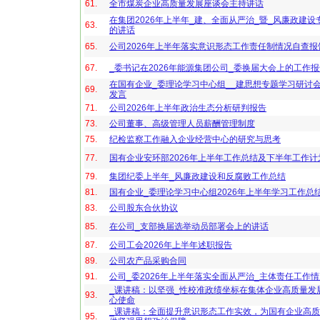
61.
全市煤炭企业高质量发展座谈会主持讲话
在集团2026年上半年_建、全面从严治_暨_风廉政建设
63.
的讲话
65.
公司2026年上半年落实意识形态工作责任制情况自查报
67.
_委书记在2026年能源集团公司_委换届大会上的工作
在国有企业_委理论学习中心组__建思想专题学习研讨
69.
发言
71.
公司2026年上半年政治生态分析研判报告
73.
公司董事、高级管理人员薪酬管理制度
75.
纪检监察工作融入企业经营中心的研究与思考
77.
国有企业安环部2026年上半年工作总结及下半年工作计
79.
集团纪委上半年_风廉政建设和反腐败工作总结
81.
国有企业_委理论学习中心组2026年上半年学习工作总
83.
公司股东合伙协议
85.
在公司_支部换届选举动员部署会上的讲话
87.
公司工会2026年上半年述职报告
89.
公司农产品采购合同
91.
公司_委2026年上半年落实全面从严治_主体责任工作
_课讲稿：以坚强_性校准政绩坐标在集体企业高质量发
93.
心使命
_课讲稿：全面提升意识形态工作实效，为国有企业高
95.