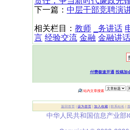
责任，争当新时代廉政先
下一篇：
中层干部竞聘演
相关栏目：
教师
_务讲话
言
经验交流
金融
金融讲
付费极速开通
投稿加
站内文章搜索
返回首页
|
设为首页
|
加入收藏
|
联系站长
|
中华人民共和国信息产业部I