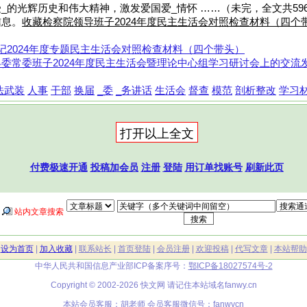
_的光辉历史和伟大精神，激发爱国爱_情怀 ……（未完，全文共5963
信息。
收藏检察院领导班子2024年度民主生活会对照检查材料（四个
记2024年度专题民主生活会对照检查材料（四个带头）
委常委班子2024年度民主生活会暨理论中心组学习研讨会上的交流
法武装
人事
干部
换届
_委
_务讲话
生活会
督查
模范
剖析整改
学习
付费极速开通
投稿加会员
注册
登陆
用订单找账号
刷新此页
站内文章搜索
|
设为首页
|
加入收藏
|
联系站长
|
首页登陆
|
会员注册
|
欢迎投稿
|
代写文章
|
本站帮助
中华人民共和国信息产业部ICP备案序号：
鄂ICP备18027574号-2
Copyright © 2002-2026 快文网 请记住本站域名
fanwy.cn
本站会员客服：胡老师 会员客服微信号：fanwycn