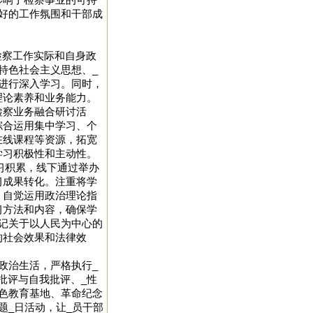
影响了检察事业的可持
好的工作氛围和干部成
检察工作实际和自身政
特色社会主义思想、_
进行深入学习。同时，
理论素养和业务能力。
检察业务融合研讨活
综合运用集中学习、个
在线课程等资源，拓宽
学习积极性和主动性。
学习积累，线下通过举办
习成果转化。注重将学
，自觉运用政治理论指
习方法和内容，确保学
记关于以人民为中心的
的社会效果和法律效
内政治生活，严格执行_
批评与自我批评、_性
色教育基地、革命纪念
题_日活动，让_员干部