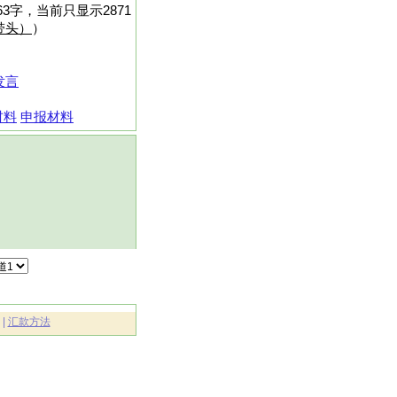
字，当前只显示2871
带头）
）
发言
材料
申报材料
|
汇款方法