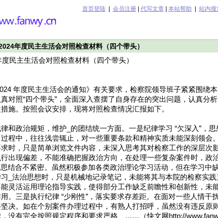
首页登陆
|
会员注册
|
代写文章
|
本站帮助
|
站内搜
2024年度民主生活会对照检查材料（四个带头）
4年度民主生活会对照检查材料（四个带头）
2024 年度民主生活会的通知》有关要求，检察院领导班子紧紧围绕
真对照“四个带头”，全面深入查摆了自身存在的突出问题，认真分
改措施。按照会议安排，现将对照检查情况汇报如下。
律和政治规矩，维护_的团结统一方面。一是纪律学习 “欠深入”，
习过程中，往往浅尝辄止，对一些重要条款和精神实质未能深刻领会。
要求时，只是简单浏览文件内容，未深入思考其对检察工作的深层次
执行出现偏差，不能准确把握政治方向，在处理一些复杂案件时，政
，学思结合不紧密。虽然积极参加各类政治理论学习活动，但在学习中
学习_法治思想时，只是机械地记录笔记，未能将其与本院的检察实践
不能灵活运用理论指导实践，使得部分工作缺乏前瞻性和创新性，未
用。三是执行纪律 “少刚性”，落实要求存差距。在面对一些人情干
够坚决。如在个别案件办理过程中，有熟人打招呼，虽然没有违反原
有完全按照规定程序和要求严格 ……（快文网http://www.fanwy