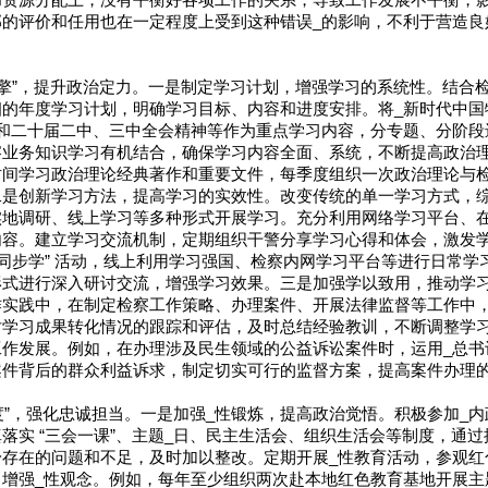
和资源分配上，没有平衡好各项工作的关系，导致工作发展不平衡，
部的评价和任用也在一定程度上受到这种错误_的影响，不利于营造良
引擎”，提升政治定力。一是制定学习计划，增强学习的系统性。结合
的年度学习计划，明确学习目标、内容和进度安排。将_新时代中国
大和二十届二中、三中全会精神等作为重点学习内容，分专题、分阶段
察业务知识学习有机结合，确保学习内容全面、系统，不断提高政治
时间学习政治理论经典著作和重要文件，每季度组织一次政治理论与
二是创新学习方法，提高学习的实效性。改变传统的单一学习方式，
实地调研、线上学习等多种形式开展学习。充分利用网络学习平台、
内容。建立学习交流机制，定期组织干警分享学习心得和体会，激发
下同步学” 活动，线上利用学习强国、检察内网学习平台等进行日常
形式进行深入研讨交流，增强学习效果。三是加强学以致用，推动学
作实践中，在制定检察工作策略、办理案件、开展法律监督等工作中
对学习成果转化情况的跟踪和评估，及时总结经验教训，不断调整学
工作发展。例如，在办理涉及民生领域的公益诉讼案件时，运用_总书
案件背后的群众利益诉求，制定切实可行的监督方案，提高案件办理
硬度”，强化忠诚担当。一是加强_性锻炼，提高政治觉悟。积极参加_
落实 “三会一课”、主题_日、民主生活会、组织生活会等制度，通过
身存在的问题和不足，及时加以整改。定期开展_性教育活动，参观红
增强_性观念。例如，每年至少组织两次赴本地红色教育基地开展主