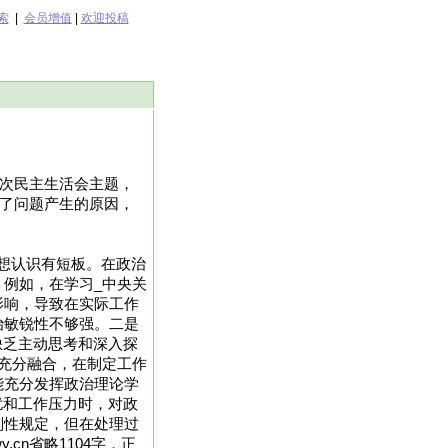
索
|
会员增值
|
欢迎投稿
本次民主生活会主题，
析了问题产生的原因，
思想认识有短板。在政治
例如，在学习_中央关
影响，导致在实际工作
治敏锐性不够强。二是
缺乏主动思考和深入探
充分融合，在制定工作
能充分发挥政治理论学
扰和工作压力时，对政
则性规定，但在处理过
.cn省略1104字，正