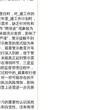
责任时，对_建工作的
年度_建工作计划时，
际需求，缺乏针对性和
 “两张皮” 现象较为
未能充分发挥，影响了
严谨”，警示提醒不到
警示教育的形式较为单
件、观看警示教育片等
进行深入剖析，使干警
，未能真正起到警示震
存在薄弱环节。三是监
内部监督管理过程中，
过程中的_裁量权行使
，对一些可能存在的不
致执法风险增加，影响
职责上还需进一步完善
学习的重要性认识虽然
性和自觉性。没有将理