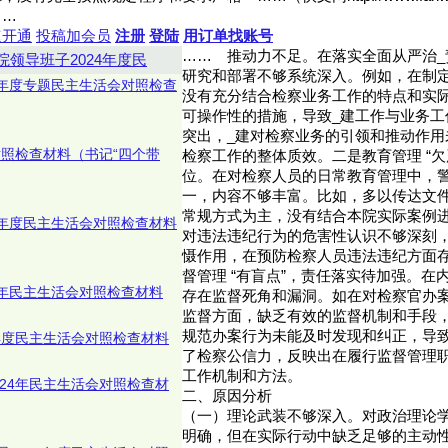
……
速开通
投稿加会员
注册
登陆
用订单找账号
……
推动力不足。在落实全面从严治_
院领导班子2024年度民
研究和部署不够系统深入。例如，在制定
4年度专题民主生活会对照检查
没有充分结合检察业务工作的特点和实
可操作性的措施，导致_建工作与业务工作
突出，_建对检察业务的引领和推动作用
对照检查材料（书记“四个带
检察工作的整体质效。二是教育管理 “欠
位。在对检察人员的日常教育管理中，
一，内容不够丰富。比如，多以传达文
常规方式为主，没有结合本院实际案例
4年度民主生活会对照检查材料
对违法违纪行为的危害性认识不够深刻
慑作用，在预防检察人员违法违纪方面
督管理 “有盲点”，责任落实待加强。在
4年民主生活会对照检查材料
存在监督死角和漏洞。如在对检察官办案
监督方面，缺乏有效的监督机制和手段
规范办案行为未能及时发现和纠正，导
4年度民主生活会对照检查材料
了检察公信力，反映出在履行监督管理
工作机制和方法。
024年民主生活会对照检查材
二、原因分析
（一）理论武装不够深入。对政治理论
明确，但在实际行动中缺乏足够的主动