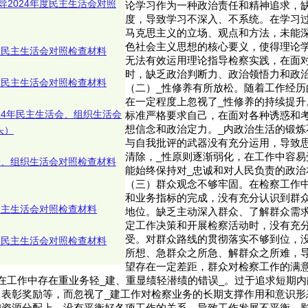
导2024年度民主生活会对照
论学习作为一种政治责任和精神追求，
度，导致学习不深入、不系统。在学习
马克思主义的立场、观点和方法，未能深
色社会主义思想的核心要义，使得理论
年度民主生活会对照检查材料
无法有效运用理论指导检察实践，在面
时，缺乏政治判断力、政治领悟力和政
年度民主生活会对照检查材料
（二）_性修养有所放松。随着工作经历
在一定程度上忽视了_性修养的持续提升
24年民主生活会、组织生活会
标准严格要求自己，在面对各种诱惑和
想信念和政治定力。_内政治生活的锻炼
头）
与自我批评的武器没有充分运用，导致
清除，_性原则逐渐弱化，在工作中容易
活会、组织生活会对照检查材料
能始终保持对_忠诚和对人民负责的政治
（三）群众观念不够牢固。在检察工作
和业务指标的完成，没有充分认识到群
民主生活会对照检查材料
地位。缺乏主动深入群众、了解群众需
定工作决策和开展检察活动时，没有充
受。对群众路线的贯彻落实不够到位，
年度民主生活会对照检查材料
所想、急群众之所急、解群众之所难，
望存在一定差距，群众对检察工作的满
在工作中存在重业务轻_建、重显绩轻潜绩的错误_。过于追求短期
、表彰奖励等，而忽视了_建工作对检察业务的长期支撑作用和意识形