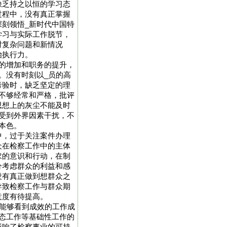
缺乏持之以恒的学习态
过程中，没有真正掌握
刻领悟_新时代中国特
学习与实际工作脱节，
对复杂问题和新情况
治执行力。
的增加和职务的提升，
。没有时刻以_员的高
考验时，缺乏坚定的理
不够经常和严格，批评
思想上的灰尘不能及时
受到外界因素干扰，不
本色。
中，过于关注案件办理
众在检察工作中的主体
求的意识和行动，在制
分考虑群众的利益和感
没有真正做到想群众之
导致检察工作与群众期
意度有待提高。
内能够看到成效的工作成
态工作等基础性工作的