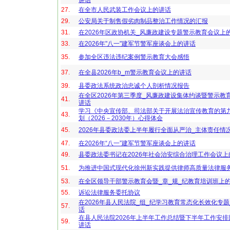
讲话
27.
在全市人民武装工作会议上的讲话
29.
公安局关于制售假劣肉制品整治工作情况的汇报
31.
在2026年区政协机关_风廉政建设专题警示教育会议上
33.
在2026年"八一"建军节警军座谈会上的讲话
35.
参加全区违法违纪案例警示教育大会感悟
37.
在全县2026年b_m警示教育会议上的讲话
39.
县委政法系统政治忠诚个人剖析情况报告
在全区2026年第三季度_风廉政建设集体约谈暨警示教
41.
讲话
学习《中央宣传部、司法部关于开展法治宣传教育的第
43.
划（2026－2030年）心得体会
45.
2026年县委政法委上半年履行全面从严治_主体责任情
47.
在2026年“八一”建军节警军座谈会上的讲话
49.
县委政法委书记在2026年社会治安综合治理工作会议上
51.
为推进中国式现代化徐州新实践提供律师高质量法律服
53.
在全区领导干部警示教育会暨_章_规_纪教育培训班上
55.
诉讼法律服务委托协议
在2026年县人民法院_组_纪学习教育常态化长效化专题
57.
话
在县人民法院2026年上半年工作总结暨下半年工作安
59.
讲话