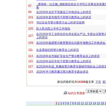
_课讲稿：以正确_领航新征程全力书写公安事业高质量
97.
卷
99.
在2026年全区平安建设工作推进会上的讲话
101.
在2026年某市领导干部警示教育会上的讲话
103.
书记在全市警示教育大会上的讲话提纲
105.
区人民法院上半年工作报告
在2026年市工业和信息化局全面从严治_专题会议暨警
107.
上的讲话
109.
在2026年集团警示教育暨突出问题专项整治工作推进会
111.
在县委组织部警示教育会上的讲话
113.
在2026年全市煤矿安全生产警示教育会议上的讲话
115.
在2026年全区年轻干部警示教育会上的讲话
117.
在2026年街道_风廉政警示教育专题辅导报告会上的讲
119.
2026年学习教育廉洁警示教育专题会讲话
政法武装栏目共
14169
篇文章
下页
尾
站内文章搜索
1
2
3
4
5
6
7
8
9
10
11
12
13
14
15
16