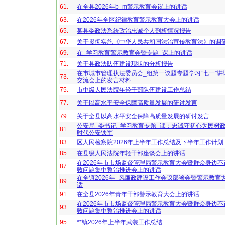
61.
在全县2026年b_m警示教育会议上的讲话
63.
在2026年全区纪律教育警示教育大会上的讲话
65.
某县委政法系统政治忠诚个人剖析情况报告
67.
关于贯彻实施《中华人民共和国法治宣传教育法》的调
69.
在_学习教育警示教育会暨专题_课上的讲话
71.
关于县政法队伍建设现状的分析报告
在市城市管理执法委员会_组第一议题专题学习“七一”讲
73.
交流会上的发言材料
75.
市中级人民法院年轻干部队伍建设工作总结
77.
关于以高水平安全保障高质量发展的研讨发言
79.
关于全县以高水平安全保障高质量发展的研讨发言
公安局_委书记_学习教育专题_课：忠诚守初心为民树
81.
时代公安铁军
83.
区人民检察院2026年上半年工作总结及下半年工作计划
85.
在县级人民法院年轻干部座谈会上的讲话
在2026年市市场监督管理局警示教育大会暨群众身边
87.
败问题集中整治推进会上的讲话
在全镇2026年_风廉政建设工作会议部署会暨警示教育
89.
话
91.
在全县2026年青年干部警示教育大会上的讲话
在2026年市市场监督管理局警示教育大会暨群众身边
93.
败问题集中整治推进会上的讲话
95.
**镇2026年上半年武装工作总结