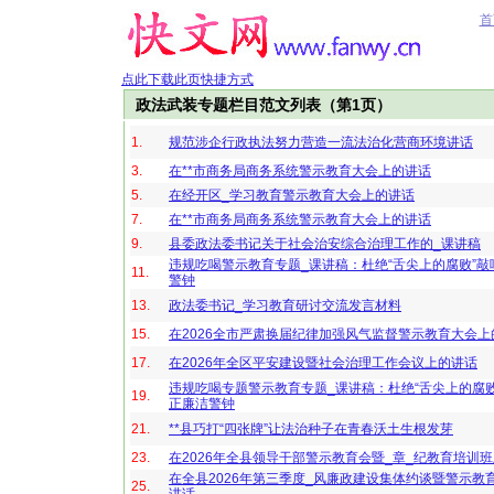
首
点此下载此页快捷方式
政法武装专题栏目范文列表（第1页）
1.
规范涉企行政执法努力营造一流法治化营商环境讲话
3.
在**市商务局商务系统警示教育大会上的讲话
5.
在经开区_学习教育警示教育大会上的讲话
7.
在**市商务局商务系统警示教育大会上的讲话
9.
县委政法委书记关于社会治安综合治理工作的_课讲稿
违规吃喝警示教育专题_课讲稿：杜绝“舌尖上的腐败”敲
11.
警钟
13.
政法委书记_学习教育研讨交流发言材料
15.
在2026全市严肃换届纪律加强风气监督警示教育大会上
17.
在2026年全区平安建设暨社会治理工作会议上的讲话
违规吃喝专题警示教育专题_课讲稿：杜绝“舌尖上的腐败
19.
正廉洁警钟
21.
**县巧打“四张牌”让法治种子在青春沃土生根发芽
23.
在2026年全县领导干部警示教育会暨_章_纪教育培训
在全县2026年第三季度_风廉政建设集体约谈暨警示教
25.