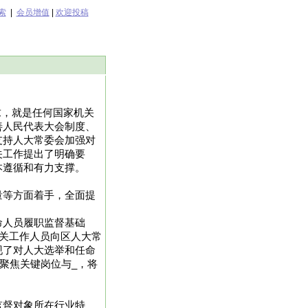
索
|
会员增值
|
欢迎投稿
求，就是任何国家机关
善人民代表大会制度、
支持人大常委会加强对
关工作提出了明确要
本遵循和有力支撑。
量等方面着手，全面提
命人员履职监督基础
机关工作人员向区人大常
现了对人大选举和任命
聚焦关键岗位与_，将
监督对象所在行业特