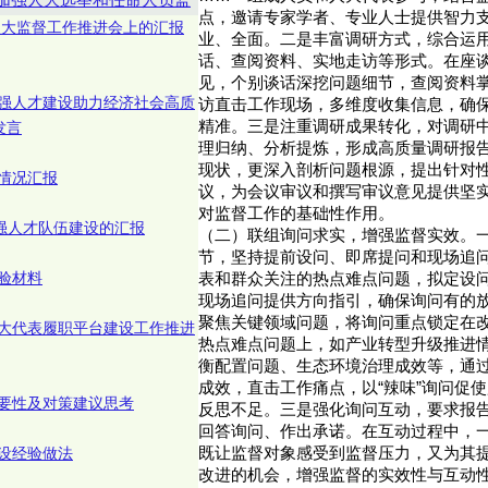
点，邀请专家学者、专业人士提供智力
强人大监督工作推进会上的汇报
业、全面。二是丰富调研方式，综合运
话、查阅资料、实地走访等形式。在座
见，个别谈话深挖问题细节，查阅资料
强人才建设助力经济社会高质
访直击工作现场，多维度收集信息，确
精准。三是注重调研成果转化，对调研
发言
理归纳、分析提炼，形成高质量调研报
现状，更深入剖析问题根源，提出针对
情况汇报
议，为会议审议和撰写审议意见提供坚
对监督工作的基础性作用。
加强人才队伍建设的汇报
（二）联组询问求实，增强监督实效。
节，坚持提前设问、即席提问和现场追
验材料
表和群众关注的热点难点问题，拟定设
现场追问提供方向指引，确保询问有的
聚焦关键领域问题，将询问重点锁定在
大代表履职平台建设工作推进
热点难点问题上，如产业转型升级推进
衡配置问题、生态环境治理成效等，通
成效，直击工作痛点，以“辣味”询问促
要性及对策建议思考
反思不足。三是强化询问互动，要求报
回答询问、作出承诺。在互动过程中，
设经验做法
既让监督对象感受到监督压力，又为其
改进的机会，增强监督的实效性与互动