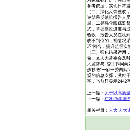
对象履职评价，将日
参考依据，实现日常
（二）深化反馈整改
评结果反馈给报告人
感。二是强化跟踪监
式，掌握整改进度与
验收，报告人员在收
改不到位的，视情况采
环”闭合，提升监督实
（三）强化结果运用
合。区人大常委会及
大监督与_委工作同
步抄送“一府一委两院
观的信息支撑，激励干
字，当前只显示244
上一篇：
关于以高质量
下一篇：
在2025年
相关栏目：
人大
人大