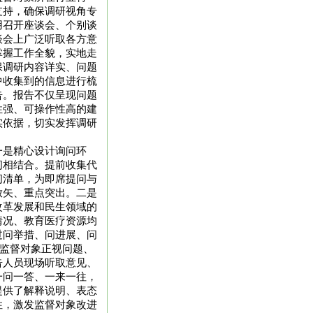
支持，确保调研视角专
用召开座谈会、个别谈
谈会上广泛听取各方意
掌握工作全貌，实地走
保调研内容详实、问题
中收集到的信息进行梳
告。报告不仅呈现问题
性强、可操作性高的建
实依据，切实发挥调研
一是精心设计询问环
问相结合。提前收集代
问清单，为即席提问与
放矢、重点突出。二是
改革发展和民生领域的
情况、教育医疗资源均
过问举措、问进展、问
使监督对象正视问题、
告人员现场听取意见、
一问一答、一来一往，
提供了解释说明、表态
性，激发监督对象改进