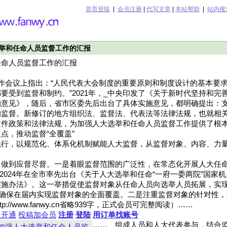
首页登陆
|
会员注册
|
代写文章
|
本站帮助
|
站内搜
举和任命人员监督工作的汇报
任命人员监督工作的汇报
作会议上指出：“人民代表大会制度的重要原则和制度设计的基本要
要受到监督和制约。”2021年，_中央印发了《关于新时代坚持和完
的意见》，随后，省市区委先后出台了具体实施意见，都明确提出：
的监督。新修订的地方组织法、监督法、代表法等法律法规，也就相
文件政策和法律法规，为加强人大选举和任命人员监督工作提供了根
点，推动监督“全覆盖”
先行，以规范化、体系化机制赋能人大监督，从监督对象、内容、力
，做到应督尽督。一是着眼监督范围的广泛性，在常态化开展人大任
于2024年在全市率先出台《关于人大选举和任命“一府一委两院”国家
实施办法》。这一举措促使监督对象从任命人员向选举人员拓展，实
，确保在届内实现监督对象的全面覆盖。二是注重监督对象的针对性，
://www.fanwy.cn省略939字，正式会员可完整阅读）……
速开通
投稿加会员
注册
登陆
用订单找账号
……
组成人员和人大代表参与，结合
加强人大选举和任命人员监