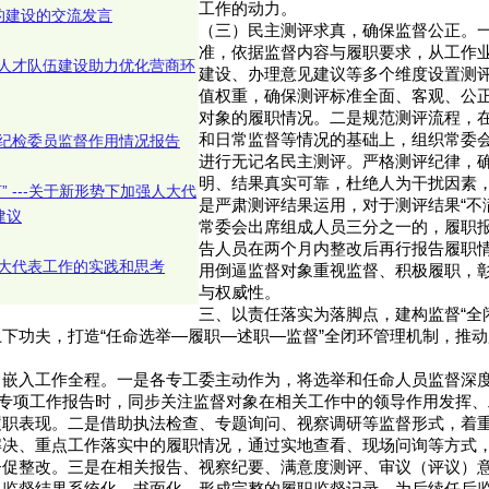
工作的动力。
的建设的交流发言
（三）民主测评求真，确保监督公正。
准，依据监督内容与履职要求，从工作
人才队伍建设助力优化营商环
建设、办理意见建议等多个维度设置测
值权重，确保测评标准全面、客观、公
对象的履职情况。二是规范测评流程，
和日常监督等情况的基础上，组织常委
纪检委员监督作用情况报告
进行无记名民主测评。严格测评纪律，
明、结果真实可靠，杜绝人为干扰因素
言” ---关于新形势下加强人大代
是严肃测评结果运用，对于测评结果“不
建议
常委会出席组成人员三分之一的，履职
告人员在两个月内整改后再行报告履职
大代表工作的实践和思考
用倒逼监督对象重视监督、积极履职，
与权威性。
三、以责任落实为落脚点，建构监督“全
下功夫，打造“任命选举—履职—述职—监督”全闭环管理机制，推
，嵌入工作全程。一是各专工委主动作为，将选举和任命人员监督深
”专项工作报告时，同步关注监督对象在相关工作中的领导作用发挥
履职表现。二是借助执法检查、专题询问、视察调研等监督形式，着
解决、重点工作落实中的履职情况，通过实地查看、现场问询等方式
督促整改。三是在相关报告、视察纪要、满意度测评、审议（评议）