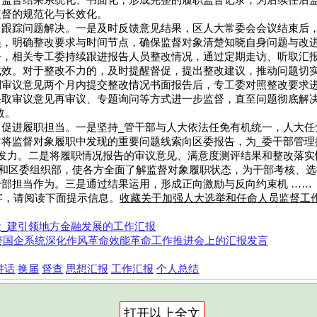
常监督结果系统化、书面化，形成完整的履职监督记录，为后续任后
监督的规范化与长效化。
，跟踪问题解决。一是及时反馈意见结果，区人大常委会会议结束后
员，明确整改要求与时间节点，确保监督对象清楚知晓自身问题与改
督，相关专工委持续跟进报告人员整改情况，通过定期走访、听取汇
成效。对于整改不力的，及时提醒督促，提出整改建议，推动问题切
到审议意见两个月内提交整改情况书面报告后，专工委对照整改要求
取审议意见再审议、专题询问等方式进一步监督，直至问题彻底解决
效。
，促进履职担当。一是坚持_管干部与人大依法任免有机统一，人大任
时将监督对象履职中发现的重要问题线索向区委报告，为_委干部管理
向发力。二是将履职情况报告的审议意见、满意度测评结果和整改落实
”和区委组织部，使各方全面了解监督对象履职状态，为干部考核、
部担当作为。三是通过结果运用，形成正向激励与反向约束机 ……（
2字，请阅读下面提示信息。
收藏关于加强人大选举和任命人员监督工
_建引领地方金融发展的工作汇报
国资国企系统深化作风革命效能革命工作推进会上的汇报发言
讲话
换届
督查
思想汇报
工作汇报
个人总结