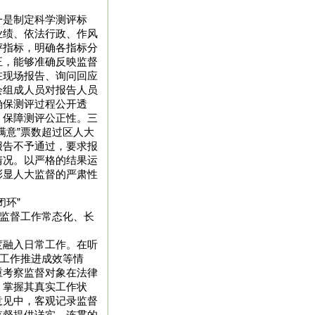
一是制定科学测评标
业绩、依法行政、作风
评指标，明确各指标分
正，能够准确反映监督
在现场报告、询问回应
会组成人员对报告人员
确保测评过程公开透
，保障测评公正性。三
满意”票数超过区人大
报告不予通过，要求报
情况。以严格的结果运
彰显人大监督的严肃性
闭环”
动监督工作常态化、长
度融入日常工作。在听
、工作推进成效等情
重考察监督对象在法律
，掌握其真实工作状
意见中，客观记录监督