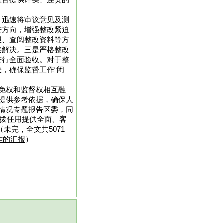
监督提供详实、连贯的
，迅速将审议意见及测
进方向，增强整改紧迫
报、查阅整改资料等方
实解决。三是严格整改
进行全面验收。对于整
，确保监督工作“闭
免权和监督权相互融
提供参考依据，确保人
情况专题报告区委，同
选拔任用提供全面、客
未完，全文共5071
作的汇报
）