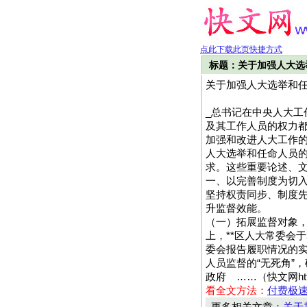
点此下载此页快捷方式
标题：关于加强人大选
关于加强人大选举和
_总书记在中央人大工
及其工作人员的权力都
加强和改进人大工作
人大选举和任命人员
求。这些重要论述、
一、以完善制度为切入
坚持权责同步、制度
升监督效能。
（一）拓展监督对象
上，**区人大常委会
委会报告履职情况的
人员监督的“无死角”
政府 ……（快文网http
看全文方法：
付费极
更多相关文章：
关于