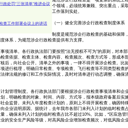
规范涉企行政检查是一项复杂的系统工
行政处罚“三张清单”推进会议
个领域，必须统筹兼顾、突出重点，采
工作落到实处。
（一）健全完善涉企行政检查制度体系
检查工作部署会议上的讲话
制度是规范涉企行政检查的基础和保障
制度体系，为规范涉企行政检查提供有力支撑。
事项清单。各行政执法部门要按照“法无授权不可为”的原则，对本
确检查依据、检查主体、检查内容、检查频次、检查方式等，形成本
审核后，向社会公开。清单之外的事项，一律不得开展涉企检查。比
事项进行梳理，明确日常检查、专项检查、飞行检查等不同类型检查
据法律法规的修订和工作实际情况，及时对清单进行动态调整，确保
查计划管理制度。各行政执法部门要根据涉企行政检查事项清单和企
计划，明确检查的对象、时间、内容、方式等，报本级政府备案后实
和社会监督。未列入年度检查计划的，原则上不得开展检查，确因特
向企业说明原因。据统计，去年我市各部门未列入计划的临时检查占
量，确保未列入计划的临时检查占比不超过10%。比如，*区应急管
企业的安全生产风险等级，对高风险企业增加检查频次，对低风险企