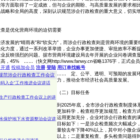
能等方面取得了一定成效，但与企业的期盼、与高质量发展的要求相
从战略和全局的高度，深刻认识规范涉企行政检查的重大意义，切实
检查是优化营商环境的迫切需要
济发展的“晴雨表”和“软实力”，而涉企行政检查则是营商环境的重
优化力度，通过一系列改革举措，企业办事更加便捷、审批效率不断
业反映强烈的问题。据市营商环境建设局去年开展的企业问卷调查显
45% ……（快文网http://www.fanwy.cn省略1376字，正
速开通
投稿加会员
注册
登陆
用订单找账号
……
定、公平、透明、可预期的发展
规范涉企行政检查工作会议
力，推动全市经济社会高质量发展。
扫码入企”工作推进会议讲话
（二）目标任务
生产行政检查工作会议上的讲
到2025年底，全市涉企行政检查制度
更加科学，检查程序更加规范，检查方
运用更加充分，企业对涉企行政检查的
水保护地下水资源整治会议讲
目标如下：一是涉企检查频次大幅减少
量较去年下降40%以上，其中对小微企业
以上；二是重复检查、多头检查问题得