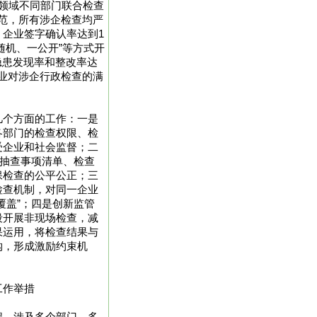
领域不同部门联合检查
规范，所有涉企检查均严
企业签字确认率达到1
随机、一公开”等方式开
隐患发现率和整改率达
企业对涉企行政检查的满
几个方面的工作：一是
各部门的检查权限、检
受企业和社会监督；二
机抽查事项清单、检查
保检查的公平公正；三
检查机制，对同一企业
覆盖”；四是创新监管
段开展非现场检查，减
果运用，将检查结果与
钩，形成激励约束机
工作举措