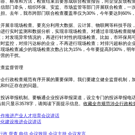
内容、标准和方法，检查结束后要形成联合检查报告，向企业反馈检
工信部门牵头，组织环保、安监、市场监管等部门开展联合检查，一
担。去年，我市跨部门联合检查覆盖率仅为30%，今年要达到60%，
段开展非现场检查。要充分利用大数据、云计算、物联网等科技手段
动进行实时监测和数据分析，实现非现场检查。对通过非现场检查能
查；对发现异常情况的，再进行针对性的现场检查。比如，市环保局
实时监控，对排污达标的企业，不再进行现场检查；对排污超标的企
现场检查减少的现场检查次数占比为15%，今年要提高到30%，明年
经营的干扰。
检查监督管理
涉企行政检查规范有序开展的重要保障。我们要建立健全监督机制，
现和纠正存在的问题。
投诉举报机制。要畅通企业投诉举报渠道，设立专门的投诉举报电话
当前只显示3578字，请阅读下面提示信息。
收藏全市规范涉企行政检
合作推进产业人才培育会议讲话
能化建设推进会议讲话
行政
督查
电信
会议致辞
会议主持
会议发言