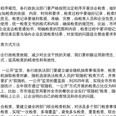
程序规范。各行政执法部门要严格按照法定程序开展涉企检查，做到
告知检查的依据、内容、时间和要求，检查过程中要做好记录，检查
的意见。检查记录要做到客观、准确、完整，由检查人员和企业负责
的使用，统一检查文书的格式和内容，确保检查的规范性。比如，市
向企业送达检查通知书，明确检查的范围和内容，检查过程中要详细记
检查结束后要当场向企业反馈检查结果，对发现的问题提出整改要求
检查方式方法
涉企行政检查效能、减少对企业干扰的关键。我们要积极运用新理念
方式，提高检查的精准性和有效性。
、一公开”监管。各行政执法部门要建立健全随机抽查事项清单、检
机抽取检查对象、随机选派执法检查人员的“双随机”检查方式，并
要扩大“双随机、一公开”监管的覆盖面，到2025年底，实现全市所
据统计，去年我市通过“双随机、一公开”方式开展的检查占比仅为60
以上。比如，市市场监管局要对全市的餐饮企业实行“双随机”检查，
方网站上公示，让企业明白自己的检查情况和存在的问题。
联合检查。要建立健全跨部门联合检查机制，对涉及多个部门检查事
检查，实现“一次检查、多项覆盖”，避免多头检查、重复检查。联