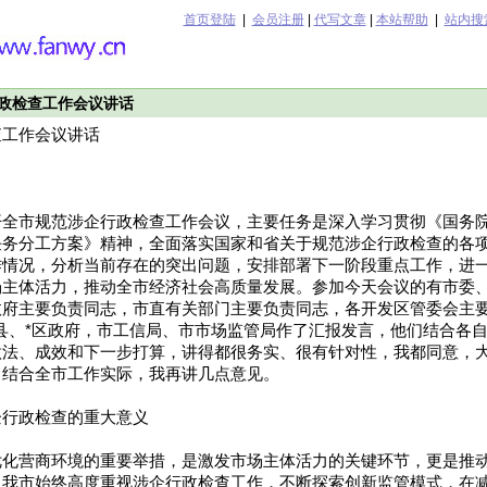
首页登陆
|
会员注册
|
代写文章
|
本站帮助
|
站内搜
政检查工作会议讲话
查工作会议讲话
开全市规范涉企行政检查工作会议，主要任务是深入学习贯彻《国务
任务分工方案》精神，全面落实国家和省关于规范涉企行政检查的各
作情况，分析当前存在的突出问题，安排部署下一阶段重点工作，进
场主体活力，推动全市经济社会高质量发展。参加今天会议的有市委
政府主要负责同志，市直有关部门主要负责同志，各开发区管委会主
县、*区政府，市工信局、市市场监管局作了汇报发言，他们结合各
做法、成效和下一步打算，讲得都很务实、很有针对性，我都同意，
，结合全市工作实际，我再讲几点意见。
企行政检查的重大意义
优化营商环境的重要举措，是激发市场主体活力的关键环节，更是推
，我市始终高度重视涉企行政检查工作，不断探索创新监管模式，在