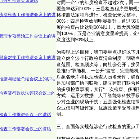
行分析推进会议讲话
对同一企业的年度检查不超过2次，同一
覆盖率达到100%；三是检查程序更加
执法检查工作推进会议上的讲
格按照法定程序进行，检查记录完整率、
00%；四是检查效能明显提升，通过“双
展的检查占比达到90%以上，重大风险
到100%；五是企业满意度显著提高，
管理专项整治工作会议上的讲
意度达到90%以上。
为实现上述目标，我们要重点抓好以下
融资对接工作推进会议上的讲
建立健全涉企行政检查清单制度，明确
查范围、检查频次等，向社会公开，接
是推行“双随机、一公开”监管，完善随
对象名录库和执法检查人员名录库，确
推进与经验总结会议上的讲话
是加强部门协同联动，建立跨部门联合
的多项检查事项，实行“一次检查、多项
检查暨行政执法评议会议上的
方式，运用大数据、人工智能等科技手
少对企业的现场干扰；五是强化检查结
企业信用等级评定、优惠政策享受等挂
制。
检查工作推进会议上的讲话
三、全面落实规范涉企行政检查的重点
检查工作部署会议上的讲话