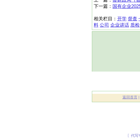
上一篇：
县财政局（县
下一篇：
国有企业20
相关栏目：
开学
督查
料
公司
企业讲话
质检
返回首页
〖代写