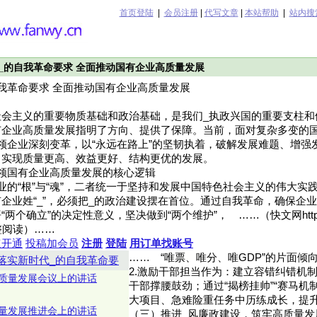
首页登陆
|
会员注册
|
代写文章
|
本站帮助
|
站内搜
_的自我革命要求 全面推动国有企业高质量发展
我革命要求 全面推动国有企业高质量发展
会主义的重要物质基础和政治基础，是我们_执政兴国的重要支柱和
有企业高质量发展指明了方向、提供了保障。当前，面对复杂多变的
领企业深刻变革，以“永远在路上”的坚韧执着，破解发展难题、增强
中实现质量更高、效益更好、结构更优的发展。
领国有企业高质量发展的核心逻辑
业的“根”与“魂”，二者统一于坚持和发展中国特色社会主义的伟大实
企业姓“_”，必须把_的政治建设摆在首位。通过自我革命，确保企
个确立”的决定性意义，坚决做到“两个维护”， ……（快文网http://ww
整阅读）……
速开通
投稿加会员
注册
登陆
用订单找账号
……
“唯票、唯分、唯GDP”的片面倾
落实新时代_的自我革命要
2.激励干部担当作为：建立容错纠错机
质量发展会议上的讲话
干部撑腰鼓劲；通过“揭榜挂帅”“赛马机
大项目、急难险重任务中历练成长，提
量发展推进会上的讲话
（三）推进_风廉政建设，筑牢高质量发展