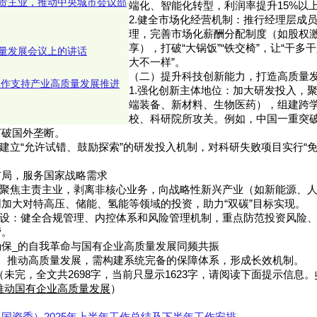
责主业，推动中央城市会议部
端化、智能化转型，利润率提升15%以
2.健全市场化经营机制：推行经理层成
理，完善市场化薪酬分配制度（如股权
享），打破“大锅饭”“铁交椅”，让“干
量发展会议上的讲话
大不一样”。
（二）提升科技创新能力，打造高质量发
才工作支持产业高质量发展推进
1.强化创新主体地位：加大研发投入，聚
端装备、新材料、生物医药），组建跨
校、科研院所攻关。例如，中国一重突
打破国外垄断。
：建立“允许试错、鼓励探索”的研发投入机制，对科研失败项目实行“
布局，服务国家战略需求
：聚焦主责主业，剥离非核心业务，向战略性新兴产业（如新能源、
加大对特高压、储能、氢能等领域的投资，助力“双碳”目标实现。
建设：健全合规管理、内控体系和风险管理机制，重点防范投资风险
营。
保_的自我革命与国有企业高质量发展同频共振
求、推动高质量发展，需构建系统完备的保障体系，形成长效机制。
（未完，全文共2698字，当前只显示1623字，请阅读下面提示信息。
推动国有企业高质量发展
）