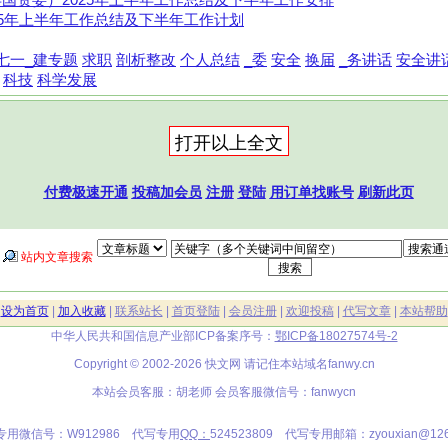
国资委）2025年上半年工作总结及下半年工作安排
25年上半年工作总结及下半年工作计划
七一_建专题
求职
剖析整改
个人总结
_委
安全
换届
_务讲话
安全讲
科技
科学发展
付费极速开通
投稿加会员
注册
登陆
用订单找账号
刷新此页
站内文章搜索
|
设为首页
|
加入收藏
|
联系站长
|
首页登陆
|
会员注册
|
欢迎投稿
|
代写文章
|
本站帮助
中华人民共和国信息产业部ICP备案序号：
鄂ICP备18027574号-2
Copyright © 2002-2026 快文网 请记住本站域名
fanwy.cn
本站会员客服：胡老师 会员客服微信号：fanwycn
专用微信号：W912986 代写专用
QQ：
524523809 代写专用邮箱：zyouxian@126