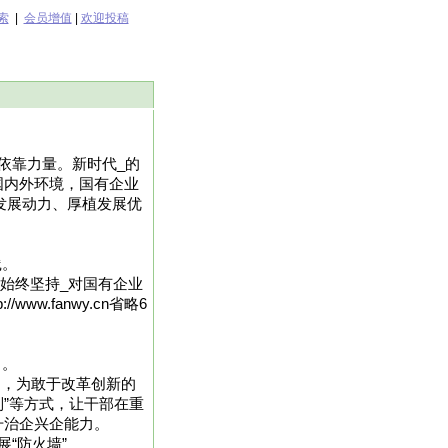
索
|
会员增值
|
欢迎投稿
依靠力量。新时代_的
国内外环境，国有企业
发展动力、厚植发展优
践。
业始终坚持_对国有企业
w.fanwy.cn省略6
向。
制，为敢于改革创新的
制”等方式，让干部在重
升治企兴企能力。
“防火墙”