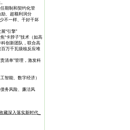
上。
员任期制和契约化管
激励、超额利润分
多干少不一样、干好干坏
展“引擎”
焦“卡脖子”技术（如高
学科创新团队，联合高
破百万千瓦级核反应堆
免责清单”管理，激发科
人工智能、数字经济）
、债务风险、廉洁风
收藏深入落实新时代_