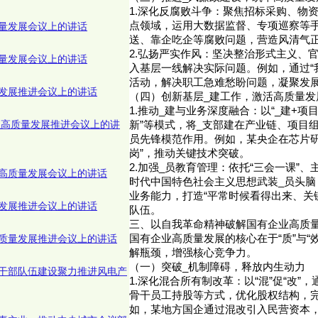
1.深化反腐败斗争：聚焦招标采购、物
点领域，运用大数据监督、专项巡察等
量发展会议上的讲话
送、靠企吃企等腐败问题，营造风清气
2.弘扬严实作风：坚决整治形式主义、
量发展会议上的讲话
入基层一线解决实际问题。例如，通过“
活动，解决职工急难愁盼问题，凝聚发
发展推进会议上的讲话
（四）创新基层_建工作，激活高质量发展
1.推动_建与业务深度融合：以“_建+项目
产业高质量发展推进会议上的讲
新”等模式，将_支部建在产业链、项目
员先锋模范作用。例如，某央企在芯片研
岗”，推动关键技术突破。
2.加强_员教育管理：依托“三会一课”、
高质量发展会议上的讲话
时代中国特色社会主义思想武装_员头脑
业务能力，打造“平常时候看得出来、关
发展推进会议上的讲话
队伍。
三、以自我革命精神破解国有企业高质
质量发展推进会议上的讲话
国有企业高质量发展的核心在于“质”与“
解瓶颈，增强核心竞争力。
（一）突破_机制障碍，释放内生动力
干部队伍建设聚力推进风电产
1.深化混合所有制改革：以“混”促“改”
骨干员工持股等方式，优化股权结构，
如，某地方国企通过混改引入民营资本