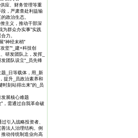
资供应、财务管理等重
手段，严肃查处利益输
正的政治生态。
官僚主义，推动干部深
我为群众办实事”实践
展合力。
“神经末梢”
攻坚”“_建+科技创
组、研发团队上，发挥_
发团队设立“_员先锋
主题_日等载体，用_新
，提升_员政治素养和
键时刻站得出来”的_员
量发展核心难题
效”，需通过自我革命破
，通过引入战略投资者、
完善法人治理结构。例
，推动传统制造业向高