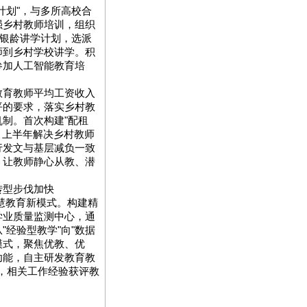
计划"，与多所高校合
强乡村教师培训，组织
和银龄讲学计划，选派
师到乡村学校讲学。积
参加人工智能教育培
教育教师平均工资收入
平的要求，落实乡村教
制。首次构建"配租
，上半年解决乡村教师
行发文与基层减负一致
，让教师静心从教、潜
转型步伐加快
智慧教育新模式。构建精
学业质量监测中心，通
经验型教学"向"数据
育模式，聚焦优教、优
功能，自主研发教育教
，相关工作经验获评教