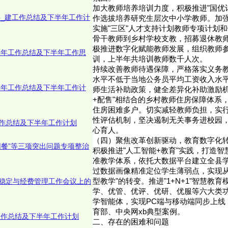
加大教师培养培训力度，积极推进"国优
层_建工作总结及下半年工作计
作选拔培养研究生层次中小学教师。加
实施"三区"人才支持计划教师专项计划
骨干教师到乡村学校支教，招募退休教
极推进数字化赋能教师发展，组织教师
上半年工作总结及下半年工作思
训，上半年共培训教师数千人次。
持续改善教师待遇保障，严格落实义务
水平不低于当地公务员平均工资收入水
上半年工作总结及下半年工作计
师生活补助政策，健全差异化补助激励机
+配售"相结合的乡村教师住房保障体系
住房困难多户。切实减轻教师负担，实
性评估机制，坚决遏制无关事务进校园
年工作总结及下半年工作计划
心育人。
（四）聚焦改革创新驱动，教育数字化
园餐”等三项突出问题专项整治
积极推进"人工智能+教育"实践，打造
准教学体系，依托大数据平台建立全县
过数据画像精准定位学生薄弱点，实现从"
稳定与经费管理工作会议上的
型教学"的转变。推进"1+N+1"智慧教
学、优管、优评、优研、优服等六大类
学智能体，实现PC端与移动端同步上线
育部、中央网xb典型案例。
年工作总结及下半年工作计划
二、存在的困难和问题