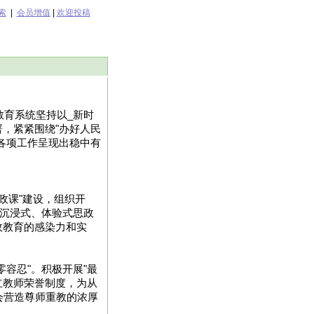
索
|
会员增值
|
欢迎投稿
教育系统坚持以_新时
，紧紧围绕"办好人民
各项工作呈现出稳中有
政课"建设，组织开
造沉浸式、体验式思政
政教育的感染力和实
零容忍"。积极开展"最
立教师荣誉制度，为从
会营造尊师重教的浓厚