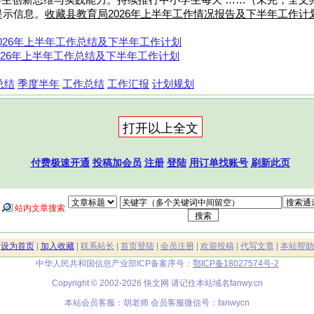
生创新思维与实践能力。持续推行中小学生每天 ……（未完，全文共
提示信息。
收藏县教育局2026年上半年工作情况报告及下半年工作计
026年上半年工作总结及下半年工作计划
2026年上半年工作总结及下半年工作计划
总结
季度半年
工作总结
工作汇报
计划规划
付费极速开通
投稿加会员
注册
登陆
用订单找账号
刷新此页
站内文章搜索
|
设为首页
|
加入收藏
|
联系站长
|
首页登陆
|
会员注册
|
欢迎投稿
|
代写文章
|
本站帮助
中华人民共和国信息产业部ICP备案序号：
鄂ICP备18027574号-2
Copyright © 2002-2026 快文网 请记住本站域名
fanwy.cn
本站会员客服：胡老师 会员客服微信号：fanwycn