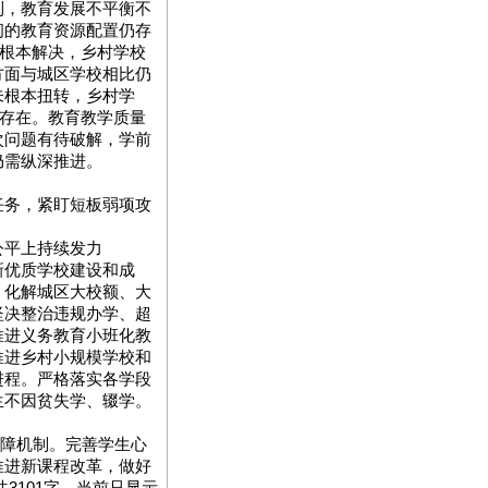
到，教育发展不平衡不
间的教育资源配置仍存
未根本解决，乡村学校
方面与城区学校相比仍
未根本扭转，乡村学
然存在。教育教学质量
次问题有待破解，学前
仍需纵深推进。
任务，紧盯短板弱项攻
公平上持续发力
新优质学校建设和成
，化解城区大校额、大
坚决整治违规办学、超
推进义务教育小班化教
推进乡村小规模学校和
进程。严格落实各学段
生不因贫失学、辍学。
双保障机制。完善学生心
推进新课程改革，做好