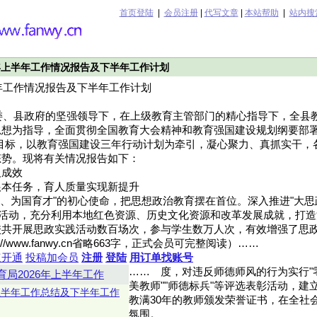
首页登陆
|
会员注册
|
代写文章
|
本站帮助
|
站内搜
6年上半年工作情况报告及下半年工作计划
半年工作情况报告及下半年工作计划
县委、县政府的坚强领导下，在上级教育主管部门的精心指导下，全县
想为指导，全面贯彻全国教育大会精神和教育强国建设规划纲要部署
目标，以教育强国建设三年行动计划为牵引，凝心聚力、真抓实干，
态势。现将有关情况报告如下：
及成效
根本任务，育人质量实现新提升
人、为国育才"的初心使命，把思想政治教育摆在首位。深入推进"大思
列活动，充分利用本地红色资源、历史文化资源和改革发展成就，打
校共开展思政实践活动数百场次，参与学生数万人次，有效增强了思
//www.fanwy.cn省略663字，正式会员可完整阅读）……
速开通
投稿加会员
注册
登陆
用订单找账号
……
度，对违反师德师风的行为实行"
育局2026年上半年工作
美教师""师德标兵"等评选表彰活动，建
年上半年工作总结及下半年工作
教满30年的教师颁发荣誉证书，在全社
氛围。