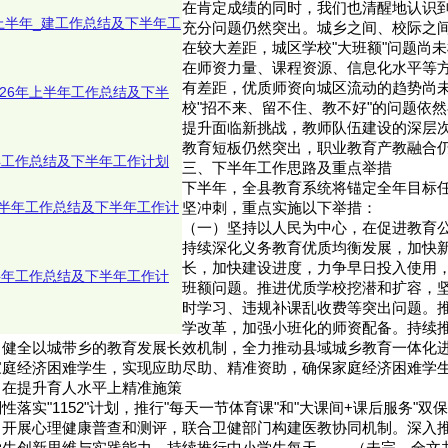
在肯定成绩的同时，我们也清醒地认识
6年上半年_建工作总结及下半年工
充分问题仍然突出。城乡之间、校际之
在较大差距，城区学校"大班额"问题尚
在师资力量、课程资源、信息化水平等
有差距，优质师资向城区流动的趋势尚
026年上半年工作总结及下半
校"招不来、留不住、教不好"的问题依
提升面临新挑战，教师队伍建设的深层
教育短板仍然突出，职业教育产教融合
半年工作总结及下半年工作计划
三、下半年工作思路及重点举措
下半年，全县教育系统将锚定全年目标
年上半年工作总结及下半年工作计
坚冲刺，重点实施以下举措：
（一）坚持以人民为中心，在促进教育
持续深化义务教育优质均衡发展，加快
长，加快建设进度，力争早日投入使用
上半年工作总结及下半年工作计
班额问题。推进优质学校挖潜和扩容，
时学习、违规补课乱收费等突出问题。
学改革，加强小班化的师资配备。持续
，健全以城带乡的教育发展长效机制，全力推动县域城乡教育一体化
家庭经济困难学生，实现应助尽助、精准资助，确保家庭经济困难学
，在提升育人水平上精准施策
落实"1152"计划，推行"每天一节体育课"和"大课间+课后服务"
，开展心理健康普查和测评，联合卫健部门构建医教协同机制。深入