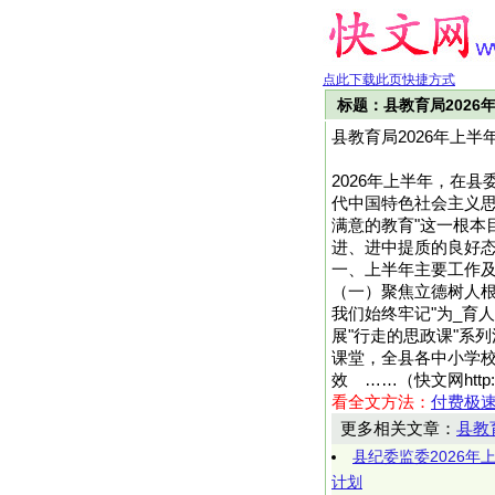
点此下载此页快捷方式
标题：县教育局202
县教育局2026年上
2026年上半年，在
代中国特色社会主义思
满意的教育"这一根本
进、进中提质的良好
一、上半年主要工作
（一）聚焦立德树人
我们始终牢记"为_育
展"行走的思政课"系
课堂，全县各中小学
效 ……（快文网http:
看全文方法：
付费极
更多相关文章：
县教
县纪委监委2026
计划