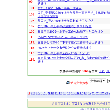
在集团2026年上半年_建、全面从严治_暨_风廉政建设
99.
的讲话
101.
公司_支部2026年下半年工作要点
公司_委书记2026年上半年履行全面从严治_主体责任和
103.
设责任情况报告
105.
某国企_委2026年上半年思想政治工作总结
107.
公司2026年上半年政治生态分析研判报告
109.
县民宗局2026年上半年工作总结和下半年工作计划
111.
**县农业农村局2026年下半年工作计划
113.
在县属公司2026年下半年重点工作部署会上的讲话
115.
2026年上半年全市经济社会发展情况通报
117.
市长2026年上半年全面从严治_情况汇报
在企业2026年上半年全面从严治_和_风廉政建设形势
119.
讲话
季度半年栏目共
16066
篇文章
下页
尾
站内文章搜索
1
2
3
4
5
6
7
8
9
10
11
12
13
14
15
16
17
18
19
20
21
22
23
返回首页
|
设为首页
|
加入收藏
|
联系站长
|
中华人民共和国信息产业