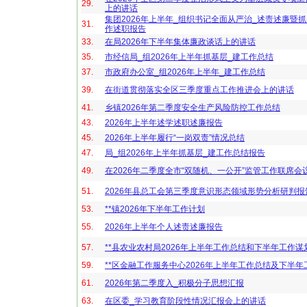
29.
上的讲话
集团2026年上半年_组织书记全面从严治_述责述廉暨抓
31.
作述职报告
33.
在局2026年下半年集体廉政谈话上的讲话
35.
市经信局_组2026年上半年抓基层_建工作总结
37.
市政府办公室_组2026年上半年_建工作总结
39.
在街道贯彻落实全区三季度重点工作推进会上的讲话
41.
乡镇2026年第二季度安全生产风险防控工作总结
43.
2026年上半年述学述职述廉报告
45.
2026年上半年履行“一岗双责”情况总结
47.
局_组2026年上半年抓基层_建工作总结报告
49.
在2026年二季度全市“双随机、一公开”监管工作联席会
51.
2026年县总工会第三季度意识形态领域形势分析研判报
53.
**镇2026年下半年工作计划
55.
2026年上半年个人述责述廉报告
57.
**县农业农村局2026年上半年工作总结和下半年工作谋
59.
**区金融工作服务中心2026年上半年工作总结及下半年
61.
2026年第二季度入_积极分子思想汇报
63.
在区委_学习教育阶段性情况汇报会上的讲话