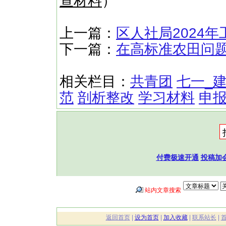
查材料
）
上一篇：
区人社局2024年
下一篇：
在高标准农田问
相关栏目：
共青团
七一_
范
剖析整改
学习材料
申
付费极速开通
投稿加
站内文章搜索
返回首页
|
设为首页
|
加入收藏
|
联系站长
|