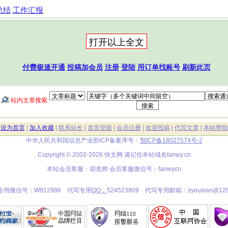
总结
工作汇报
付费极速开通
投稿加会员
注册
登陆
用订单找账号
刷新此页
站内文章搜索
|
设为首页
|
加入收藏
|
联系站长
|
首页登陆
|
会员注册
|
欢迎投稿
|
代写文章
|
本站帮助
中华人民共和国信息产业部ICP备案序号：
鄂ICP备18027574号-2
Copyright © 2002-2026 快文网 请记住本站域名
fanwy.cn
本站会员客服：胡老师 会员客服微信号：fanwycn
专用微信号：W912986 代写专用
QQ：
524523809 代写专用邮箱：zyouxian@126