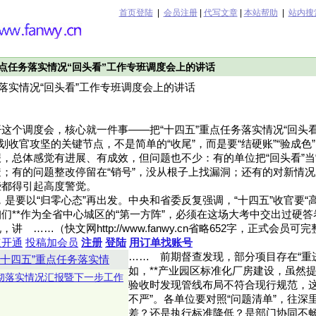
首页登陆
|
会员注册
|
代写文章
|
本站帮助
|
站内搜
重点任务落实情况“回头看”工作专班调度会上的讲话
务落实情况“回头看”工作专班调度会上的讲话
这个调度会，核心就一件事——把“十四五”重点任务落实情况“回头
规划收官攻坚的关键节点，不是简单的“收尾”，而是要“结硬账”“验成色
，总体感觉有进展、有成效，但问题也不少：有的单位把“回头看”当
；有的问题整改停留在“销号”，没从根子上找漏洞；还有的对新情
些都得引起高度警觉。
”，是要以“归零心态”再出发。中央和省委反复强调，“十四五”收官要“
。咱们**作为全省中心城区的“第一方阵”，必须在这场大考中交出过硬
 ……（快文网http://www.fanwy.cn省略652字，正式会员可
速开通
投稿加会员
注册
登陆
用订单找账号
……
​​前期督查发现，部分项目存在“
“十四五”重点任务落实情
如，**产业园区标准化厂房建设，虽然
贯彻落实情况汇报暨下一步工作
验收时发现管线布局不符合现行规范，这
不严”。各单位要对照“问题清单”，往深
差？还是执行标准降低？是部门协同不