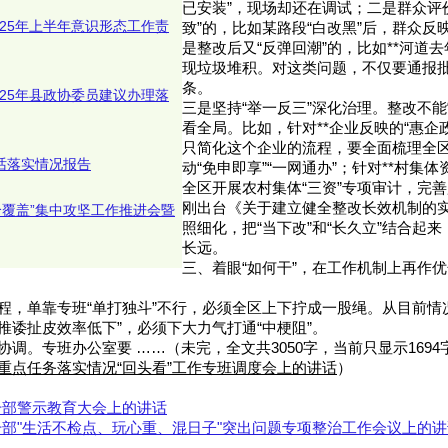
已安装”，现场却还在调试；二是群众评
025年上半年意识形态工作责
致”的，比如某路段“白改黑”后，群众反
是整改后又“反弹回潮”的，比如**河道
现垃圾堆积。对这类问题，不仅要通报
条。
025年县政协委员建议办理落
​​三是坚持“举一反三”深化治理。​​整改不
看全局。比如，针对**企业反映的“惠企
只简化这个企业的流程，要全面梳理全区
谈话落实情况报告
动“免申即享”“一网通办”；针对**村集体
全区开展农村集体“三资”专项审计，完
刚出台《关于建立健全整改长效机制的
个覆盖”集中攻坚工作推进会暨
照细化，把“当下改”和“长久立”结合起
长远。
三、着眼“如何干”，在工作机制上再作优
工程，单靠专班“单打独斗”不行，必须全区上下拧成一股绳。从目前情
“推诿扯皮效率低下”，必须下大力气打通“中梗阻”。
”抓协调。​​专班办公室要 ……（未完，全文共3050字，当前只显示16
”重点任务落实情况“回头看”工作专班调度会上的讲话
）
干部警示教育大会上的讲话
部"生活不检点、玩心重、混日子"突出问题专项整治工作会议上的讲