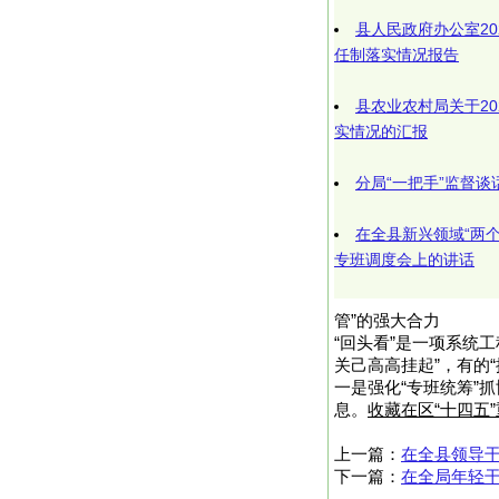
县人民政府办公室2
任制落实情况报告
县农业农村局关于2
实情况的汇报
分局“一把手”监督
在全县新兴领域“两
专班调度会上的讲话
管”的强大合力
“回头看”是一项系统
关己高高挂起”，有的
​​一是强化“专班统筹
息。
收藏在区“十四五
上一篇：
在全县领导
下一篇：
在全局年轻干