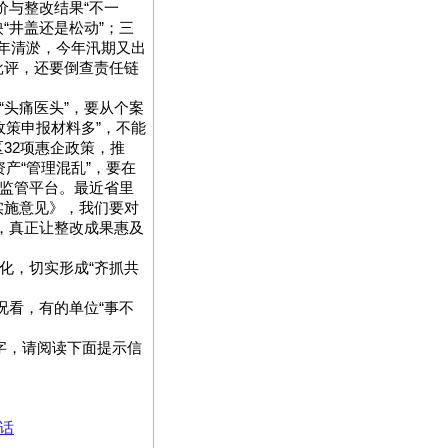
价与整改结果“不一
映“井盖还是松动”；三
去年清淤，今年汛期又出
批评，还要倒查责任链
能“头痛医头”，要从个案
政策申报材料多”，不能
32项惠企政策，推
资产“管理混乱”，要在
善监管平台。最近省里
实施意见》，我们要对
来，真正让整改成果惠及
化，切实形成“齐抓共
况看，有的单位“事不
94字，请阅读下面提示信
话