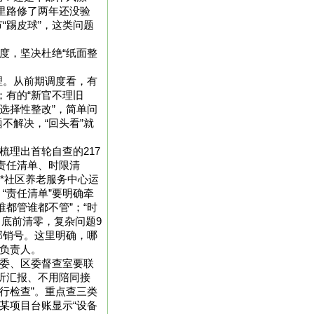
公里路修了两年还没验
“踢皮球”，这类问题
度，坚决杜绝“纸面整
理。从前期调度看，有
；有的“新官不理旧
选择性整改”，简单问
不解决，“回头看”就
经梳理出首轮自查的217
责任清单、时限清
**社区养老服务中心运
；“责任清单”要明确牵
都管谁都不管”；“时
月底前清零，复杂问题9
部销号。这里明确，哪
要负责人。
委监委、区委督查室要联
听汇报、不用陪同接
行检查”。重点查三类
某项目台账显示“设备