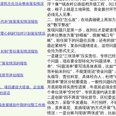
4年度民主生活会整改落实情况
浮？像**镇农村公路提档升级工程，3
收，根子上就是土地审批、资金拨付环节
必须见人见事。
二、扭住“怎么改”，在动真碰硬上再加力
奖代补"政策落实情况报告
改”“数字整改”
发现问题只是第一步，改到位才是硬道
“爱心妈妈”结对计划落实情况
的单位整改方案“抄模板”，措施“喊口号”
账”，前任留下的问题往后推；还有的搞“
题赶紧销号，复杂问题绕道走。这些问题
会沦为形式主义。
田长制”责任落实情况报告
​​一是建立“三张清单”压实责任。​​专班已
个问题，现在要全部转化为“问题清单、
度”落实情况的报告
单”。“问题清单”要写清具体表现，比如“
营补贴未到位”，不能笼统说“资金问题”
情况督导评估报告
头领导、责任科室、具体经办人，杜绝“谁
限清单”要区分轻重缓急，一般性问题6
化、项目建设大提速、企业服
月底前取得实质性进展，年底前必须全
个单位清单“空对空”，专班直接约谈主
的讲话
​​二是创新“四不两直”强化督导。​​区纪
动发力，采取“不发通知、不打招呼、不
运输发展规划中期评估暨工作推
待，直奔基层、直插现场”的方式开展“飞
情况：一是台账与现场“两张皮”的，比如