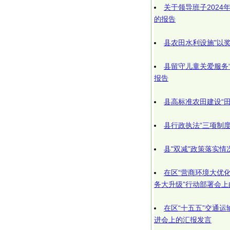
关于领导班子202
的报告
县农田水利设施"以
县留守儿童关爱服务
报告
县高标准农田建设“
县行政执法“三项制
县"双减"政策落实
在区“营商环境大优
务大升级”行动部署会上
在区“十五五”交通
进会上的汇报发言