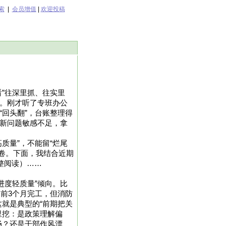
索
|
会员增值
|
欢迎投稿
看”往深里抓、往实里
”。刚才听了专班办公
“回头翻”，台账整理得
况新问题敏感不足，拿
高质量”，不能留“烂尾
答卷。下面，我结合近期
完整阅读）……
重进度轻质量”倾向。比
提前3个月完工，但消防
就是典型的“前期把关
里挖：是政策理解偏
畅？还是干部作风漂