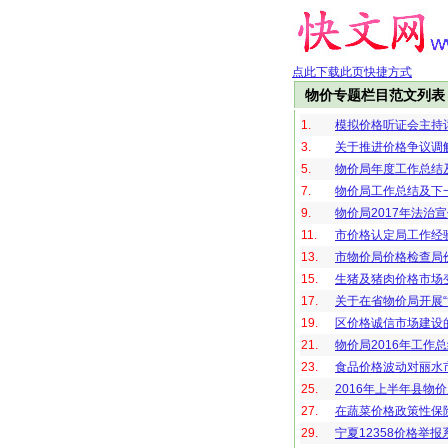
点此下载此页快捷方式
物价专题栏目范文列表
1.
模拟价格听证会主持
3.
关于推进价格争议调
5.
物价局年度工作总结
7.
物价局工作总结及下
9.
物价局2017年法治
11.
市价格认定局工作经
13.
市物价局价格检查局
15.
生猪及猪肉价格市场
17.
关于在省物价局开展“
19.
区价格诚信市场建设
21.
物价局2016年工作
23.
食品价格波动对丽水
25.
2016年上半年县物
27.
在蔬菜价格政策性保
29.
宁夏12358价格举