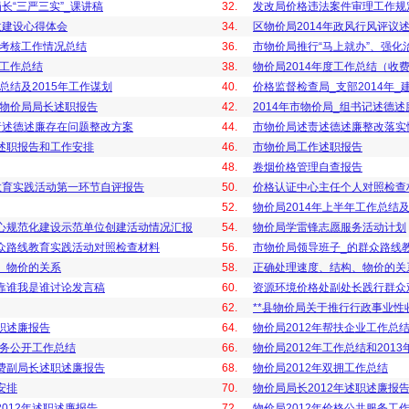
长“三严三实”_课讲稿
32.
发改局价格违法案件审理工作规
政建设心得体会
34.
区物价局2014年政风行风评议
效考核工作情况总结
36.
市物价局推行“马上就办”、强化
年工作总结
38.
物价局2014年度工作总结（收
总结及2015年工作谋划
40.
价格监督检查局_支部2014年
和物价局局长述职报告
42.
2014年市物价局_组书记述德述
责述德述廉存在问题整改方案
44.
市物价局述责述德述廉整改落实
述职报告和工作安排
46.
市物价局工作述职报告
48.
卷烟价格管理自查报告
教育实践活动第一环节自评报告
50.
价格认证中心主任个人对照检查
52.
物价局2014年上半年工作总结
心规范化建设示范单位创建活动情况汇报
54.
物价局学雷锋志愿服务活动计划
众路线教育实践活动对照检查材料
56.
市物价局领导班子_的群众路线
、物价的关系
58.
正确处理速度、结构、物价的关
靠谁我是谁讨论发言稿
60.
资源环境价格处副处长践行群众
62.
**县物价局关于推行行政事业
职述廉报告
64.
物价局2012年帮扶企业工作总
政务公开工作总结
66.
物价局2012年工作总结和201
费副局长述职述廉报告
68.
物价局2012年双拥工作总结
安排
70.
物价局局长2012年述职述廉报
012年述职述廉报告
72.
物价局2012年价格公共服务工