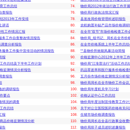
生育工作总结
74.
物价局2012年依法行政工作开
自查报告
76.
物价局行政执法情况汇报
结2013年工作安排
78.
县发改局价格管理科述职报告
上讲话
80.
农机购置补贴产品市场价格调研
段性工作情况汇报
82.
在全市“双节”市场价格检查工作
服务工作自查整改情况报告
84.
物价局_组书记、局长在全市价
格调查分析报告
86.
在全市价格系统上半年工作总结
务服务工作集中宣传活动的情况报告
88.
**县物价所效能风暴活动简报
简报
90.
价格监测中心2012年上半年工
年工作总结及下半年工作计划
92.
物价局“江淮普法行”活动工作总
价格监测情况分析报告
94.
药品零差率和医疗服务价格检查
调查报告
96.
五月份市场价格监测情况分析报
结
98.
物价局局长在全市物价工作会议
格的调研报告
100.
物价局年度机关学习计划
工作要点
102.
价格认证中心工作总结
格情况的调查
104.
物价局年度法制宣传教育工作计
年工作总结
106.
关于对公立医院医药价格有关问
汇报
108.
生猪市场价格调查报告
要商品价格监测情况分析
110.
物价局局长在全县行政事业收费
报告
112.
物价局班子成员述职述廉报告