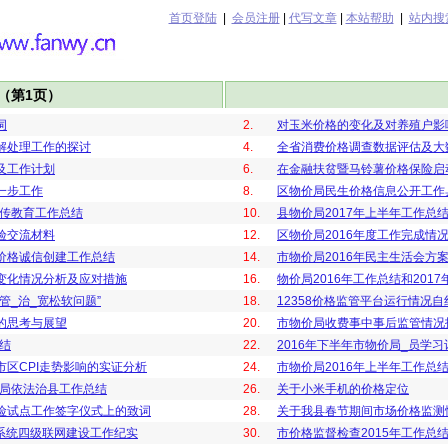
首页登陆
|
会员注册
|
代写文章
|
本站帮助
|
站内搜
（第1页）
词
2.
对玉米价格的变化及对养殖户影
解处理工作的探讨
4.
全省消费价格调查数据评估及大
及工作计划
6.
在金融扶贫暨马铃薯价格保险启
一步工作
8.
区物价局民生价格信息公开工作
宣传教育工作总结
10.
县物价局2017年上半年工作总结
验交流材料
12.
区物价局2016年度工作完成情
价格诚信创建工作总结
14.
市物价局2016年民主生活会方
变化情况分析及应对措施
16.
物价局2016年工作总结和201
管_治_宽松软问题”
18.
12358价格监管平台运行情况
的思考与展望
20.
市物价局收费事中事后监管情况
总结
22.
2016年下半年市物价局_员学习
市区CPI走势影响的实证分析
24.
市物价局2016年上半年工作总
价局依法治县工作总结
26.
关于小米手机的价格定位
险试点工作签字仪式上的致词
28.
关于我县春节期间市场价格监测
报系统四级联网建设工作纪实
30.
市价格监督检查2015年工作总结