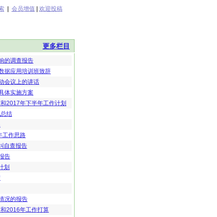
索
|
会员增值
|
欢迎投稿
更多栏目
响的调查报告
数据应用培训班致辞
动会议上的讲话
具体实施方案
和2017年下半年工作计划
况总结
案
7年工作思路
自纠自查报告
报告
计划
结
情况的报告
和2016年工作打算