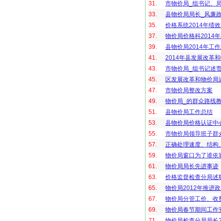
31.
市物价局_组书记、局
33.
县物价局局长_风廉
35.
价格系统2014年绩
37.
物价局价格科2014
39.
县物价局2014年工作
41.
2014年县发展改革
43.
市物价局_组书记述
45.
区发展改革和物价局
47.
市物价局整改方案
49.
物价局_的群众路线
51.
县物价局工作总结
53.
县物价局价格认证中
55.
市物价局领导班子群
57.
正确处理速度、结构
59.
物价局窗口为了谁依
61.
物价局局长先进事迹
63.
价格监督检查分局述
65.
物价局2012年推进
67.
物价局分管工价、收
69.
物价局春节期间工作
71.
物价局检查分局局长2