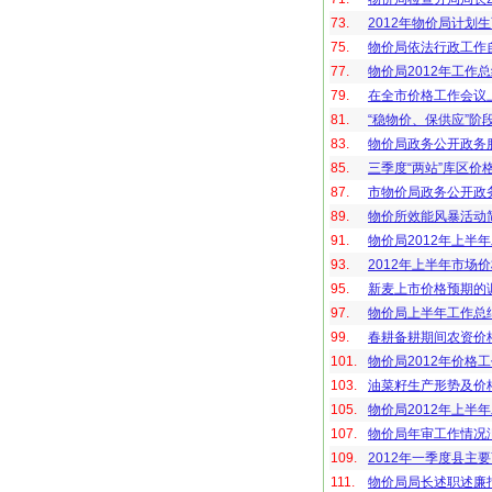
73.
2012年物价局计划
75.
物价局依法行政工作
77.
物价局2012年工作总
79.
在全市价格工作会议
81.
“稳物价、保供应”阶
83.
物价局政务公开政务
85.
三季度“两站”库区价
87.
市物价局政务公开政
89.
物价所效能风暴活动
91.
物价局2012年上半
93.
2012年上半年市场
95.
新麦上市价格预期的
97.
物价局上半年工作总
99.
春耕备耕期间农资价
101.
物价局2012年价格
103.
油菜籽生产形势及价
105.
物价局2012年上半
107.
物价局年审工作情况
109.
2012年一季度县主
111.
物价局局长述职述廉