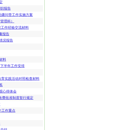
定
述职报告
治庸问责工作实施方案
费管理科）
_建工作经验交流材料
廉报告
情况报告
材料
及下半年工作安排
教育实践活动对照检查材料
系
观心得体会
性收费批准制度暂行规定
结
3年工作重点
告
作总结